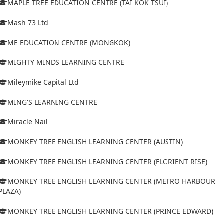
MAPLE TREE EDUCATION CENTRE (TAI KOK TSUI)
Mash 73 Ltd
ME EDUCATION CENTRE (MONGKOK)
MIGHTY MINDS LEARNING CENTRE
Mileymike Capital Ltd
MING'S LEARNING CENTRE
Miracle Nail
MONKEY TREE ENGLISH LEARNING CENTER (AUSTIN)
MONKEY TREE ENGLISH LEARNING CENTER (FLORIENT RISE)
MONKEY TREE ENGLISH LEARNING CENTER (METRO HARBOUR
PLAZA)
MONKEY TREE ENGLISH LEARNING CENTER (PRINCE EDWARD)