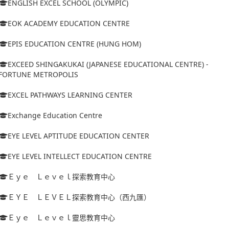
ENGLISH EXCEL SCHOOL (OLYMPIC)
EOK ACADEMY EDUCATION CENTRE
EPIS EDUCATION CENTRE (HUNG HOM)
EXCEED SHINGAKUKAI (JAPANESE EDUCATIONAL CENTRE) -
FORTUNE METROPOLIS
EXCEL PATHWAYS LEARNING CENTER
Exchange Education Centre
EYE LEVEL APTITUDE EDUCATION CENTER
EYE LEVEL INTELLECT EDUCATION CENTRE
Ｅｙｅ Ｌｅｖｅｌ探索教育中心
ＥＹＥ ＬＥＶＥＬ探索教育中心（西九匯）
Ｅｙｅ Ｌｅｖｅｌ靈思教育中心