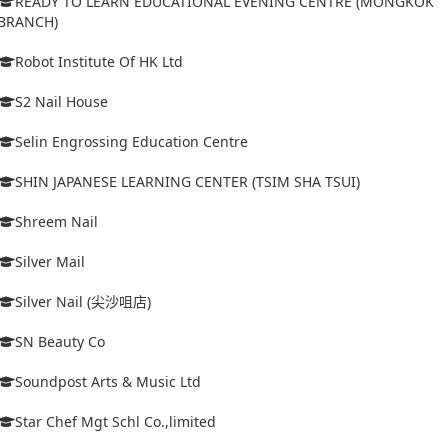
READY TO LEARN EDUCATIONAL EVENING CENTRE (MONGKOK
BRANCH)
Robot Institute Of HK Ltd
S2 Nail House
Selin Engrossing Education Centre
SHIN JAPANESE LEARNING CENTER (TSIM SHA TSUI)
Shreem Nail
Silver Mail
Silver Nail (尖沙咀店)
SN Beauty Co
Soundpost Arts & Music Ltd
Star Chef Mgt Schl Co.,limited