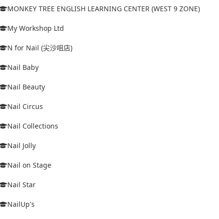
MONKEY TREE ENGLISH LEARNING CENTER (WEST 9 ZONE)
My Workshop Ltd
N for Nail (尖沙咀店)
Nail Baby
Nail Beauty
Nail Circus
Nail Collections
Nail Jolly
Nail on Stage
Nail Star
NailUp's