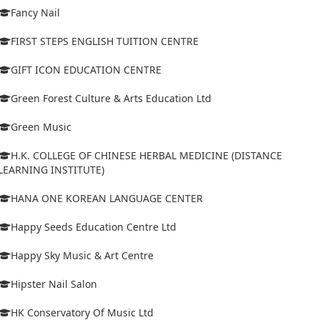
Fancy Nail
FIRST STEPS ENGLISH TUITION CENTRE
GIFT ICON EDUCATION CENTRE
Green Forest Culture & Arts Education Ltd
Green Music
H.K. COLLEGE OF CHINESE HERBAL MEDICINE (DISTANCE
LEARNING INSTITUTE)
HANA ONE KOREAN LANGUAGE CENTER
Happy Seeds Education Centre Ltd
Happy Sky Music & Art Centre
Hipster Nail Salon
HK Conservatory Of Music Ltd