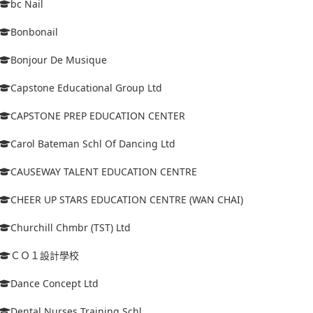
bc Nail
Bonbonail
Bonjour De Musique
Capstone Educational Group Ltd
CAPSTONE PREP EDUCATION CENTER
Carol Bateman Schl Of Dancing Ltd
CAUSEWAY TALENT EDUCATION CENTRE
CHEER UP STARS EDUCATION CENTRE (WAN CHAI)
Churchill Chmbr (TST) Ltd
ＣＯ１設計學校
Dance Concept Ltd
Dental Nurses Training Schl