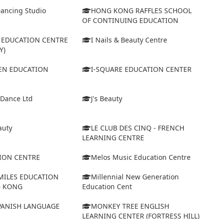
Dancing Studio
HONG KONG RAFFLES SCHOOL
OF CONTINUING EDUCATION
D EDUCATION CENTRE
I Nails & Beauty Centre
Y)
VEN EDUCATION
I-SQUARE EDUCATION CENTER
 Dance Ltd
J's Beauty
auty
LE CLUB DES CINQ - FRENCH
LEARNING CENTRE
ION CENTRE
Melos Music Education Centre
MILES EDUCATION
Millennial New Generation
G KONG
Education Cent
ANISH LANGUAGE
MONKEY TREE ENGLISH
LEARNING CENTER (FORTRESS HILL)