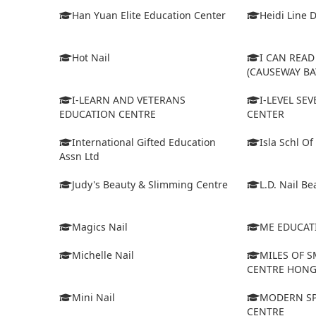
Han Yuan Elite Education Center
Heidi Line 
Hot Nail
I CAN REA
(CAUSEWAY BA
I-LEARN AND VETERANS
I-LEVEL SE
EDUCATION CENTRE
CENTER
International Gifted Education
Isla Schl Of
Assn Ltd
Judy's Beauty & Slimming Centre
L.D. Nail Be
Magics Nail
ME EDUCAT
Michelle Nail
MILES OF S
CENTRE HON
Mini Nail
MODERN SP
CENTRE