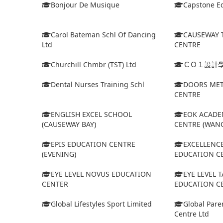
Bonjour De Musique
Capstone Ed
Carol Bateman Schl Of Dancing
CAUSEWAY 
Ltd
CENTRE
Churchill Chmbr (TST) Ltd
ＣＯ１設計
Dental Nurses Training Schl
DOORS MET
CENTRE
ENGLISH EXCEL SCHOOL
EOK ACADE
(CAUSEWAY BAY)
CENTRE (WANC
EPIS EDUCATION CENTRE
EXCELLENC
(EVENING)
EDUCATION C
EYE LEVEL NOVUS EDUCATION
EYE LEVEL 
CENTER
EDUCATION C
Global Lifestyles Sport Limited
Global Pare
Centre Ltd