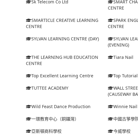
Sk Telecom Co Ltd
SMART CHA
CENTRE
SMARTICLE CREATIVE LEARNING
SPARK ENG
CENTRE
CENTRE
SYLVAN LEARNING CENTRE (DAY)
SYLVAN LE
(EVENING)
THE LEARNING HUB EDUCATION
Tiara Nail
CENTRE
Top Excellent Learning Centre
Top Tutoria
TUTTEE ACADEMY
WALL STRE
(CAUSEWAY BA
Wild Feast Dance Production
Winnie Nail
一環教育中心（銅鑼灣）
中國古箏學
亞斯頓商科學校
今威學校