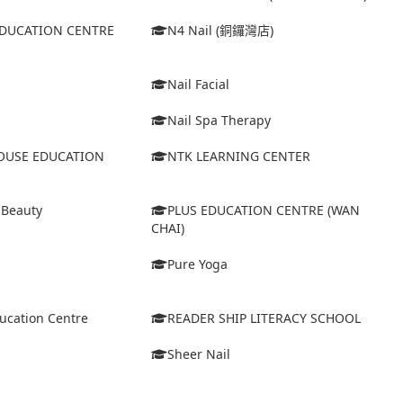
EDUCATION CENTRE
N4 Nail (銅鑼灣店)
Nail Facial
Nail Spa Therapy
USE EDUCATION
NTK LEARNING CENTER
 Beauty
PLUS EDUCATION CENTRE (WAN
CHAI)
Pure Yoga
ucation Centre
READER SHIP LITERACY SCHOOL
Sheer Nail