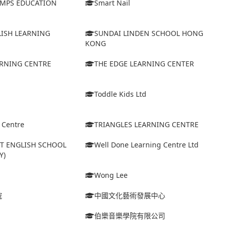
MPS EDUCATION
Smart Nail
LISH LEARNING
SUNDAI LINDEN SCHOOL HONG
KONG
ARNING CENTRE
THE EDGE LEARNING CENTER
Toddle Kids Ltd
l Centre
TRIANGLES LEARNING CENTRE
ET ENGLISH SCHOOL
Well Done Learning Centre Ltd
Y)
Wong Lee
院
中國文化藝術發展中心
伯樂音樂學院有限公司