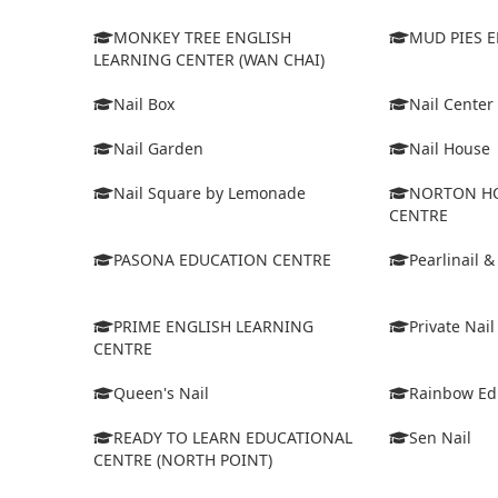
MONKEY TREE ENGLISH
MUD PIES 
LEARNING CENTER (WAN CHAI)
Nail Box
Nail Center
Nail Garden
Nail House
Nail Square by Lemonade
NORTON HO
CENTRE
PASONA EDUCATION CENTRE
Pearlinail &
PRIME ENGLISH LEARNING
Private Nail
CENTRE
Queen's Nail
Rainbow Ed
READY TO LEARN EDUCATIONAL
Sen Nail
CENTRE (NORTH POINT)