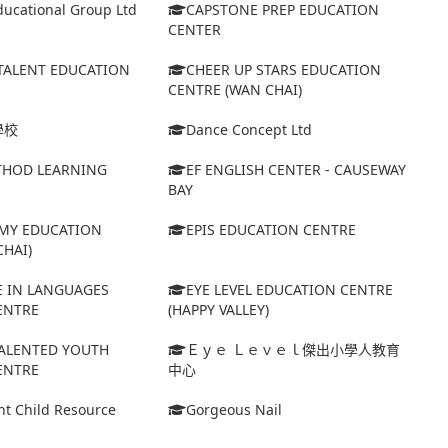
ucational Group Ltd
CAPSTONE PREP EDUCATION
CENTER
TALENT EDUCATION
CHEER UP STARS EDUCATION
CENTRE (WAN CHAI)
學校
Dance Concept Ltd
HOD LEARNING
EF ENGLISH CENTER - CAUSEWAY
BAY
MY EDUCATION
EPIS EDUCATION CENTRE
HAI)
E IN LANGUAGES
EYE LEVEL EDUCATION CENTRE
ENTRE
(HAPPY VALLEY)
TALENTED YOUTH
Ｅｙｅ Ｌｅｖｅｌ傑出小學人教育
ENTRE
中心
nt Child Resource
Gorgeous Nail