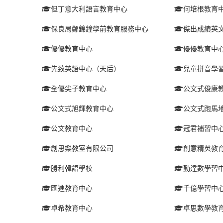
但丁意大利語言教育中心
何培根教育
保良局鄭錦鐘學前教育服務中心
傑出成績英
優優教育中心
優優教育中
先致英語中心（天后）
兒童拼音學
全優尖子教育中心
公文式俊康
公文式旭輝教育中心
公文式跑馬
公文教育中心
冠君補習中
創思樂教室有限公司
創意精英教
勝利韓語學校
勤達數學習
匯進教育中心
千億學習中
卓希教育中心
卓思數學教