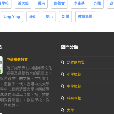
屬學校
黃大仙
香港
路德會
李兆基
九龍
商
Ling Ying
康山
葉小
新聞
教育新聞
息
熱門分類
中華禮儀教育
幼稚園概覽
為了讓學界在中國傳統文化
涵養及品德教育的範疇上，
小學概覽
與實踐並行的支援，在社會上
，造福下一代，香港中文大學
中學概覽
學中心聯同清華大學中國經學
馮燊均國學基金會，攜手推動
特殊學校
明教育項目」，歡迎學校、教
一同參與。
大學