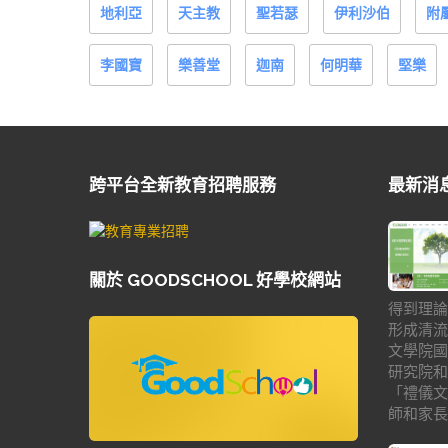
地利亞
天主教
聖若瑟
伊利沙伯
附
李國寶
樂善堂
迦南
何明華
堅樂
跨平台全新教育招聘服務
最新消
關於 GOODSCHOOL 好學校網站
得到理論
形成清流
文學院國
研究院和
「禮儀文
師和家長