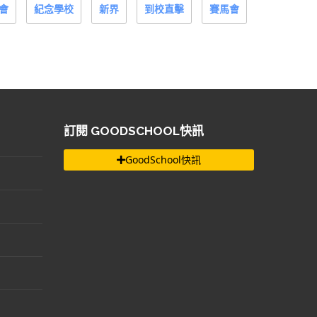
會
紀念學校
新界
到校直擊
賽馬會
訂閱 GOODSCHOOL快訊
GoodSchool快訊