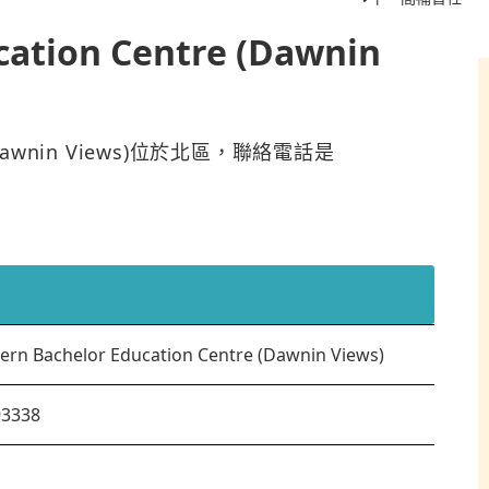
ation Centre (Dawnin
re (Dawnin Views)位於北區，聯絡電話是
rn Bachelor Education Centre (Dawnin Views)
93338