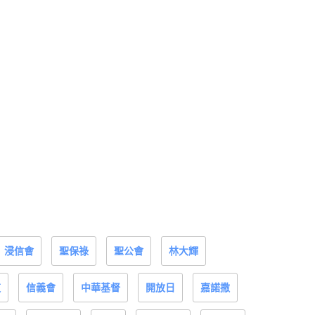
浸信會
聖保祿
聖公會
林大輝
道
信義會
中華基督
開放日
嘉諾撒