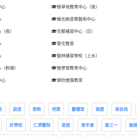
中心
綠草地教育中心（夜）
心
維也納音樂藝術中心
心（夜）
花都補習中心（日）
心
薈文教室
心
藝林補習學校（上水）
心（粉嶺）
進學堂教育中心
中心
順欣進階教室
館
啟思
佛教
明愛
靈糧堂
福建
保良局
好學校
仁濟醫院
宣道
青年會
聖三一
循