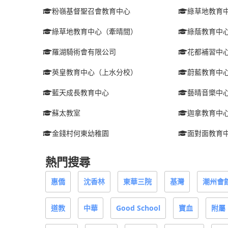
粉嶺基督聖召會教育中心
綠草地教育
綠草地教育中心（牽晴間）
綠蔭教育中
羅湖騎術會有限公司
花都補習中
英皇教育中心（上水分校）
蔚藍教育中
藍天成長教育中心
藝晴音樂中
蘇太教室
迦拿教育中
金錢村何東幼稚園
面對面教育
熱門搜尋
惠僑
沈香林
東華三院
基灣
潮州會
道教
中華
Good School
寶血
附屬