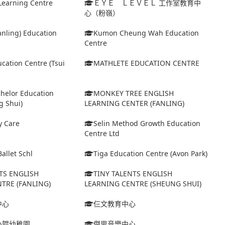
Learning Centre
ＥＹＥ ＬＥＶＥＬ 工作室教育中
心（粉嶺）
Fanling) Education
Kumon Cheung Wah Education
Centre
cation Centre (Tsui
MATHLETE EDUCATION CENTRE
helor Education
MONKEY TREE ENGLISH
g Shui)
LEARNING CENTER (FANLING)
y Care
Selin Method Growth Education
Centre Ltd
allet Schl
Tiga Education Centre (Avon Park)
TS ENGLISH
TINY TALENTS ENGLISH
TRE (FANLING)
LEARNING CENTRE (SHEUNG SHUI)
中心
仨文教育中心
小韞幼稚園
傑思音樂中心