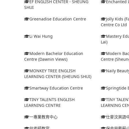
EF ENGLISH CENTER - SHEUNG
Enchanted 
SHUI
Greenadise Education Centre
Jolly Kids (
Centre Co Ltd
Li Wai Hung
Mastery Edu
Lai)
Modern Bachelor Education
Modern Bac
Centre (Dawnin Views)
Centre (Sheun
MONKEY TREE ENGLISH
Naily Beaut
LEARNING CENTER (SHEUNG SHUI)
Smartway Education Centre
Springtide B
TINY TALENTS ENGLISH
TINY TALEN
LEARNING CENTRE
LEARNING CEN
一專業教育中心
仕麥汶英語
何老師教室
保良局戴蘇