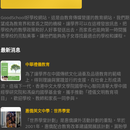
GoodSchool好學校網站，這是由教育傳媒營運的教育網站，我們期
望成為教育界和家長之間的橋樑，讓學界可以在這裡發放訊息，把
學校內的教學政策和好人好事發送出去，而家長也能夠第一時間獲
悉學校的亮點美事，讓他們能夠為子女尋找最適合的學校和課程。
最新消息
中華禮儀教育
為了讓學界在中國傳統文化涵養及品德教育的範疇
上，得到理論與實踐並行的支援，在社會上形成清
流，造福下一代，香港中文大學文學院國學中心聯同清華大學中國
經學研究院和馮燊均國學基金會，攜手推動「禮儀文明教育項
目」，歡迎學校、教師和家長一同參與。
惠僑英文中學：世界學堂
「世界學堂計劃」是惠僑課外活動計劃的重點，早於
2001年，惠僑配合教育改革建議開展該計劃，冀盼學