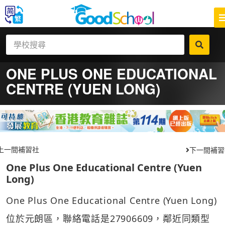
ONE PLUS ONE EDUCATIONAL
CENTRE (YUEN LONG)
上一間補習社
下一間補習
One Plus One Educational Centre (Yuen
Long)
One Plus One Educational Centre (Yuen Long)
位於元朗區，聯絡電話是27906609，鄰近同類型