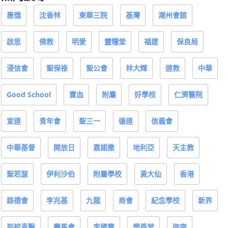
惠僑
沈香林
東華三院
基灣
潮州會館
啟思
佛教
明愛
靈糧堂
福建
保良局
浸信會
聖保祿
聖公會
林大輝
道教
中華
Good School
寶血
附屬
好學校
仁濟醫院
宣道
青年會
聖三一
循道
信義會
中華基督
開放日
嘉諾撒
地利亞
天主教
聖若瑟
伊利沙伯
附屬學校
黃大仙
香港
路德會
李兆基
九龍
商會
紀念學校
新界
到校直擊
賽馬會
李國寶
樂善堂
迦南