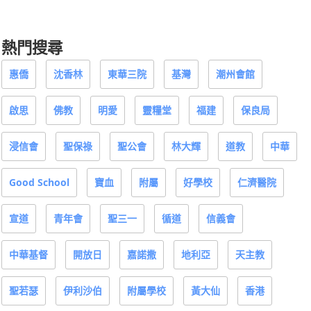
熱門搜尋
惠僑
沈香林
東華三院
基灣
潮州會館
啟思
佛教
明愛
靈糧堂
福建
保良局
浸信會
聖保祿
聖公會
林大輝
道教
中華
Good School
寶血
附屬
好學校
仁濟醫院
宣道
青年會
聖三一
循道
信義會
中華基督
開放日
嘉諾撒
地利亞
天主教
聖若瑟
伊利沙伯
附屬學校
黃大仙
香港