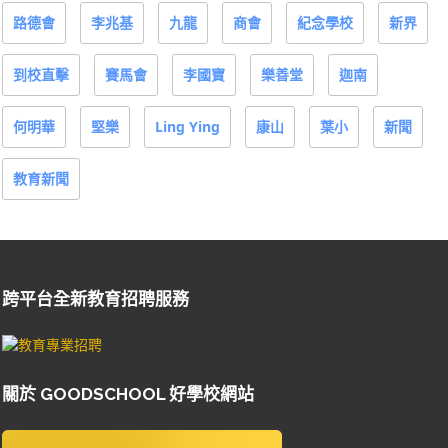
路德會
李兆基
九龍
商會
紀念學校
新界
到校直擊
賽馬會
李國寶
樂善堂
迦南
何明華
堅樂
Ling Ying
康山
葉小
新聞
教育新聞
跨平台全新教育招聘服務
關於 GOODSCHOOL 好學校網站