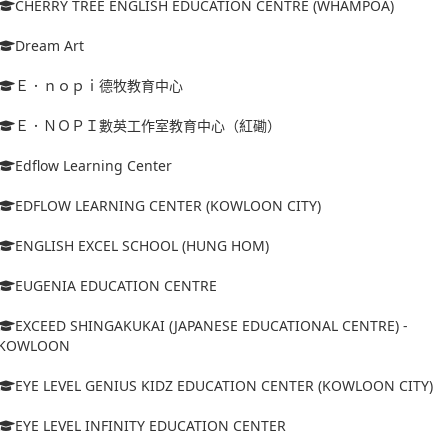
CHERRY TREE ENGLISH EDUCATION CENTRE (WHAMPOA)
Dream Art
Ｅ．ｎｏｐｉ德牧教育中心
Ｅ．ＮＯＰＩ數英工作室教育中心（紅磡）
Edflow Learning Center
EDFLOW LEARNING CENTER (KOWLOON CITY)
ENGLISH EXCEL SCHOOL (HUNG HOM)
EUGENIA EDUCATION CENTRE
EXCEED SHINGAKUKAI (JAPANESE EDUCATIONAL CENTRE) -
KOWLOON
EYE LEVEL GENIUS KIDZ EDUCATION CENTER (KOWLOON CITY)
EYE LEVEL INFINITY EDUCATION CENTER