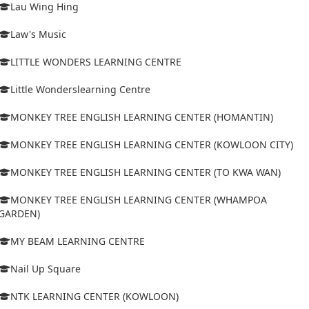
Lau Wing Hing
Law's Music
LITTLE WONDERS LEARNING CENTRE
Little Wonderslearning Centre
MONKEY TREE ENGLISH LEARNING CENTER (HOMANTIN)
MONKEY TREE ENGLISH LEARNING CENTER (KOWLOON CITY)
MONKEY TREE ENGLISH LEARNING CENTER (TO KWA WAN)
MONKEY TREE ENGLISH LEARNING CENTER (WHAMPOA
GARDEN)
MY BEAM LEARNING CENTRE
Nail Up Square
NTK LEARNING CENTER (KOWLOON)