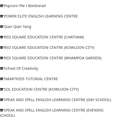
Popcorn Pte I Bonbonail
POWER ELITE ENGLISH LEARNING CENTRE
Qian Qian Tang
RED SQUARE EDUCATION CENTRE (CHATHAM)
RED SQUARE EDUCATION CENTRE (KOWLOON CITY)
RED SQUARE EDUCATION CENTRE (WHAMPOA GARDEN)
School Of Creativity
SMARTKIDS TUTORIAL CENTRE
SOL EDUCATION CENTRE (KOWLOON CITY)
SPEAK AND SPELL ENGLISH LEARNING CENTRE (DAY SCHOOL)
SPEAK AND SPELL ENGLISH LEARNING CENTRE (EVENING
SCHOOL)