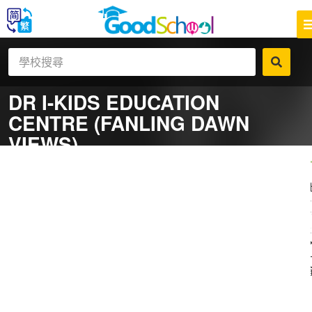
DR I-KIDS EDUCATION
CENTRE (FANLING DAWN
VIEWS)
一
補
社