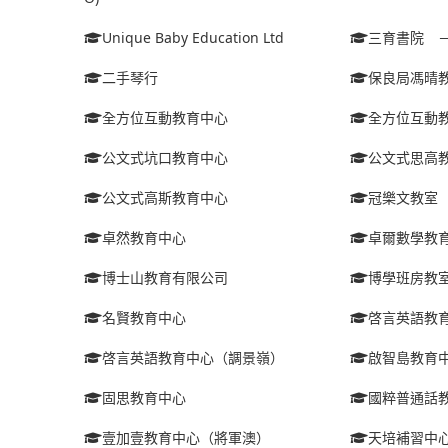
Unique Baby Education Ltd
三育書院 
二手琴行
保良局馮晴
全方位互動教育中心
全方位互動
公文式坑口教育中心
公文式思高
公文式高斯教育中心
冠樂文教室
卓然教育中心
卓爾數學教
博士山教育有限公司
博學班房教
名賢教育中心
啓言英語教
啓言英語教育中心（調景嶺）
啟智島教育
固思教育中心
國粹普通話
壹加壹教育中心（將軍澳）
天培補習中