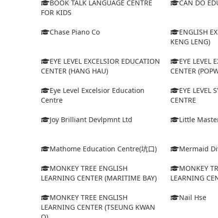
BOOK TALK LANGUAGE CENTRE
CAN DO ED
FOR KIDS
Chase Piano Co
ENGLISH EX
KENG LENG)
EYE LEVEL EXCELSIOR EDUCATION
EYE LEVEL 
CENTER (HANG HAU)
CENTER (POPW
Eye Level Excelsior Education
EYE LEVEL
Centre
CENTRE
Joy Brilliant Devlpmnt Ltd
Little Mast
Mathome Education Centre(坑口)
Mermaid Div
MONKEY TREE ENGLISH
MONKEY TR
LEARNING CENTER (MARITIME BAY)
LEARNING CEN
MONKEY TREE ENGLISH
Nail Hse
LEARNING CENTER (TSEUNG KWAN
O)