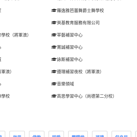
室
羅逸雅芭蕾舞爵士舞學校
英基教育服務有限公司
修學校（將軍澳）
莘藝補習中心
心
菁誠補習中心
域
詠斯補習中心
將軍澳）
遵理補習夜校（將軍澳）
心
音樂領域
練學校
高思學習中心（尚德第二分校）