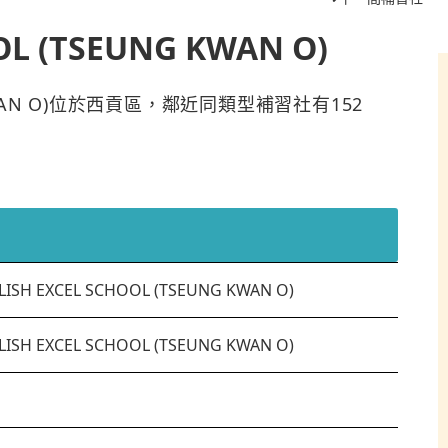
OL (TSEUNG KWAN O)
NG KWAN O)位於西貢區，鄰近同類型補習社有152
LISH EXCEL SCHOOL (TSEUNG KWAN O)
LISH EXCEL SCHOOL (TSEUNG KWAN O)