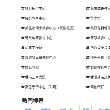
精滙補習中心
綠葉成長教
耀進教育中心
聚學坊
英皇小博士教育中心（寶盈花園）
英訊專科導
菁英啟蒙教育中心
菁藯教育中
蔚嵐工作坊
西貢音樂領
讀樂樂兒童教育中心
遵理學校（
鑽石教室
雅臻教育中
香港三育書院
香港外展訓
高思學習中心（彩明）
高柏琴軒
熱門搜尋