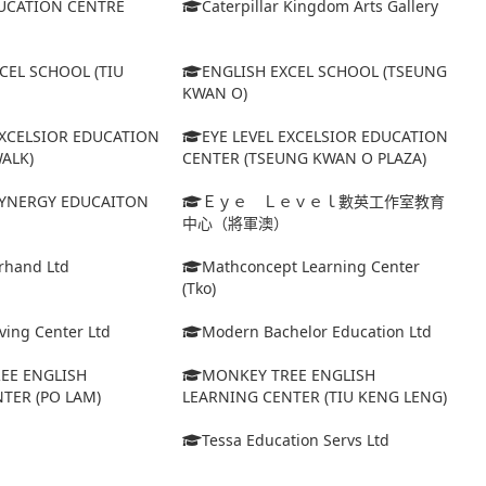
UCATION CENTRE
Caterpillar Kingdom Arts Gallery
CEL SCHOOL (TIU
ENGLISH EXCEL SCHOOL (TSEUNG
KWAN O)
EXCELSIOR EDUCATION
EYE LEVEL EXCELSIOR EDUCATION
ALK)
CENTER (TSEUNG KWAN O PLAZA)
 SYNERGY EDUCAITON
Ｅｙｅ Ｌｅｖｅｌ數英工作室教育
中心（將軍澳）
erhand Ltd
Mathconcept Learning Center
(Tko)
ing Center Ltd
Modern Bachelor Education Ltd
EE ENGLISH
MONKEY TREE ENGLISH
TER (PO LAM)
LEARNING CENTER (TIU KENG LENG)
Tessa Education Servs Ltd