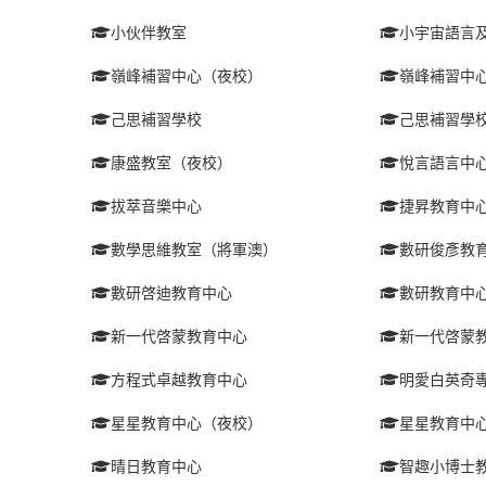
小伙伴教室
小宇宙語言及
嶺峰補習中心（夜校）
嶺峰補習中
己思補習學校
己思補習學
康盛教室（夜校）
悅言語言中
拔萃音樂中心
捷昇教育中
數學思維教室（將軍澳）
數研俊彥教
數研啓迪教育中心
數研教育中
新一代啓蒙教育中心
新一代啓蒙
方程式卓越教育中心
明愛白英奇
星星教育中心（夜校）
星星教育中
晴日教育中心
智趣小博士