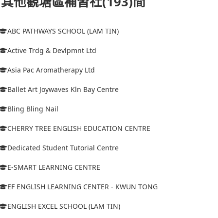
其他觀塘區補習社(193)間
ABC PATHWAYS SCHOOL (LAM TIN)
Active Trdg & Devlpmnt Ltd
Asia Pac Aromatherapy Ltd
Ballet Art Joywaves Kln Bay Centre
Bling Bling Nail
CHERRY TREE ENGLISH EDUCATION CENTRE
Dedicated Student Tutorial Centre
E-SMART LEARNING CENTRE
EF ENGLISH LEARNING CENTER - KWUN TONG
ENGLISH EXCEL SCHOOL (LAM TIN)