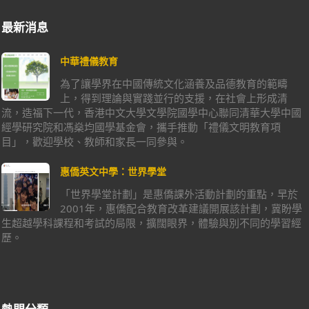
最新消息
中華禮儀教育
為了讓學界在中國傳統文化涵養及品德教育的範疇
上，得到理論與實踐並行的支援，在社會上形成清
流，造福下一代，香港中文大學文學院國學中心聯同清華大學中國
經學研究院和馮燊均國學基金會，攜手推動「禮儀文明教育項
目」，歡迎學校、教師和家長一同參與。
惠僑英文中學：世界學堂
「世界學堂計劃」是惠僑課外活動計劃的重點，早於
2001年，惠僑配合教育改革建議開展該計劃，冀盼學
生超越學科課程和考試的局限，擴闊眼界，體驗與別不同的學習經
歷。