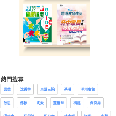
熱門搜尋
惠僑
沈香林
東華三院
基灣
潮州會館
啟思
佛教
明愛
靈糧堂
福建
保良局