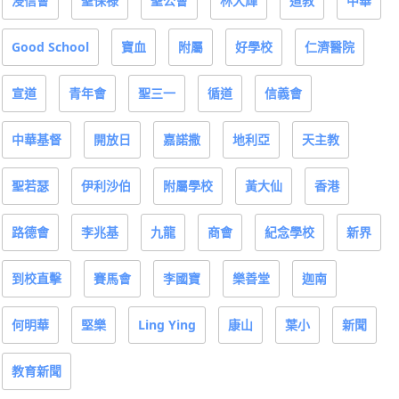
浸信會
聖保祿
聖公會
林大輝
道教
中華
Good School
寶血
附屬
好學校
仁濟醫院
宣道
青年會
聖三一
循道
信義會
中華基督
開放日
嘉諾撒
地利亞
天主教
聖若瑟
伊利沙伯
附屬學校
黃大仙
香港
路德會
李兆基
九龍
商會
紀念學校
新界
到校直擊
賽馬會
李國寶
樂善堂
迦南
何明華
堅樂
Ling Ying
康山
葉小
新聞
教育新聞