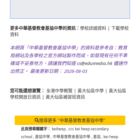
更多中華基督教會基協中學的資訊：
學校詳細資料
|
下載學校
資料
本網頁「中華基督教會基協中學」的資料是參考自：教育
局網站及各學校之官方網站製作而成，如發現有任何不準
確或不妥善地方，請讓我們知道
cs@edumedia.hk
儘速作
出修正。 最後更新日期： 2026-08-03
您可能還想瀏覽：
全港中學概覽
|
黃大仙區中學
|
黃大仙區
學校開放日資訊
|
黃大仙區補習班資訊
搜尋更多 "中華基督教會基協中學"
此頁搜尋關鍵字：
keiheep
,
ccc kei heep secondary
school
,
基協中學
,
中華基督教會基協中學
,
基協
,
kei heep