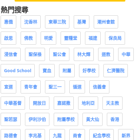
熱門搜尋
惠僑
沈香林
東華三院
基灣
潮州會館
啟思
佛教
明愛
靈糧堂
福建
保良局
浸信會
聖保祿
聖公會
林大輝
道教
中華
Good School
寶血
附屬
好學校
仁濟醫院
宣道
青年會
聖三一
循道
信義會
中華基督
開放日
嘉諾撒
地利亞
天主教
聖若瑟
伊利沙伯
附屬學校
黃大仙
香港
路德會
李兆基
九龍
商會
紀念學校
新界