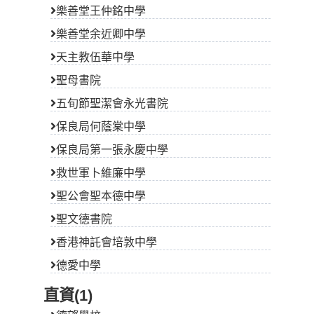
樂善堂王仲銘中學
樂善堂余近卿中學
天主教伍華中學
聖母書院
五旬節聖潔會永光書院
保良局何蔭棠中學
保良局第一張永慶中學
救世軍卜維廉中學
聖公會聖本德中學
聖文德書院
香港神託會培敦中學
德愛中學
直資(1)