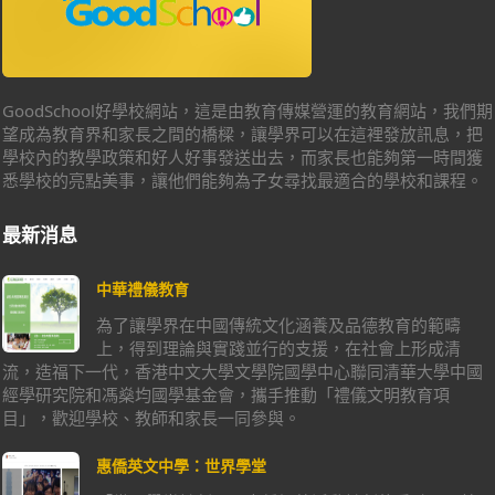
GoodSchool好學校網站，這是由教育傳媒營運的教育網站，我們期
望成為教育界和家長之間的橋樑，讓學界可以在這裡發放訊息，把
學校內的教學政策和好人好事發送出去，而家長也能夠第一時間獲
悉學校的亮點美事，讓他們能夠為子女尋找最適合的學校和課程。
最新消息
中華禮儀教育
為了讓學界在中國傳統文化涵養及品德教育的範疇
上，得到理論與實踐並行的支援，在社會上形成清
流，造福下一代，香港中文大學文學院國學中心聯同清華大學中國
經學研究院和馮燊均國學基金會，攜手推動「禮儀文明教育項
目」，歡迎學校、教師和家長一同參與。
惠僑英文中學：世界學堂