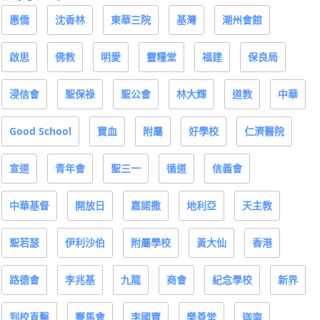
惠僑
沈香林
東華三院
基灣
潮州會館
啟思
佛教
明愛
靈糧堂
福建
保良局
浸信會
聖保祿
聖公會
林大輝
道教
中華
Good School
寶血
附屬
好學校
仁濟醫院
宣道
青年會
聖三一
循道
信義會
中華基督
開放日
嘉諾撒
地利亞
天主教
聖若瑟
伊利沙伯
附屬學校
黃大仙
香港
路德會
李兆基
九龍
商會
紀念學校
新界
到校直擊
賽馬會
李國寶
樂善堂
迦南