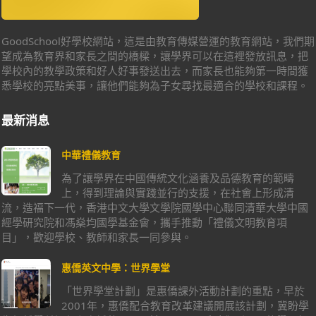
GoodSchool好學校網站，這是由教育傳媒營運的教育網站，我們期
望成為教育界和家長之間的橋樑，讓學界可以在這裡發放訊息，把
學校內的教學政策和好人好事發送出去，而家長也能夠第一時間獲
悉學校的亮點美事，讓他們能夠為子女尋找最適合的學校和課程。
最新消息
中華禮儀教育
為了讓學界在中國傳統文化涵養及品德教育的範疇
上，得到理論與實踐並行的支援，在社會上形成清
流，造福下一代，香港中文大學文學院國學中心聯同清華大學中國
經學研究院和馮燊均國學基金會，攜手推動「禮儀文明教育項
目」，歡迎學校、教師和家長一同參與。
惠僑英文中學：世界學堂
「世界學堂計劃」是惠僑課外活動計劃的重點，早於
2001年，惠僑配合教育改革建議開展該計劃，冀盼學