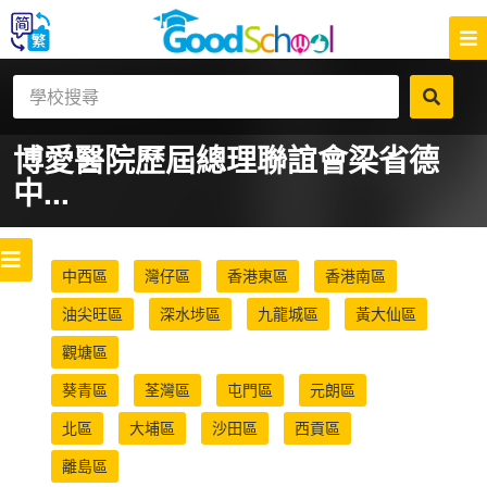
博愛醫院歷屆總理聯誼會梁省德
中...
中西區
灣仔區
香港東區
香港南區
油尖旺區
深水埗區
九龍城區
黃大仙區
觀塘區
葵青區
荃灣區
屯門區
元朗區
北區
大埔區
沙田區
西貢區
離島區