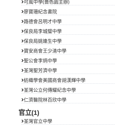
可風中學(嗇色園主辦)
廖寶珊紀念書院
路德會呂明才中學
保良局李城璧中學
保良局姚連生中學
寶安商會王少清中學
聖公會李炳中學
荃灣聖芳濟中學
紡織學會美國商會胡漢輝中學
荃灣公立何傳耀紀念中學
仁濟醫院林百欣中學
官立(1)
荃灣官立中學