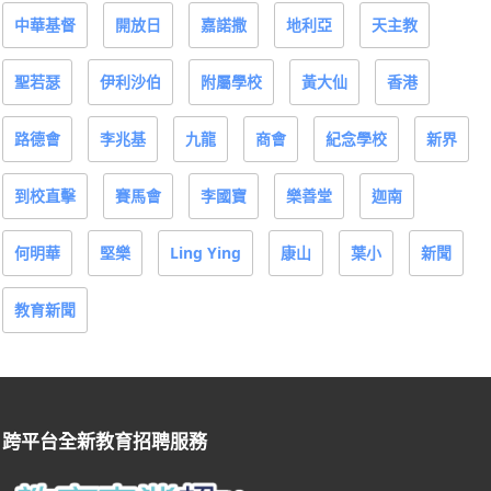
中華基督
開放日
嘉諾撒
地利亞
天主教
聖若瑟
伊利沙伯
附屬學校
黃大仙
香港
路德會
李兆基
九龍
商會
紀念學校
新界
到校直擊
賽馬會
李國寶
樂善堂
迦南
何明華
堅樂
Ling Ying
康山
葉小
新聞
教育新聞
跨平台全新教育招聘服務