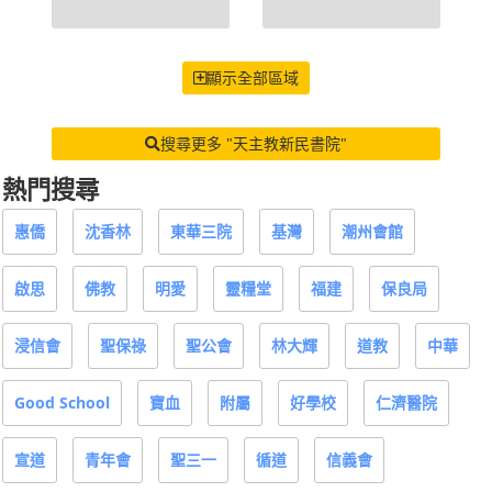
顯示全部區域
搜尋更多 "天主教新民書院"
熱門搜尋
惠僑
沈香林
東華三院
基灣
潮州會館
啟思
佛教
明愛
靈糧堂
福建
保良局
浸信會
聖保祿
聖公會
林大輝
道教
中華
Good School
寶血
附屬
好學校
仁濟醫院
宣道
青年會
聖三一
循道
信義會