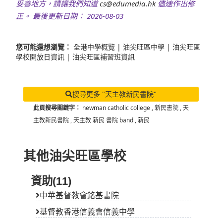
妥善地方，請讓我們知道
cs@edumedia.hk
儘速作出修
正。 最後更新日期： 2026-08-03
您可能還想瀏覽：
全港中學概覽
|
油尖旺區中學
|
油尖旺區
學校開放日資訊
|
油尖旺區補習班資訊
搜尋更多 "天主教新民書院"
此頁搜尋關鍵字：
newman catholic college
,
新民書院
,
天
主教新民書院
,
天主教 新民 書院 band
,
新民
其他油尖旺區學校
資助(11)
中華基督教會銘基書院
基督教香港信義會信義中學