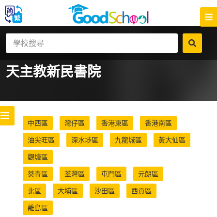
天主教新民書院
中西區
灣仔區
香港東區
香港南區
油尖旺區
深水埗區
九龍城區
黃大仙區
觀塘區
葵青區
荃灣區
屯門區
元朗區
北區
大埔區
沙田區
西貢區
離島區