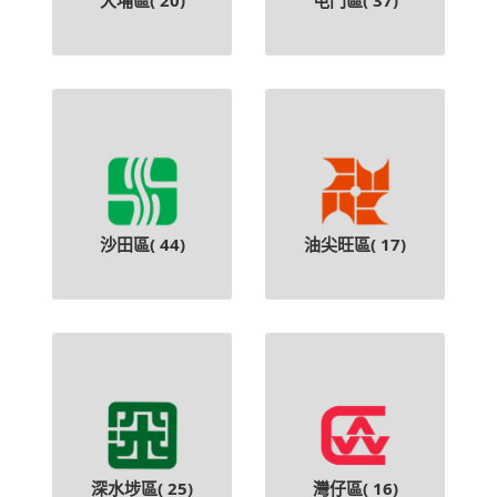
大埔區(
20
)
屯門區(
37
)
沙田區(
44
)
油尖旺區(
17
)
深水埗區(
25
)
灣仔區(
16
)