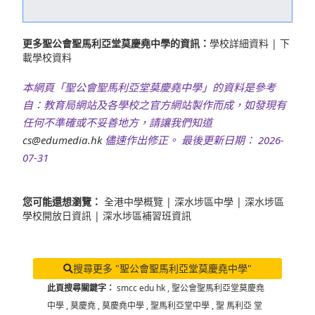
更多聖公會聖馬利亞堂莫慶堯中學的資訊：
學校詳細資料
|
下
載學校資料
本網頁「聖公會聖馬利亞堂莫慶堯中學」的資料是參考
自：教育局網站及各學校之官方網站製作而成，如發現有
任何不準確或不妥善地方，請讓我們知道
cs@edumedia.hk
儘速作出修正。 最後更新日期： 2026-
07-31
您可能還想瀏覽：
全港中學概覽
|
深水埗區中學
|
深水埗區
學校開放日資訊
|
深水埗區補習班資訊
搜尋更多 "聖公會聖馬利亞堂莫慶堯中學"
此頁搜尋關鍵字：
smcc edu hk
,
聖公會聖馬利亞堂莫慶堯
中學
,
莫慶堯
,
莫慶堯中學
,
聖馬利亞堂中學
,
聖 馬利亞 堂