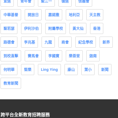
宣道
青年會
聖三一
循道
信義會
中華基督
開放日
嘉諾撒
地利亞
天主教
聖若瑟
伊利沙伯
附屬學校
黃大仙
香港
路德會
李兆基
九龍
商會
紀念學校
新界
到校直擊
賽馬會
李國寶
樂善堂
迦南
何明華
堅樂
Ling Ying
康山
葉小
新聞
教育新聞
跨平台全新教育招聘服務