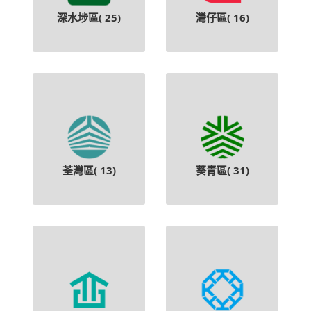
深水埗區(
25
)
灣仔區(
16
)
荃灣區(
13
)
葵青區(
31
)