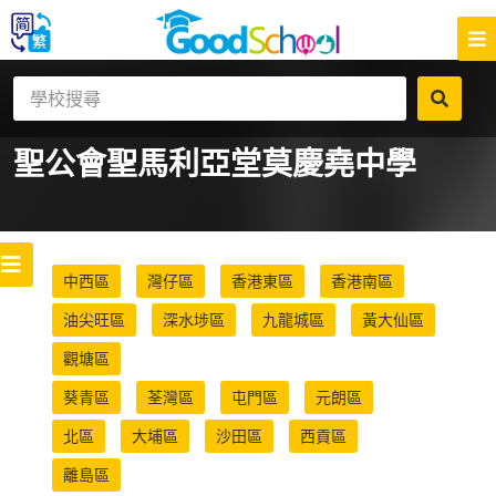
聖公會聖馬利亞堂莫慶堯中學
中西區
灣仔區
香港東區
香港南區
油尖旺區
深水埗區
九龍城區
黃大仙區
觀塘區
葵青區
荃灣區
屯門區
元朗區
北區
大埔區
沙田區
西貢區
離島區