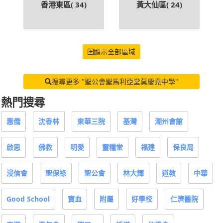
香港東區(
34
)
黃大仙區(
24
)
顯示全部區域
搜尋更多 "聖公會聖馬利亞堂莫慶堯中學"
熱門搜尋
惠僑
沈香林
東華三院
基灣
潮州會館
啟思
佛教
明愛
靈糧堂
福建
保良局
浸信會
聖保祿
聖公會
林大輝
道教
中華
Good School
寶血
附屬
好學校
仁濟醫院