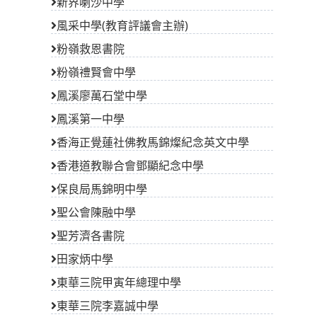
新界喇沙中學
風采中學(教育評議會主辦)
粉嶺救恩書院
粉嶺禮賢會中學
鳳溪廖萬石堂中學
鳳溪第一中學
香海正覺蓮社佛教馬錦燦紀念英文中學
香港道教聯合會鄧顯紀念中學
保良局馬錦明中學
聖公會陳融中學
聖芳濟各書院
田家炳中學
東華三院甲寅年總理中學
東華三院李嘉誠中學