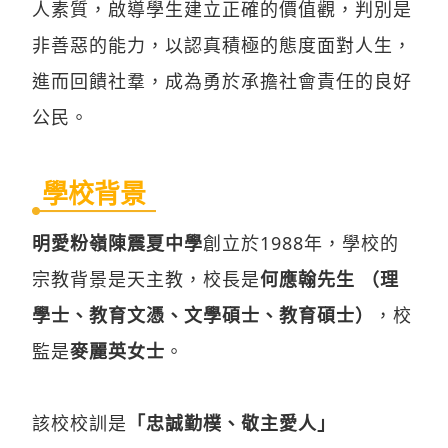
人素質，啟導學生建立正確的價值觀，判別是
非善惡的能力，以認真積極的態度面對人生，
進而回饋社羣，成為勇於承擔社會責任的良好
公民。
學校背景
明愛粉嶺陳震夏中學
創立於1988年，學校的
宗教背景是天主教，校長是
何應翰先生 （理
學士、教育文憑、文學碩士、教育碩士）
，校
監是
麥麗英女士
。
該校校訓是
「忠誠勤樸、敬主愛人」