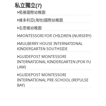
私立獨立(7)
栢基國際幼稚園
維多利亞(海怡)國際幼稚園
右思維幼稚園
MONTESSORI FOR CHILDREN (NURSERY)
MULBERRY HOUSE INTERNATIONAL
KINDERGARTEN SOUTHSIDE
GUIDEPOST MONTESSORI
INTERNATIONAL KINDERGARTEN (POK FU
LAM)
GUIDEPOST MONTESSORI
INTERNATIONAL PRE-SCHOOL (REPULSE
BAY)