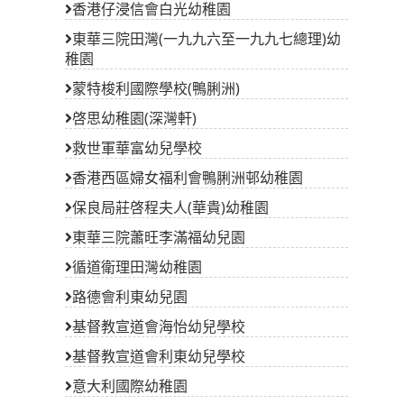
香港仔浸信會白光幼稚園
東華三院田灣(一九九六至一九九七總理)幼
稚園
蒙特梭利國際學校(鴨脷洲)
啓思幼稚園(深灣軒)
救世軍華富幼兒學校
香港西區婦女福利會鴨脷洲邨幼稚園
保良局莊啓程夫人(華貴)幼稚園
東華三院蕭旺李滿福幼兒園
循道衛理田灣幼稚園
路德會利東幼兒園
基督教宣道會海怡幼兒學校
基督教宣道會利東幼兒學校
意大利國際幼稚園