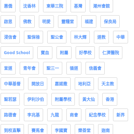
惠僑
沈香林
東華三院
基灣
潮州會館
啟思
佛教
明愛
靈糧堂
福建
保良局
浸信會
聖保祿
聖公會
林大輝
道教
中華
Good School
寶血
附屬
好學校
仁濟醫院
宣道
青年會
聖三一
循道
信義會
中華基督
開放日
嘉諾撒
地利亞
天主教
聖若瑟
伊利沙伯
附屬學校
黃大仙
香港
路德會
李兆基
九龍
商會
紀念學校
新界
到校直擊
賽馬會
李國寶
樂善堂
迦南