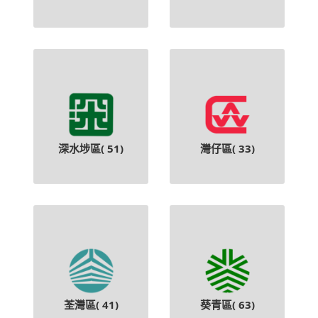
深水埗區(
51
)
灣仔區(
33
)
荃灣區(
41
)
葵青區(
63
)