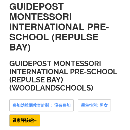
GUIDEPOST
MONTESSORI
INTERNATIONAL PRE-
SCHOOL (REPULSE
BAY)
GUIDEPOST MONTESSORI
INTERNATIONAL PRE-SCHOOL
(REPULSE BAY)
(WOODLANDSCHOOLS)
參加幼稚園教育計劃： 沒有參加
學生性別: 男女
質素評核報告