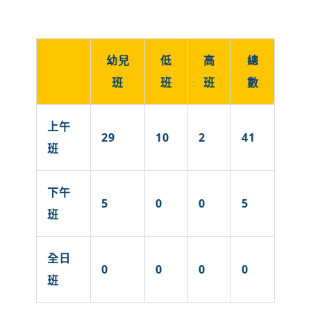
幼兒
低
高
總
班
班
班
數
上午
29
10
2
41
班
下午
5
0
0
5
班
全日
0
0
0
0
班