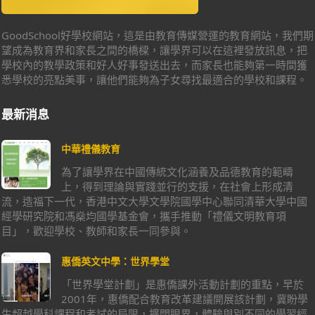
GoodSchool好學校網站，這是由教育傳媒營運的教育網站，我們期
望成為教育界和家長之間的橋樑，讓學界可以在這裡發放訊息，把
學校內的教學政策和好人好事發送出去，而家長也能夠第一時間獲
悉學校的亮點美事，讓他們能夠為子女尋找最適合的學校和課程。
最新消息
中華禮儀教育
為了讓學界在中國傳統文化涵養及品德教育的範疇
上，得到理論與實踐並行的支援，在社會上形成清
流，造福下一代，香港中文大學文學院國學中心聯同清華大學中國
經學研究院和馮燊均國學基金會，攜手推動「禮儀文明教育項
目」，歡迎學校、教師和家長一同參與。
惠僑英文中學：世界學堂
「世界學堂計劃」是惠僑課外活動計劃的重點，早於
2001年，惠僑配合教育改革建議開展該計劃，冀盼學
生超越學科課程和考試的局限，擴闊眼界，體驗與別不同的學習經