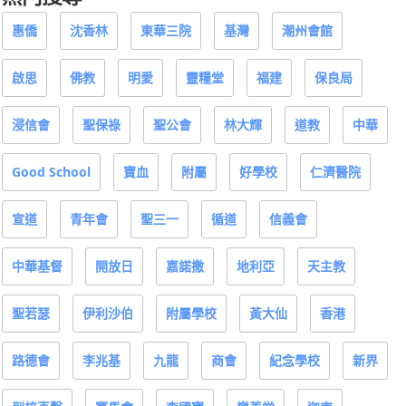
惠僑
沈香林
東華三院
基灣
潮州會館
啟思
佛教
明愛
靈糧堂
福建
保良局
浸信會
聖保祿
聖公會
林大輝
道教
中華
Good School
寶血
附屬
好學校
仁濟醫院
宣道
青年會
聖三一
循道
信義會
中華基督
開放日
嘉諾撒
地利亞
天主教
聖若瑟
伊利沙伯
附屬學校
黃大仙
香港
路德會
李兆基
九龍
商會
紀念學校
新界