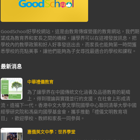
GoodSchool好學校網站，這是由教育傳媒營運的教育網站，我們期
望成為教育界和家長之間的橋樑，讓學界可以在這裡發放訊息，把
學校內的教學政策和好人好事發送出去，而家長也能夠第一時間獲
悉學校的亮點美事，讓他們能夠為子女尋找最適合的學校和課程。
最新消息
中華禮儀教育
為了讓學界在中國傳統文化涵養及品德教育的範疇
上，得到理論與實踐並行的支援，在社會上形成清
流，造福下一代，香港中文大學文學院國學中心聯同清華大學中國
經學研究院和馮燊均國學基金會，攜手推動「禮儀文明教育項
目」，歡迎學校、教師和家長一同參與。
惠僑英文中學：世界學堂