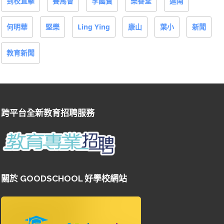
到校直擊
賽馬會
李國寶
樂善堂
迦南
何明華
堅樂
Ling Ying
康山
葉小
新聞
教育新聞
跨平台全新教育招聘服務
關於 GOODSCHOOL 好學校網站