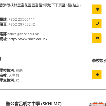
香港薄扶林置富花園置富徑2號地下下層至6樓(點去)
電話:
+852 25506111
傳真:
+852 28753242
電郵:
office@shcc.edu.hk
網址:
http://www.shcc.edu.hk
別
學校類
學校類別:
資助
宗教:
天主教
學生性別:
女
聖公會呂明才中學 (SKHLMC)