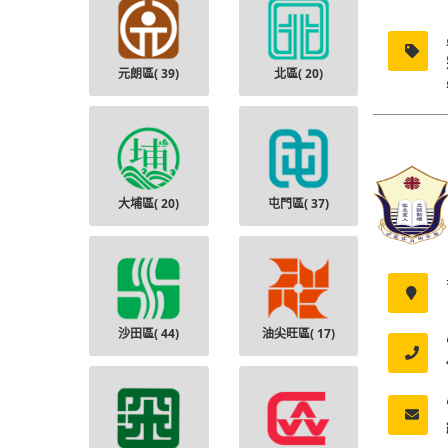
元朗區(
39
)
北區(
20
)
大埔區(
20
)
屯門區(
37
)
沙田區(
44
)
油尖旺區(
17
)