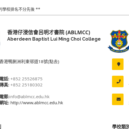
下列學校排名不分先後 **
香港仔浸信會呂明才書院 (ABLMCC)
Aberdeen Baptist Lui Ming Choi College
香港鴨脷洲利東邨道18號(點去)
電話:
+852 25526875
傳真:
+852 25180302
電郵:
info@ablmcc.edu.hk
網址:
http://www.ablmcc.edu.hk
別
學校類