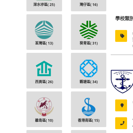
深水埗區(
25
)
灣仔區(
16
)
學校類
荃灣區(
13
)
葵青區(
31
)
西貢區(
26
)
觀塘區(
34
)
離島區(
10
)
香港南區(
15
)