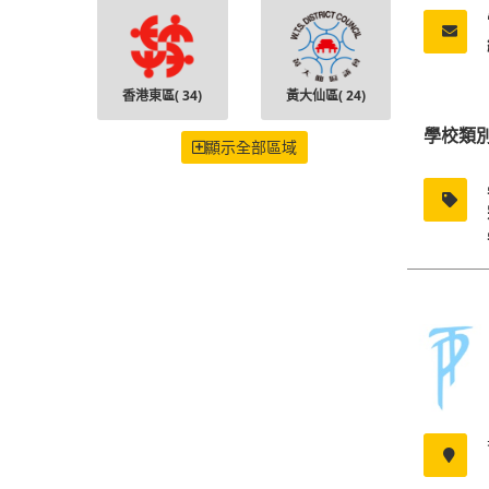
香港東區(
34
)
黃大仙區(
24
)
學校類
顯示全部區域