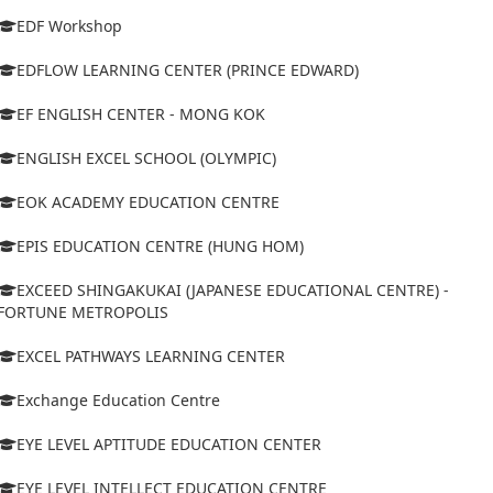
EDF Workshop
EDFLOW LEARNING CENTER (PRINCE EDWARD)
EF ENGLISH CENTER - MONG KOK
ENGLISH EXCEL SCHOOL (OLYMPIC)
EOK ACADEMY EDUCATION CENTRE
EPIS EDUCATION CENTRE (HUNG HOM)
EXCEED SHINGAKUKAI (JAPANESE EDUCATIONAL CENTRE) -
FORTUNE METROPOLIS
EXCEL PATHWAYS LEARNING CENTER
Exchange Education Centre
EYE LEVEL APTITUDE EDUCATION CENTER
EYE LEVEL INTELLECT EDUCATION CENTRE