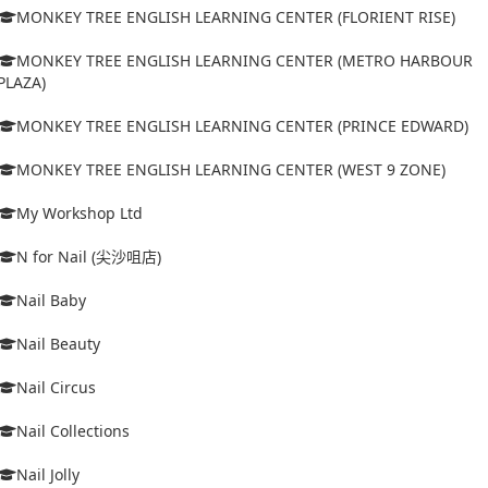
MONKEY TREE ENGLISH LEARNING CENTER (FLORIENT RISE)
MONKEY TREE ENGLISH LEARNING CENTER (METRO HARBOUR
PLAZA)
MONKEY TREE ENGLISH LEARNING CENTER (PRINCE EDWARD)
MONKEY TREE ENGLISH LEARNING CENTER (WEST 9 ZONE)
My Workshop Ltd
N for Nail (尖沙咀店)
Nail Baby
Nail Beauty
Nail Circus
Nail Collections
Nail Jolly