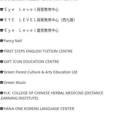
Ｅｙｅ Ｌｅｖｅｌ探索教育中心
ＥＹＥ ＬＥＶＥＬ探索教育中心（西九匯）
Ｅｙｅ Ｌｅｖｅｌ靈思教育中心
Fancy Nail
FIRST STEPS ENGLISH TUITION CENTRE
GIFT ICON EDUCATION CENTRE
Green Forest Culture & Arts Education Ltd
Green Music
H.K. COLLEGE OF CHINESE HERBAL MEDICINE (DISTANCE
LEARNING INSTITUTE)
HANA ONE KOREAN LANGUAGE CENTER