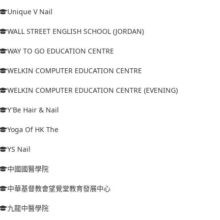
Unique V Nail
WALL STREET ENGLISH SCHOOL (JORDAN)
WAY TO GO EDUCATION CENTRE
WELKIN COMPUTER EDUCATION CENTRE
WELKIN COMPUTER EDUCATION CENTRE (EVENING)
Y'Be Hair & Nail
Yoga Of HK The
YS Nail
中國國醫學院
中華基督教會望覺堂教育發展中心
九龍中醫學院