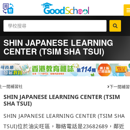
SHIN JAPANESE LEARNING
CENTER (TSIM SHA TSUI)
上一間補習社
下一間補習
SHIN JAPANESE LEARNING CENTER (TSIM
SHA TSUI)
SHIN JAPANESE LEARNING CENTER (TSIM SHA
TSUI)位於油尖旺區，聯絡電話是23682689，鄰近