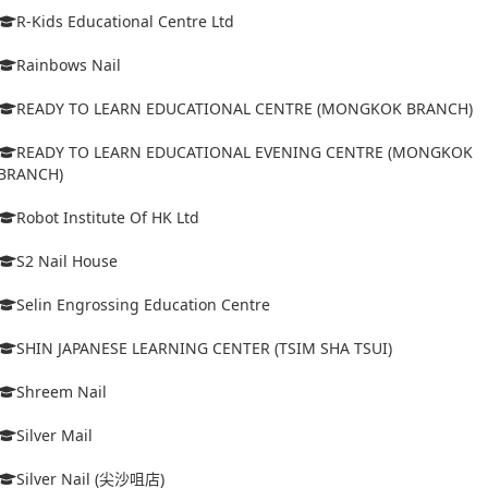
R-Kids Educational Centre Ltd
Rainbows Nail
READY TO LEARN EDUCATIONAL CENTRE (MONGKOK BRANCH)
READY TO LEARN EDUCATIONAL EVENING CENTRE (MONGKOK
BRANCH)
Robot Institute Of HK Ltd
S2 Nail House
Selin Engrossing Education Centre
SHIN JAPANESE LEARNING CENTER (TSIM SHA TSUI)
Shreem Nail
Silver Mail
Silver Nail (尖沙咀店)