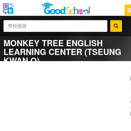
MONKEY TREE ENGLISH
LEARNING CENTER (TSEUNG
KWAN O)
一
補
社