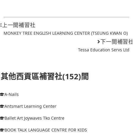
上一間補習社
MONKEY TREE ENGLISH LEARNING CENTER (TSEUNG KWAN O)
下一間補習
Tessa Education Servs Ltd
其他西貢區補習社(152)間
A-Nails
Antsmart Learning Center
Ballet Art Joywaves Tko Centre
BOOK TALK LANGUAGE CENTRE FOR KIDS