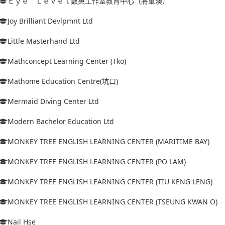
Ｅｙｅ Ｌｅｖｅｌ數英工作室教育中心（將軍澳）
Joy Brilliant Devlpmnt Ltd
Little Masterhand Ltd
Mathconcept Learning Center (Tko)
Mathome Education Centre(坑口)
Mermaid Diving Center Ltd
Modern Bachelor Education Ltd
MONKEY TREE ENGLISH LEARNING CENTER (MARITIME BAY)
MONKEY TREE ENGLISH LEARNING CENTER (PO LAM)
MONKEY TREE ENGLISH LEARNING CENTER (TIU KENG LENG)
MONKEY TREE ENGLISH LEARNING CENTER (TSEUNG KWAN O)
Nail Hse