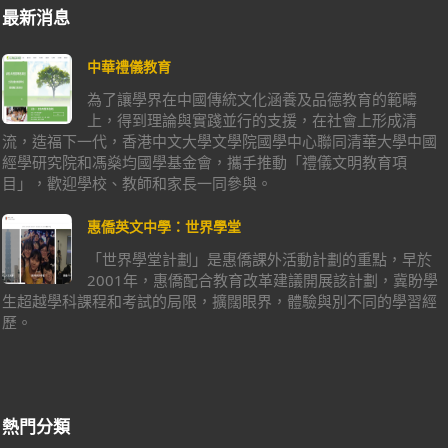
最新消息
中華禮儀教育
為了讓學界在中國傳統文化涵養及品德教育的範疇
上，得到理論與實踐並行的支援，在社會上形成清
流，造福下一代，香港中文大學文學院國學中心聯同清華大學中國
經學研究院和馮燊均國學基金會，攜手推動「禮儀文明教育項
目」，歡迎學校、教師和家長一同參與。
惠僑英文中學：世界學堂
「世界學堂計劃」是惠僑課外活動計劃的重點，早於
2001年，惠僑配合教育改革建議開展該計劃，冀盼學
生超越學科課程和考試的局限，擴闊眼界，體驗與別不同的學習經
歷。
熱門分類