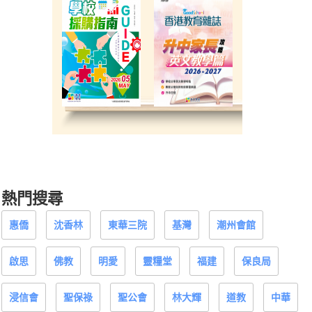
熱門搜尋
惠僑
沈香林
東華三院
基灣
潮州會館
啟思
佛教
明愛
靈糧堂
福建
保良局
浸信會
聖保祿
聖公會
林大輝
道教
中華