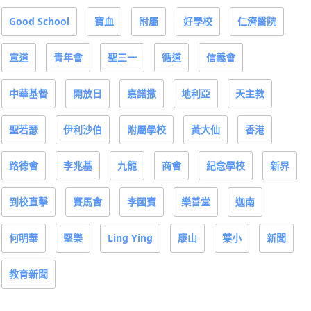
Good School
寶血
附屬
好學校
仁濟醫院
宣道
青年會
聖三一
循道
信義會
中華基督
開放日
嘉諾撒
地利亞
天主教
聖若瑟
伊利沙伯
附屬學校
黃大仙
香港
路德會
李兆基
九龍
商會
紀念學校
新界
到校直擊
賽馬會
李國寶
樂善堂
迦南
何明華
堅樂
Ling Ying
康山
葉小
新聞
教育新聞