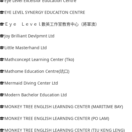
Eye Level Excelsior Education Centre
EYE LEVEL SYNERGY EDUCAITON CENTRE
Ｅｙｅ Ｌｅｖｅｌ數英工作室教育中心（將軍澳）
Joy Brilliant Devlpmnt Ltd
Little Masterhand Ltd
Mathconcept Learning Center (Tko)
Mathome Education Centre(坑口)
Mermaid Diving Center Ltd
Modern Bachelor Education Ltd
MONKEY TREE ENGLISH LEARNING CENTER (MARITIME BAY)
MONKEY TREE ENGLISH LEARNING CENTER (PO LAM)
MONKEY TREE ENGLISH LEARNING CENTER (TIU KENG LENG)