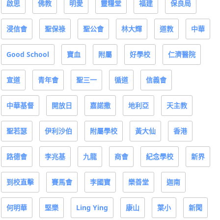
啟思
佛教
明愛
靈糧堂
福建
保良局
浸信會
聖保祿
聖公會
林大輝
道教
中華
Good School
寶血
附屬
好學校
仁濟醫院
宣道
青年會
聖三一
循道
信義會
中華基督
開放日
嘉諾撒
地利亞
天主教
聖若瑟
伊利沙伯
附屬學校
黃大仙
香港
路德會
李兆基
九龍
商會
紀念學校
新界
到校直擊
賽馬會
李國寶
樂善堂
迦南
何明華
堅樂
Ling Ying
康山
葉小
新聞