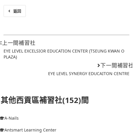
返回
上一間補習社
EYE LEVEL EXCELSIOR EDUCATION CENTER (TSEUNG KWAN O
PLAZA)
下一間補習
EYE LEVEL SYNERGY EDUCAITON CENTRE
其他西貢區補習社(152)間
A-Nails
Antsmart Learning Center