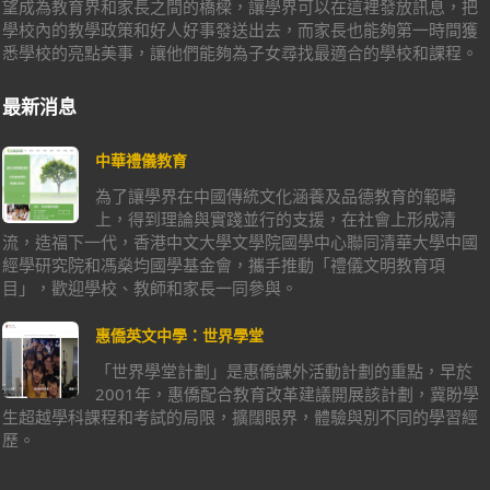
望成為教育界和家長之間的橋樑，讓學界可以在這裡發放訊息，把
學校內的教學政策和好人好事發送出去，而家長也能夠第一時間獲
悉學校的亮點美事，讓他們能夠為子女尋找最適合的學校和課程。
最新消息
中華禮儀教育
為了讓學界在中國傳統文化涵養及品德教育的範疇
上，得到理論與實踐並行的支援，在社會上形成清
流，造福下一代，香港中文大學文學院國學中心聯同清華大學中國
經學研究院和馮燊均國學基金會，攜手推動「禮儀文明教育項
目」，歡迎學校、教師和家長一同參與。
惠僑英文中學：世界學堂
「世界學堂計劃」是惠僑課外活動計劃的重點，早於
2001年，惠僑配合教育改革建議開展該計劃，冀盼學
生超越學科課程和考試的局限，擴闊眼界，體驗與別不同的學習經
歷。