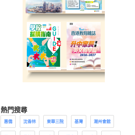
熱門搜尋
惠僑
沈香林
東華三院
基灣
潮州會館