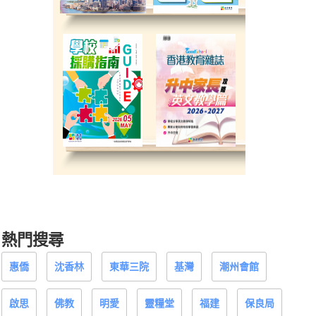
熱門搜尋
惠僑
沈香林
東華三院
基灣
潮州會館
啟思
佛教
明愛
靈糧堂
福建
保良局