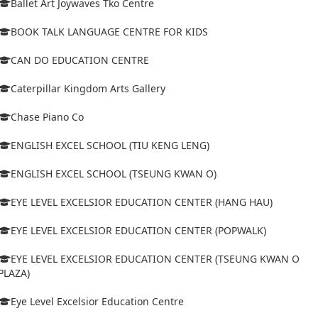
Ballet Art Joywaves Tko Centre
BOOK TALK LANGUAGE CENTRE FOR KIDS
CAN DO EDUCATION CENTRE
Caterpillar Kingdom Arts Gallery
Chase Piano Co
ENGLISH EXCEL SCHOOL (TIU KENG LENG)
ENGLISH EXCEL SCHOOL (TSEUNG KWAN O)
EYE LEVEL EXCELSIOR EDUCATION CENTER (HANG HAU)
EYE LEVEL EXCELSIOR EDUCATION CENTER (POPWALK)
EYE LEVEL EXCELSIOR EDUCATION CENTER (TSEUNG KWAN O
PLAZA)
Eye Level Excelsior Education Centre