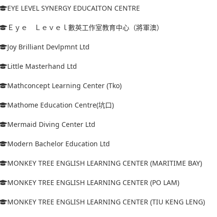
EYE LEVEL SYNERGY EDUCAITON CENTRE
Ｅｙｅ Ｌｅｖｅｌ數英工作室教育中心（將軍澳）
Joy Brilliant Devlpmnt Ltd
Little Masterhand Ltd
Mathconcept Learning Center (Tko)
Mathome Education Centre(坑口)
Mermaid Diving Center Ltd
Modern Bachelor Education Ltd
MONKEY TREE ENGLISH LEARNING CENTER (MARITIME BAY)
MONKEY TREE ENGLISH LEARNING CENTER (PO LAM)
MONKEY TREE ENGLISH LEARNING CENTER (TIU KENG LENG)