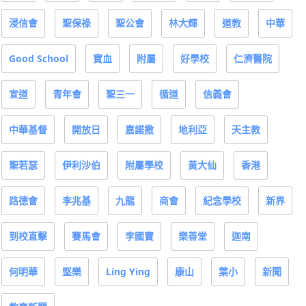
浸信會
聖保祿
聖公會
林大輝
道教
中華
Good School
寶血
附屬
好學校
仁濟醫院
宣道
青年會
聖三一
循道
信義會
中華基督
開放日
嘉諾撒
地利亞
天主教
聖若瑟
伊利沙伯
附屬學校
黃大仙
香港
路德會
李兆基
九龍
商會
紀念學校
新界
到校直擊
賽馬會
李國寶
樂善堂
迦南
何明華
堅樂
Ling Ying
康山
葉小
新聞