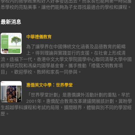
學校內的教學政策和好人好事發送出去，而家長也能夠第一時間獲
悉學校的亮點美事，讓他們能夠為子女尋找最適合的學校和課程。
最新消息
中華禮儀教育
為了讓學界在中國傳統文化涵養及品德教育的範疇
上，得到理論與實踐並行的支援，在社會上形成清
流，造福下一代，香港中文大學文學院國學中心聯同清華大學中國
經學研究院和馮燊均國學基金會，攜手推動「禮儀文明教育項
目」，歡迎學校、教師和家長一同參與。
惠僑英文中學：世界學堂
「世界學堂計劃」是惠僑課外活動計劃的重點，早於
2001年，惠僑配合教育改革建議開展該計劃，冀盼學
生超越學科課程和考試的局限，擴闊眼界，體驗與別不同的學習經
歷。