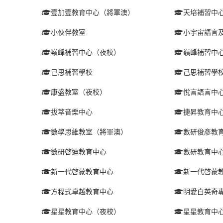
壹加壹教育中心（將軍澳）
天培補習中
小伙伴教室
小宇宙語言及
嶺峰補習中心（夜校）
嶺峰補習中
己思補習學校
己思補習學
康盛教室（夜校）
悅言語言中
拔萃音樂中心
捷昇教育中
數學思維教室（將軍澳）
數研俊彥教
數研啓迪教育中心
數研教育中
新一代啓蒙教育中心
新一代啓蒙
方程式卓越教育中心
明愛白英奇
星星教育中心（夜校）
星星教育中