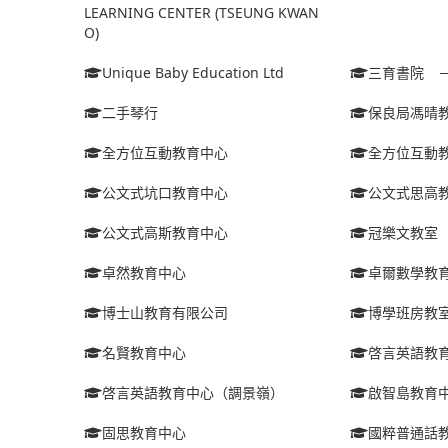
LEARNING CENTER (TSEUNG KWAN
O)
Unique Baby Education Ltd
三育書院 
二手琴行
保良局馮晴
全方位互動教育中心
全方位互動
公文式坑口教育中心
公文式思高
公文式高斯教育中心
冠樂文教室
卓然教育中心
卓爾數學教
博士山教育有限公司
博學班房教
名賢教育中心
啓言英語教
啓言英語教育中心（調景嶺）
啟智島教育
固思教育中心
國粹普通話