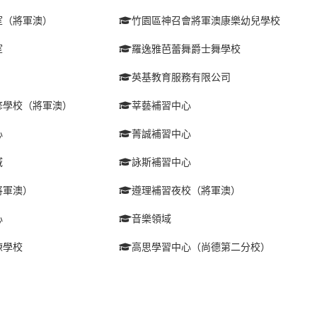
室（將軍澳）
竹園區神召會將軍澳康樂幼兒學校
室
羅逸雅芭蕾舞爵士舞學校
英基教育服務有限公司
修學校（將軍澳）
莘藝補習中心
心
菁誠補習中心
域
詠斯補習中心
將軍澳）
遵理補習夜校（將軍澳）
心
音樂領域
練學校
高思學習中心（尚德第二分校）