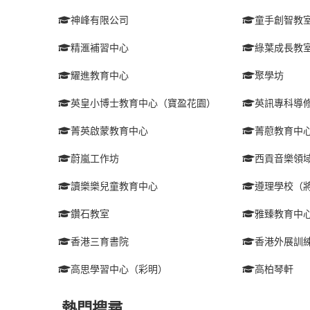
神峰有限公司
童手創智教
精滙補習中心
綠葉成長教
耀進教育中心
聚學坊
英皇小博士教育中心（寶盈花園）
英訊專科導
菁英啟蒙教育中心
菁藯教育中
蔚嵐工作坊
西貢音樂領
讀樂樂兒童教育中心
遵理學校（
鑽石教室
雅臻教育中
香港三育書院
香港外展訓
高思學習中心（彩明）
高柏琴軒
熱門搜尋