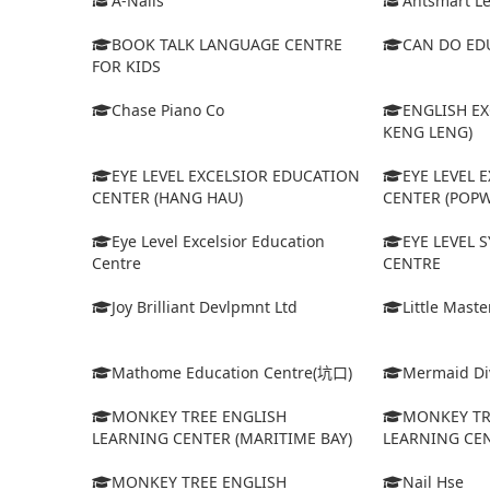
A-Nails
Antsmart Le
BOOK TALK LANGUAGE CENTRE
CAN DO ED
FOR KIDS
Chase Piano Co
ENGLISH EX
KENG LENG)
EYE LEVEL EXCELSIOR EDUCATION
EYE LEVEL 
CENTER (HANG HAU)
CENTER (POPW
Eye Level Excelsior Education
EYE LEVEL
Centre
CENTRE
Joy Brilliant Devlpmnt Ltd
Little Mast
Mathome Education Centre(坑口)
Mermaid Div
MONKEY TREE ENGLISH
MONKEY TR
LEARNING CENTER (MARITIME BAY)
LEARNING CEN
MONKEY TREE ENGLISH
Nail Hse