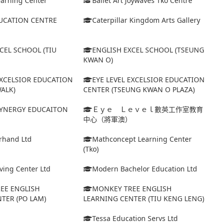
arning Center
Ballet Art Joywaves Tko Centre
UCATION CENTRE
Caterpillar Kingdom Arts Gallery
CEL SCHOOL (TIU
ENGLISH EXCEL SCHOOL (TSEUNG
KWAN O)
EXCELSIOR EDUCATION
EYE LEVEL EXCELSIOR EDUCATION
ALK)
CENTER (TSEUNG KWAN O PLAZA)
 SYNERGY EDUCAITON
Ｅｙｅ Ｌｅｖｅｌ數英工作室教育
中心（將軍澳）
erhand Ltd
Mathconcept Learning Center
(Tko)
ing Center Ltd
Modern Bachelor Education Ltd
EE ENGLISH
MONKEY TREE ENGLISH
TER (PO LAM)
LEARNING CENTER (TIU KENG LENG)
Tessa Education Servs Ltd