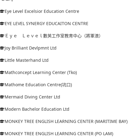
Eye Level Excelsior Education Centre
EYE LEVEL SYNERGY EDUCAITON CENTRE
Ｅｙｅ Ｌｅｖｅｌ數英工作室教育中心（將軍澳）
Joy Brilliant Devlpmnt Ltd
Little Masterhand Ltd
Mathconcept Learning Center (Tko)
Mathome Education Centre(坑口)
Mermaid Diving Center Ltd
Modern Bachelor Education Ltd
MONKEY TREE ENGLISH LEARNING CENTER (MARITIME BAY)
MONKEY TREE ENGLISH LEARNING CENTER (PO LAM)