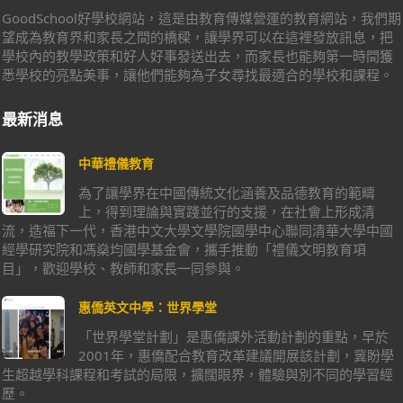
GoodSchool好學校網站，這是由教育傳媒營運的教育網站，我們期
望成為教育界和家長之間的橋樑，讓學界可以在這裡發放訊息，把
學校內的教學政策和好人好事發送出去，而家長也能夠第一時間獲
悉學校的亮點美事，讓他們能夠為子女尋找最適合的學校和課程。
最新消息
中華禮儀教育
為了讓學界在中國傳統文化涵養及品德教育的範疇
上，得到理論與實踐並行的支援，在社會上形成清
流，造福下一代，香港中文大學文學院國學中心聯同清華大學中國
經學研究院和馮燊均國學基金會，攜手推動「禮儀文明教育項
目」，歡迎學校、教師和家長一同參與。
惠僑英文中學：世界學堂
「世界學堂計劃」是惠僑課外活動計劃的重點，早於
2001年，惠僑配合教育改革建議開展該計劃，冀盼學
生超越學科課程和考試的局限，擴闊眼界，體驗與別不同的學習經
歷。