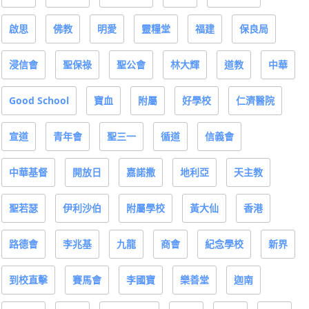
啟思
佛教
明愛
靈糧堂
福建
保良局
浸信會
聖保祿
聖公會
林大輝
道教
中華
Good School
寶血
附屬
好學校
仁濟醫院
宣道
青年會
聖三一
循道
信義會
中華基督
開放日
嘉諾撒
地利亞
天主教
聖若瑟
伊利沙伯
附屬學校
黃大仙
香港
路德會
李兆基
九龍
商會
紀念學校
新界
到校直擊
賽馬會
李國寶
樂善堂
迦南