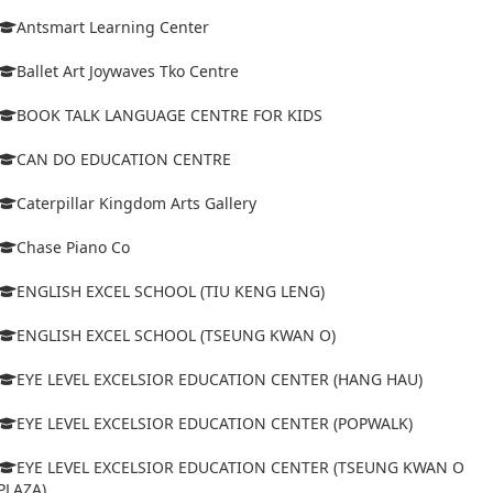
Antsmart Learning Center
Ballet Art Joywaves Tko Centre
BOOK TALK LANGUAGE CENTRE FOR KIDS
CAN DO EDUCATION CENTRE
Caterpillar Kingdom Arts Gallery
Chase Piano Co
ENGLISH EXCEL SCHOOL (TIU KENG LENG)
ENGLISH EXCEL SCHOOL (TSEUNG KWAN O)
EYE LEVEL EXCELSIOR EDUCATION CENTER (HANG HAU)
EYE LEVEL EXCELSIOR EDUCATION CENTER (POPWALK)
EYE LEVEL EXCELSIOR EDUCATION CENTER (TSEUNG KWAN O
PLAZA)