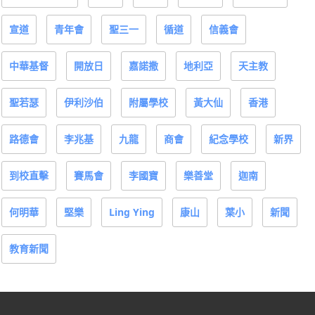
宣道
青年會
聖三一
循道
信義會
中華基督
開放日
嘉諾撒
地利亞
天主教
聖若瑟
伊利沙伯
附屬學校
黃大仙
香港
路德會
李兆基
九龍
商會
紀念學校
新界
到校直擊
賽馬會
李國寶
樂善堂
迦南
何明華
堅樂
Ling Ying
康山
葉小
新聞
教育新聞