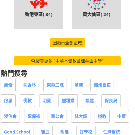
香港東區(
34
)
黃大仙區(
24
)
顯示全部區域
搜尋更多 "中華基督教會桂華山中學"
熱門搜尋
惠僑
沈香林
東華三院
基灣
潮州會館
啟思
佛教
明愛
靈糧堂
福建
保良局
浸信會
聖保祿
聖公會
林大輝
道教
中華
Good School
寶血
附屬
好學校
仁濟醫院