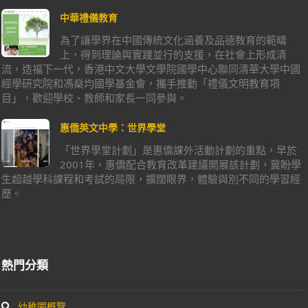
中華禮儀教育
為了讓學界在中國傳統文化涵養及品德教育的範疇
上，得到理論與實踐並行的支援，在社會上形成清
流，造福下一代，香港中文大學文學院國學中心聯同清華大學中國
經學研究院和馮燊均國學基金會，攜手推動「禮儀文明教育項
目」，歡迎學校、教師和家長一同參與。
惠僑英文中學：世界學堂
「世界學堂計劃」是惠僑課外活動計劃的重點，早於
2001年，惠僑配合教育改革建議開展該計劃，冀盼學
生超越學科課程和考試的局限，擴闊眼界，體驗與別不同的學習經
歷。
熱門分類
幼稚園概覽