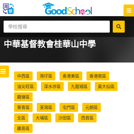
中華基督教會桂華山中學
中西區
灣仔區
香港東區
香港南區
油尖旺區
深水埗區
九龍城區
黃大仙區
觀塘區
葵青區
荃灣區
屯門區
元朗區
北區
大埔區
沙田區
西貢區
離島區