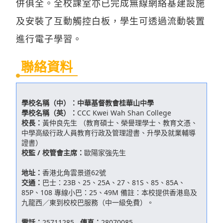
併俱全。全校課室亦已完成無線網絡基建設施
及安裝了互動觸控白板，學生可透過流動裝置
進行電子學習。
聯絡資料
學校名稱（中）：
中華基督教會桂華山中學
學校名稱（英）：
CCC Kwei Wah Shan College
校長：
黃仲良先生 （教育碩士、榮譽理學士、教育文憑、
中學高級行政人員教育行政及管理證書、升學及就業輔導
證書）
校監 / 校管會主席：
歐陽家強先生
地址：
香港北角雲景道62號
交通：
巴士：23B、25、25A、27、81S、85、85A、
85P、108 專線小巴：25、49M 備註：本校提供香港島及
九龍西／東到校校巴服務（中一級免費）。
電話：
25711285
傳真：
28070085