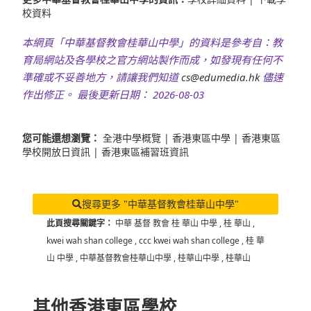
校資料
本網頁「中華基督教會桂華山中學」的資料是參考自：教
育局網站及各學校之官方網站製作而成，如發現有任何不
準確或不妥善地方，請讓我們知道
cs@edumedia.hk
儘速
作出修正。 最後更新日期： 2026-08-03
您可能還想瀏覽：
全港中學概覽
|
香港東區中學
|
香港東區
學校開放日資訊
|
香港東區補習班資訊
搜尋更多 "中華基督教會桂華山中學"
此頁搜尋關鍵字：
中華 基督 教會 桂 華山 中學
,
桂 華山
,
kwei wah shan college
,
ccc kwei wah shan college
,
桂 華
山 中學
,
中華基督教會桂華山中學
,
桂華山中學
,
桂華山
其他香港東區學校