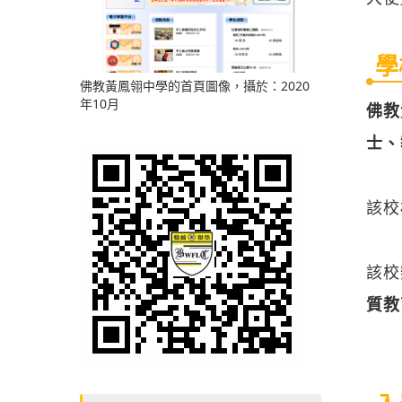
學
佛教黃鳳翎中學的首頁圖像，攝於：2020
年10月
佛教
士、
該校
該校
質教