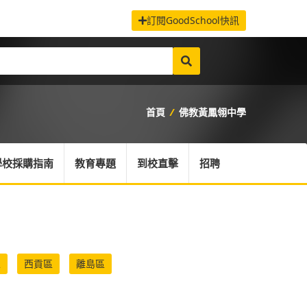
訂閱GoodSchool快訊
首頁
/
佛教黃鳳翎中學
學校採購指南
教育專題
到校直擊
招聘
區
西貢區
離島區