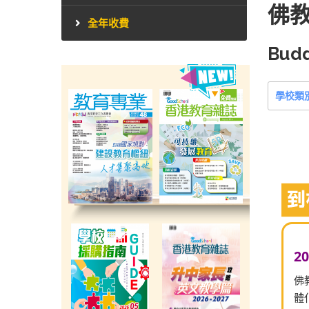
佛
全年收費
Budd
學校類
2
佛
體