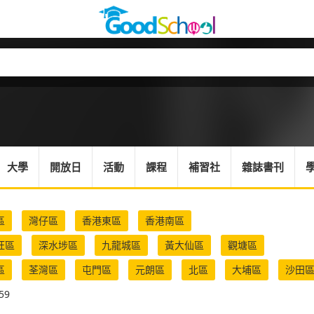
大學
開放日
活動
課程
補習社
雜誌書刊
區
灣仔區
香港東區
香港南區
旺區
深水埗區
九龍城區
黃大仙區
觀塘區
區
荃灣區
屯門區
元朗區
北區
大埔區
沙田
59