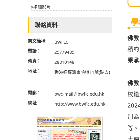
相關影片
學
聯絡資料
佛教黃
英文簡稱:
BWFLC
積約
電話：
25779485
秉承
傳真：
28810148
地址：
香港銅鑼灣東院道11號
(點去)
佛教
電郵：
校繼
bwc-mail@bwflc.edu.hk
網址
http://www.bwflc.edu.hk
20
別為
等。
大使