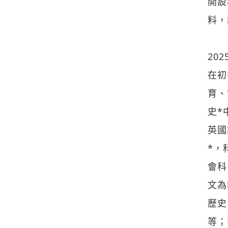
開設
料，
20
在初
育、
史*
英國
*，
會科
文為
歷史
等；