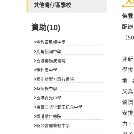
入
其他灣仔區學校
佛教
配辦
資助(10)
（5
佛教黃鳳翎中學
北角協同中學
迎新
香港鄧鏡波書院
學拔
瑪利曼中學
嘉諾撒聖方濟各書院
地-
聖保祿中學
又為
香港真光中學
習慣
東華三院李潤田紀念中學
安排
香港華仁書院
力。
聖公會鄧肇堅中學