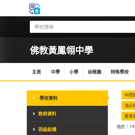
佛教黃鳳翎中學
主頁
中學
小學
幼稚園
特殊學校
中西
學校資料
油尖
教師資料
葵青
始於：19
班級結構