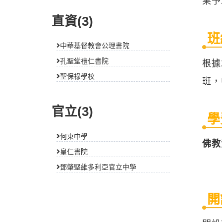
果予
直資(3)
班
中華基督教會公理書院
孔聖堂禮仁書院
根據
聖保祿學校
班，
官立(3)
學
何東中學
佛教
皇仁書院
鄧肇堅維多利亞官立中學
開