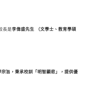
校長是
李偉盛先生 （文學士、教育學碩
學宗旨，秉承校訓「明智顯悲」，提供優