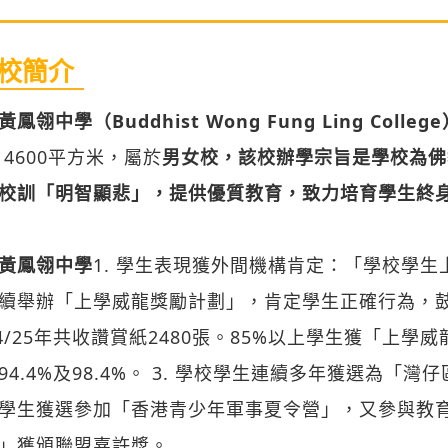
校簡介
鳳翎中學（Buddhist Wong Fung Ling Colleg
 4600平方米，屬於
男女校，該校辦學宗旨是學校為佛
校訓「明智顯悲」，提供優質教育，致力培育學生終
黃鳳翎中學
1. 學生表現獲外間機構肯定：「學校學生
續舉辦「上學威龍獎勵計劃」，肯定學生正確行為，
24/25年共收讚賞紙2480張。85%以上學生獲「上
94.4%及98.4%。 3. 學校學生連續多年獲選為
學生獲選參加「香港青少年軍事夏令營」，又參與教
」獲頒聯盟嘉許獎。