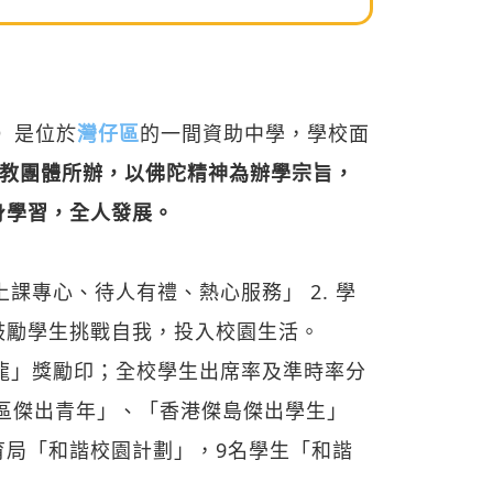
e）
是位於
灣仔區
的一間資助中學，學校面
教團體所辦，以佛陀精神為辦學宗旨，
身學習，全人發展。
上課專心、待人有禮、熱心服務」 2. 學
鼓勵學生挑戰自我，投入校園生活。
學威龍」獎勵印；全校學生出席率及準時率分
「灣仔區傑出青年」、「香港傑島傑出學生」
育局「和諧校園計劃」，9名學生「和諧