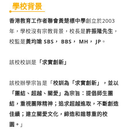
學校背景
香港教育工作者聯會黃楚標中學
創立於2003
年，學校沒有宗教背景，校長是
許振隆先生
，
校監是
黃均瑜 SBS， BBS， MH， JP
。
該校校訓是
「求實創新」
該校辦學宗旨是「
校訓為「求實創新」，並以
「團結、超越、關愛」為宗旨：提倡師生團
結，重視團隊精神；追求超越進取，不斷創造
佳績；建立關愛文化，締造和諧尊重的校
園。
」