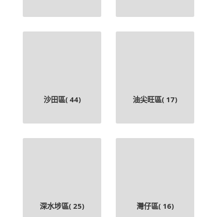
沙田區(
44
)
油尖旺區(
17
)
深水埗區(
25
)
灣仔區(
16
)