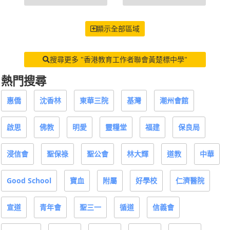
顯示全部區域
搜尋更多 "香港教育工作者聯會黃楚標中學"
熱門搜尋
惠僑
沈香林
東華三院
基灣
潮州會館
啟思
佛教
明愛
靈糧堂
福建
保良局
浸信會
聖保祿
聖公會
林大輝
道教
中華
Good School
寶血
附屬
好學校
仁濟醫院
宣道
青年會
聖三一
循道
信義會