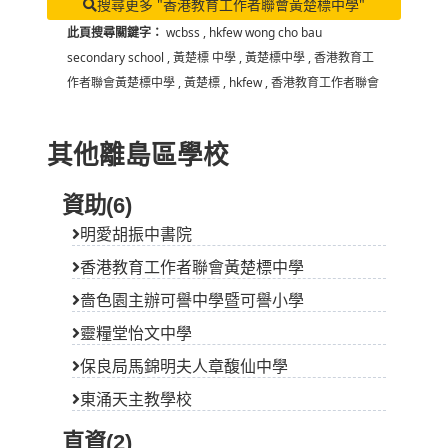
搜尋更多 "香港教育工作者聯會黃楚標中學"
此頁搜尋關鍵字：
wcbss
,
hkfew wong cho bau
secondary school
,
黃楚標 中學
,
黃楚標中學
,
香港教育工
作者聯會黃楚標中學
,
黃楚標
,
hkfew
,
香港教育工作者聯會
其他離島區學校
資助(6)
明愛胡振中書院
香港教育工作者聯會黃楚標中學
嗇色園主辦可譽中學暨可譽小學
靈糧堂怡文中學
保良局馬錦明夫人章馥仙中學
東涌天主教學校
直資(2)