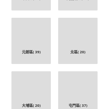
元朗區(
39
)
北區(
20
)
大埔區(
20
)
屯門區(
37
)