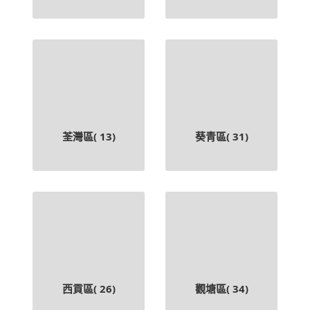
荃灣區(
13
)
葵青區(
31
)
西貢區(
26
)
觀塘區(
34
)