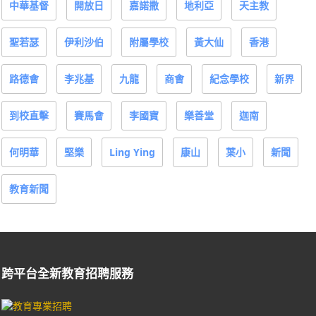
中華基督
開放日
嘉諾撒
地利亞
天主教
聖若瑟
伊利沙伯
附屬學校
黃大仙
香港
路德會
李兆基
九龍
商會
紀念學校
新界
到校直擊
賽馬會
李國寶
樂善堂
迦南
何明華
堅樂
Ling Ying
康山
葉小
新聞
教育新聞
跨平台全新教育招聘服務