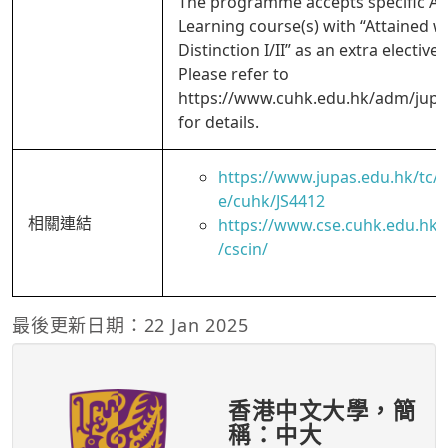
The programme accepts specific Ap
Learning course(s) with “Attained w
Distinction I/II” as an extra elective 
Please refer to
https://www.cuhk.edu.hk/adm/jup
for details.
https://www.jupas.edu.hk/tc
e/cuhk/JS4412
相關連結
https://www.cse.cuhk.edu.hk
/cscin/
最後更新日期：22 Jan 2025
香港中文大學，簡
稱：中大