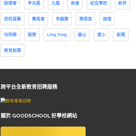
路德會
李兆基
九龍
商會
紀念學校
新界
到校直擊
賽馬會
李國寶
樂善堂
迦南
何明華
堅樂
Ling Ying
康山
葉小
新聞
教育新聞
跨平台全新教育招聘服務
關於 GOODSCHOOL 好學校網站