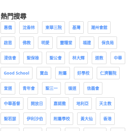
熱門搜尋
惠僑
沈香林
東華三院
基灣
潮州會館
啟思
佛教
明愛
靈糧堂
福建
保良局
浸信會
聖保祿
聖公會
林大輝
道教
中華
Good School
寶血
附屬
好學校
仁濟醫院
宣道
青年會
聖三一
循道
信義會
中華基督
開放日
嘉諾撒
地利亞
天主教
聖若瑟
伊利沙伯
附屬學校
黃大仙
香港