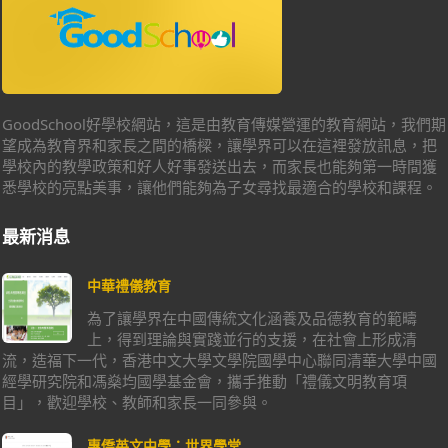
GoodSchool好學校網站，這是由教育傳媒營運的教育網站，我們期
望成為教育界和家長之間的橋樑，讓學界可以在這裡發放訊息，把
學校內的教學政策和好人好事發送出去，而家長也能夠第一時間獲
悉學校的亮點美事，讓他們能夠為子女尋找最適合的學校和課程。
最新消息
中華禮儀教育
為了讓學界在中國傳統文化涵養及品德教育的範疇
上，得到理論與實踐並行的支援，在社會上形成清
流，造福下一代，香港中文大學文學院國學中心聯同清華大學中國
經學研究院和馮燊均國學基金會，攜手推動「禮儀文明教育項
目」，歡迎學校、教師和家長一同參與。
惠僑英文中學：世界學堂