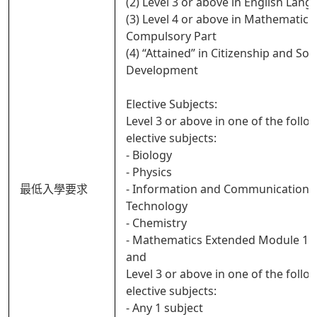
(2) Level 3 or above in English Lan
(3) Level 4 or above in Mathematics
Compulsory Part
(4) “Attained” in Citizenship and Soci
Development
Elective Subjects:
Level 3 or above in one of the follo
elective subjects:
- Biology
- Physics
最低入學要求
- Information and Communication
Technology
- Chemistry
- Mathematics Extended Module 1 o
and
Level 3 or above in one of the follo
elective subjects:
- Any 1 subject