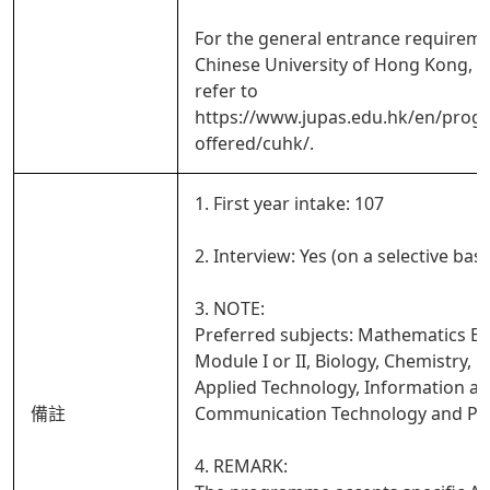
For the general entrance requireme
Chinese University of Hong Kong, p
refer to
https://www.jupas.edu.hk/en/pro
offered/cuhk/.
1. First year intake: 107
2. Interview: Yes (on a selective basi
3. NOTE:
Preferred subjects: Mathematics E
Module I or II, Biology, Chemistry, 
Applied Technology, Information a
備註
Communication Technology and Phy
4. REMARK: