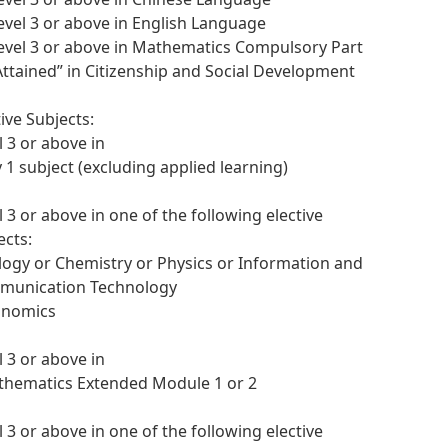
Level 3 or above in English Language
Level 3 or above in Mathematics Compulsory Part
“Attained” in Citizenship and Social Development
tive Subjects:
l 3 or above in
y 1 subject (excluding applied learning)
l 3 or above in one of the following elective
ects:
ology or Chemistry or Physics or Information and
munication Technology
onomics
l 3 or above in
thematics Extended Module 1 or 2
l 3 or above in one of the following elective