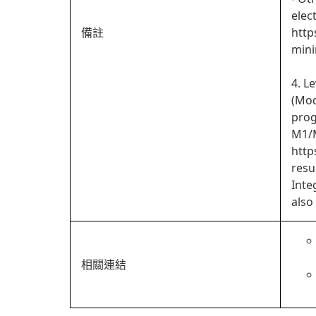
elec
備註
http
min
4. L
(Mod
prog
M1/M
http
resu
Inte
also
相關連結