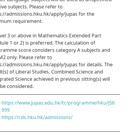
tive subjects. Please refer to
s://admissions.hku.hk/apply/jupas for the
imum requirement.
evel 3 or above in Mathematics Extended Part
ule 1 or 2) is preferred. The calculation of
ramme score considers category A subjects and
2 only. Please refer to
s://admissions.hku.hk/apply/jupas for details. The
lt(s) of Liberal Studies, Combined Science and
grated Science achieved in previous sitting(s) will
 be considered.
https://www.jupas.edu.hk/tc/programme/hku/JS6
999
https://cds.hku.hk/admissions/