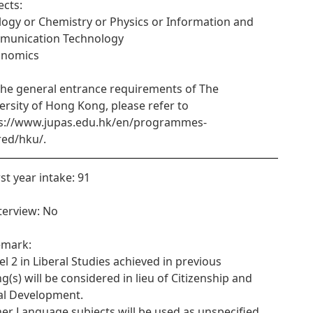
ects:
ology or Chemistry or Physics or Information and
munication Technology
onomics
the general entrance requirements of The
ersity of Hong Kong, please refer to
s://www.jupas.edu.hk/en/programmes-
red/hku/.
rst year intake: 91
nterview: No
emark:
vel 2 in Liberal Studies achieved in previous
ing(s) will be considered in lieu of Citizenship and
al Development.
her Language subjects will be used as unspecified