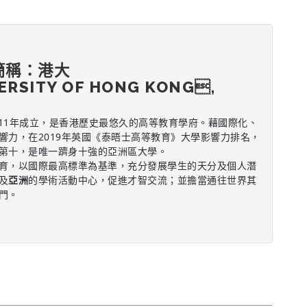
簡稱：港大
VERSITY OF HONG KONG,
911年成立，是香港歷史最悠久的高等教育學府。藉國際化、
響力，在2019年英國《泰晤士高等教育》大學影響力排名，
第十，是唯一躋身十強的亞洲區大學。
育，以國際最高標準為基準，充分發展學生的天分及個人潛
及
亞洲
的學術活動中心，促進才智交流；並擔當通往世界其
門。