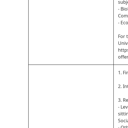
subj
- Bi
Com
- Ec
For 
Univ
http
offe
1. Fi
2. I
3. R
- Le
sitt
Soci
- Ot