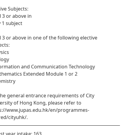
tive Subjects:
l 3 or above in
y 1 subject
l 3 or above in one of the following elective
ects:
ysics
ology
formation and Communication Technology
thematics Extended Module 1 or 2
emistry
the general entrance requirements of City
ersity of Hong Kong, please refer to
s://www.jupas.edu.hk/en/programmes-
red/cityuhk/.
rst year intake: 163