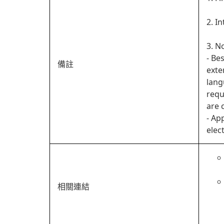
2. In
3. N
- Be
備註
exte
lang
requ
are 
- Ap
elec
相關連結