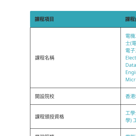
課程項目
課程
電機
士(
電子
課程名稱
Elec
Data
Engi
Micr
開設院校
香港
工學
課程頒授資格
學)