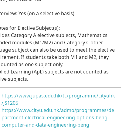
terview: Yes (on a selective basis)
otes for Elective Subject(s):
sides Category A elective subjects, Mathematics
nded modules (M1/M2) and Category C other
uage subject can also be used to meet the elective
irement. If students take both M1 and M2, they
counted as one subject only.
plied Learning (ApL) subjects are not counted as
tive subjects.
https://www.jupas.edu.hk/tc/programme/cityuhk
/JS1205
https://www.cityu.edu.hk/admo/programmes/de
partment-electrical-engineering-options-beng-
computer-and-data-engineering-beng