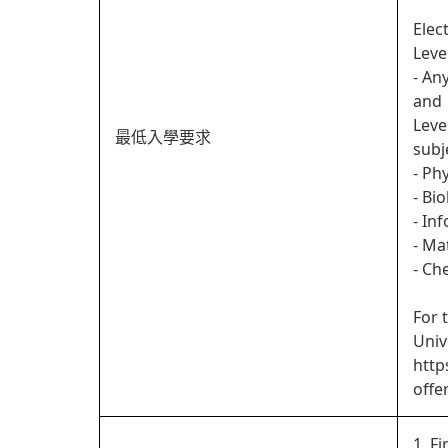
Elec
Leve
- An
and
Leve
最低入學要求
subj
- Ph
- Bi
- In
- Ma
- Ch
For 
Univ
http
offe
1. Fi