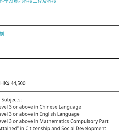
科學及資訊科技工程及科技
制
HK$ 44,500
 Subjects:
Level 3 or above in Chinese Language
Level 3 or above in English Language
Level 3 or above in Mathematics Compulsory Part
“Attained” in Citizenship and Social Development