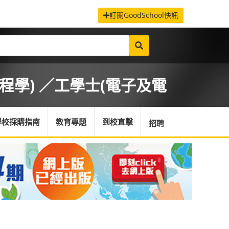
訂閱GoodSchool快訊
程學) ／工學士(電子及電
學校採購指南
教育專題
到校直擊
招聘
首頁
/
課程