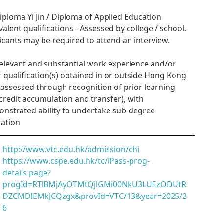
Diploma Yi Jin / Diploma of Applied Education
valent qualifications - Assessed by college / school.
icants may be required to attend an interview.
Relevant and substantial work experience and/or
r qualification(s) obtained in or outside Hong Kong
. assessed through recognition of prior learning
credit accumulation and transfer), with
nstrated ability to undertake sub-degree
ation
http://www.vtc.edu.hk/admission/chi
https://www.cspe.edu.hk/tc/iPass-prog-
details.page?
progId=RTlBMjAyOTMtQjlGMi00NkU3LUEzODUtR
DZCMDlEMkJCQzgx&provId=VTC/13&year=2025/2
6