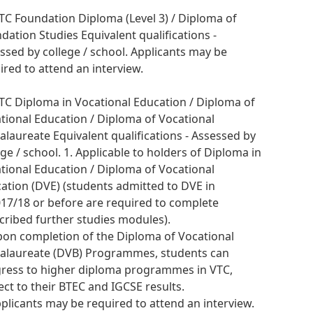
VTC Foundation Diploma (Level 3) / Diploma of
dation Studies Equivalent qualifications -
ssed by college / school. Applicants may be
ired to attend an interview.
VTC Diploma in Vocational Education / Diploma of
tional Education / Diploma of Vocational
alaureate Equivalent qualifications - Assessed by
ege / school. 1. Applicable to holders of Diploma in
tional Education / Diploma of Vocational
ation (DVE) (students admitted to DVE in
17/18 or before are required to complete
cribed further studies modules).
pon completion of the Diploma of Vocational
alaureate (DVB) Programmes, students can
ress to higher diploma programmes in VTC,
ect to their BTEC and IGCSE results.
pplicants may be required to attend an interview.