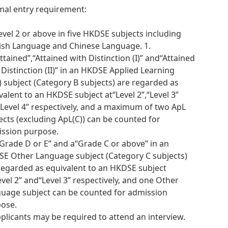
al entry requirement:
Level 2 or above in five HKDSE subjects including
ish Language and Chinese Language. 1.
ttained”,“Attained with Distinction (I)” and“Attained
 Distinction (II)” in an HKDSE Applied Learning
) subject (Category B subjects) are regarded as
valent to an HKDSE subject at“Level 2”,“Level 3”
Level 4” respectively, and a maximum of two ApL
ects (excluding ApL(C)) can be counted for
ssion purpose.
“Grade D or E” and a“Grade C or above” in an
E Other Language subject (Category C subjects)
regarded as equivalent to an HKDSE subject
evel 2” and“Level 3” respectively, and one Other
uage subject can be counted for admission
ose.
pplicants may be required to attend an interview.