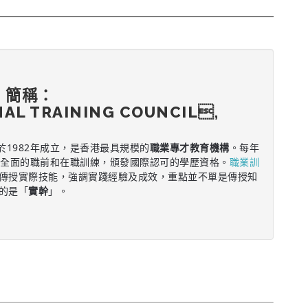
，簡稱：
NAL TRAINING COUNCIL,
於1982年成立，是香港最具規模的
職業專才教育機構
。每年
供全面的職前和在職訓練，頒發國際認可的學歷資格。
職業訓
傳授實際技能，強調實踐經驗及成效，重點並不單是傳授知
的是「
實幹
」。