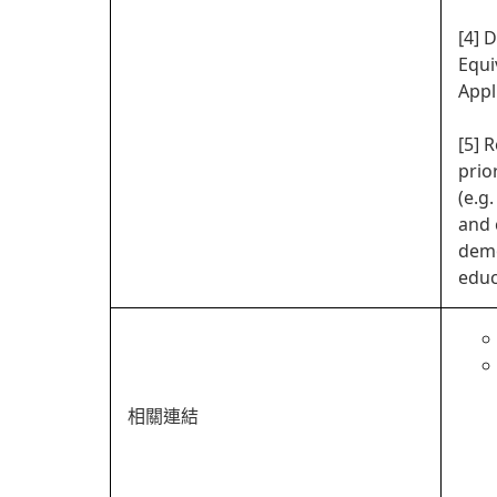
[4] 
Equi
Appl
[5] 
prio
(e.g
and 
demo
educ
相關連結