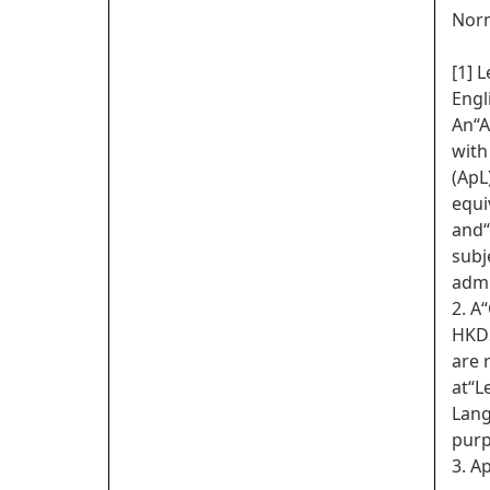
Norm
[1] 
Engl
An“A
with
(ApL
equi
and“
subj
admi
2. A
HKDS
are 
at“L
Lang
purp
3. A