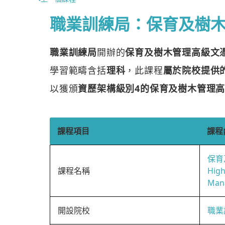
職業訓練局：保育及樹
職業訓練局
開辦的
保育及樹木管理高級文
學習範疇含括
理科
，此課程
屬於院校提供
以獲頒
資歷架構級別4的保育及樹木管理
課程項目
課程
保育
課程名稱
High
Man
開設院校
職業