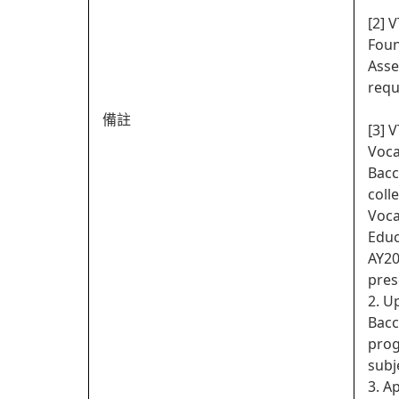
[2] 
Foun
Asse
requ
備註
[3] 
Voca
Bacc
coll
Voca
Educ
AY20
pres
2. U
Bacc
prog
subj
3. A