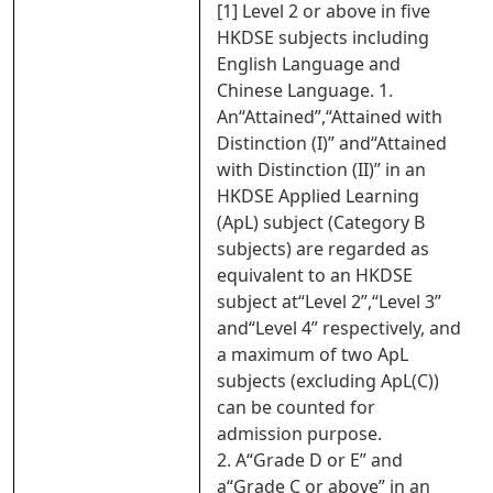
[1] Level 2 or above in five
HKDSE subjects including
English Language and
Chinese Language. 1.
An“Attained”,“Attained with
Distinction (I)” and“Attained
with Distinction (II)” in an
HKDSE Applied Learning
(ApL) subject (Category B
subjects) are regarded as
equivalent to an HKDSE
subject at“Level 2”,“Level 3”
and“Level 4” respectively, and
a maximum of two ApL
subjects (excluding ApL(C))
can be counted for
admission purpose.
2. A“Grade D or E” and
a“Grade C or above” in an