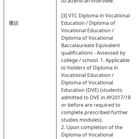
to attend an interview.
[3] VTC Diploma in Vocational
備註
Education / Diploma of
Vocational Education /
Diploma of Vocational
Baccalaureate Equivalent
qualifications - Assessed by
college / school. 1. Applicable
to holders of Diploma in
Vocational Education /
Diploma of Vocational
Education (DVE) (students
admitted to DVE in AY2017/18
or before are required to
complete prescribed further
studies modules).
2. Upon completion of the
Diploma of Vocational