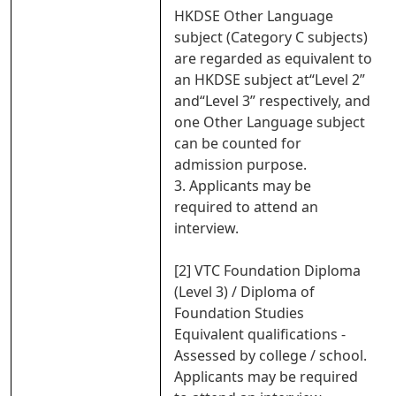
HKDSE Other Language
subject (Category C subjects)
are regarded as equivalent to
an HKDSE subject at“Level 2”
and“Level 3” respectively, and
one Other Language subject
can be counted for
admission purpose.
3. Applicants may be
required to attend an
interview.
[2] VTC Foundation Diploma
(Level 3) / Diploma of
Foundation Studies
Equivalent qualifications -
Assessed by college / school.
Applicants may be required