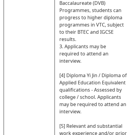
Baccalaureate (DVB)
Programmes, students can
progress to higher diploma
programmes in VTC, subject
to their BTEC and IGCSE
results.
3. Applicants may be
required to attend an
interview.
[4] Diploma Yi Jin / Diploma of
Applied Education Equivalent
qualifications - Assessed by
college / school. Applicants
may be required to attend an
interview.
[5] Relevant and substantial
work experience and/or prior