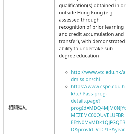
qualification(s) obtained in or
outside Hong Kong (e.g.
assessed through
recognition of prior learning
and credit accumulation and
transfer), with demonstrated
ability to undertake sub-
degree education
http://www.vtc.edu.hk/a
dmission/chi
https://www.cspe.edu.h
k/tc/iPass-prog-
details.page?
相關連結
progId=MDQ4MjM0NjYt
MEZEMC00QUVELUFBR
EEtN0MyMDk1QjFGQTB
D&provId=VTC/13&year