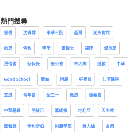
熱門搜尋
惠僑
沈香林
東華三院
基灣
潮州會館
啟思
佛教
明愛
靈糧堂
福建
保良局
浸信會
聖保祿
聖公會
林大輝
道教
中華
Good School
寶血
附屬
好學校
仁濟醫院
宣道
青年會
聖三一
循道
信義會
中華基督
開放日
嘉諾撒
地利亞
天主教
聖若瑟
伊利沙伯
附屬學校
黃大仙
香港