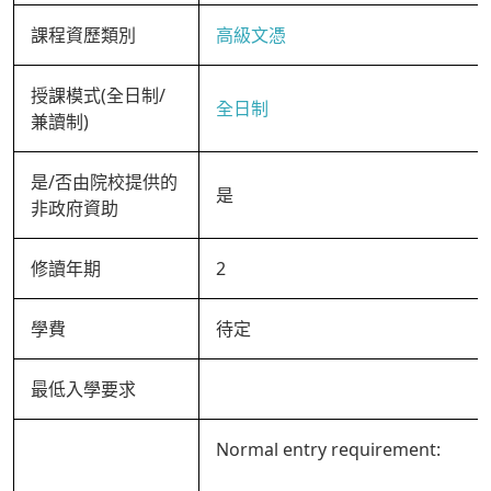
課程資歷類別
高級文憑
授課模式(全日制/
全日制
兼讀制)
是/否由院校提供的
是
非政府資助
修讀年期
2
學費
待定
最低入學要求
Normal entry requirement: