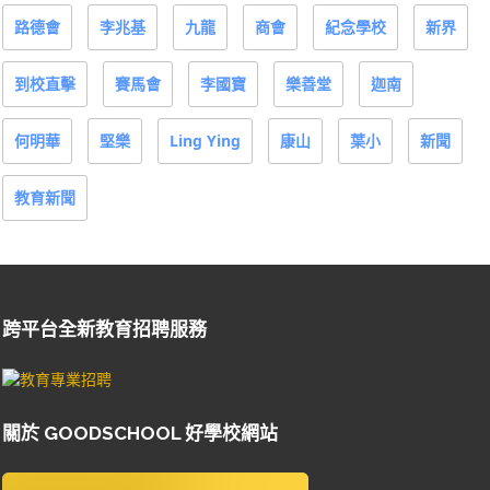
路德會
李兆基
九龍
商會
紀念學校
新界
到校直擊
賽馬會
李國寶
樂善堂
迦南
何明華
堅樂
Ling Ying
康山
葉小
新聞
教育新聞
跨平台全新教育招聘服務
關於 GOODSCHOOL 好學校網站