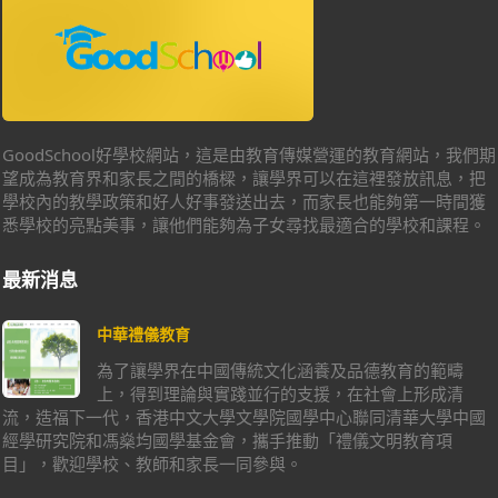
GoodSchool好學校網站，這是由教育傳媒營運的教育網站，我們期
望成為教育界和家長之間的橋樑，讓學界可以在這裡發放訊息，把
學校內的教學政策和好人好事發送出去，而家長也能夠第一時間獲
悉學校的亮點美事，讓他們能夠為子女尋找最適合的學校和課程。
最新消息
中華禮儀教育
為了讓學界在中國傳統文化涵養及品德教育的範疇
上，得到理論與實踐並行的支援，在社會上形成清
流，造福下一代，香港中文大學文學院國學中心聯同清華大學中國
經學研究院和馮燊均國學基金會，攜手推動「禮儀文明教育項
目」，歡迎學校、教師和家長一同參與。