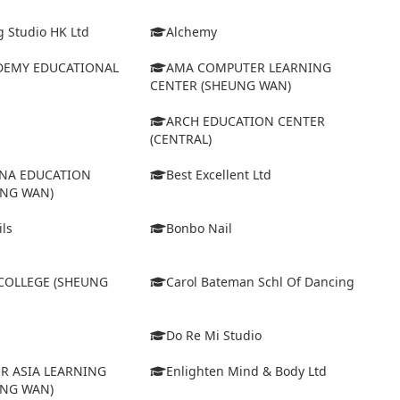
 Studio HK Ltd
Alchemy
DEMY EDUCATIONAL
AMA COMPUTER LEARNING
CENTER (SHEUNG WAN)
ARCH EDUCATION CENTER
(CENTRAL)
INA EDUCATION
Best Excellent Ltd
UNG WAN)
ls
Bonbo Nail
COLLEGE (SHEUNG
Carol Bateman Schl Of Dancing
Do Re Mi Studio
R ASIA LEARNING
Enlighten Mind & Body Ltd
UNG WAN)