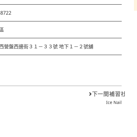
48722
區
西營盤西邊街３１－３３號 地下１－２號舖
下一間補習社
Ice Nail