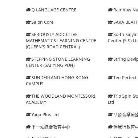
Q LANGUAGE CENTRE
Rainbow Na
Salon Core
SARA BEATT
SERIOUSLY ADDICTIVE
So-In Saiyi
MATHEMATICS LEARNING CENTRE
Center (S S) Lt
(QUEEN'S ROAD CENTRAL)
STEPPING STONE LEARNING
String Dev
CENTER (SAI YING PUN)
SUNDERLAND HONG KONG
Ten Perfect 
CAMPUS
THE WOODLAND MONTESSORI
Trio Spin S
ACADEMY
Ltd
Yoga Plus Ltd
サ發音樂療
下一站綜合教育中心
伴我行教育