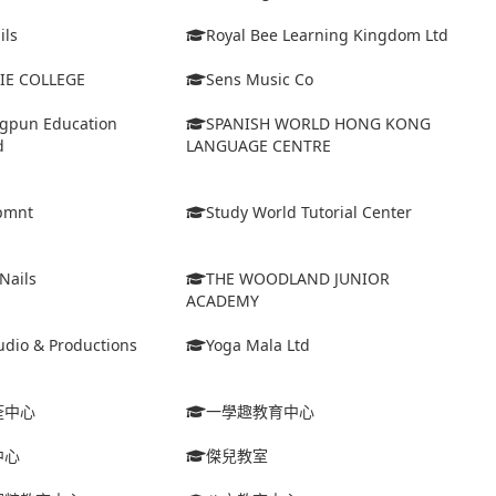
ils
Royal Bee Learning Kingdom Ltd
IE COLLEGE
Sens Music Co
ngpun Education
SPANISH WORLD HONG KONG
d
LANGUAGE CENTRE
lpmnt
Study World Tutorial Center
Nails
THE WOODLAND JUNIOR
ACADEMY
tudio & Productions
Yoga Mala Ltd
痊中心
一學趣教育中心
中心
傑兒教室