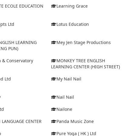
TE ECOLE EDUCATION
Learning Grace
pts Ltd
Lotus Education
GLISH LEARNING
Mey Jen Stage Productions
ING PUN)
in & Conservatory
MONKEY TREE ENGLISH
LEARNING CENTER (HIGH STREET)
d Ltd
My Nail Nail
y
Nail Nail
td
Nailone
IM LANGUAGE CENTER
Panda Music Zone
o
Pure Yoga ( HK ) Ltd