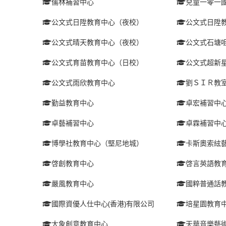
儒林補習中心
兒童一零一
公文式日陞教育中心（夜校）
公文式日陞
公文式晴天教育中心（夜校）
公文式石塘
公文式育苗教育中心（日校）
公文式超新
公文式雨欣教育中心
劉ＳＩＲ教
勤益教育中心
卓宏補習中
卓藝補習中心
卓霖補習中
博學社教育中心（堅尼地城）
卡斯奧索絃
啓創教育中心
啓言英語教
嚴風教育中心
國粹普通話
國際資優人仕中心(香港)有限公司
培星園教育
大象創意教育中心
天華音樂藝