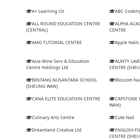
A+ Learning Ctr
ABC Cooking
ALL ROUND EDUCATION CENTRE
ALPHA ACA
(CENTRAL)
CENTRE
AMG TUTORIAL CENTRE
Apple Nails
Asia Wine Serv & Education
AUNTY LAV
Centre Holdings Ltd
CENTRE (SHE
BINTANG NUSANTARA SCHOOL
Blossom Nai
(SHEUNG WAN)
CANA ELITE EDUCATION CENTRE
CAPSTONE 
WAN)
Culinary Arts Centre
Cute Nail
Dreamland Creative Ltd
ENGLISH FO
CENTRE (SHE