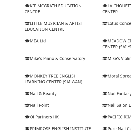
KIP MCGRATH EDUCATION
LA CHOUET
CENTRE
CENTER
LITTLE MUSICIAN & ARTIST
Lotus Conce
EDUCATION CENTRE
MEA Ltd
MEADOW EN
CENTER (SAI Y
Mike's Piano & Conservatory
Mike's Viol
MONKEY TREE ENGLISH
Moral Sprea
LEARNING CENTER (SAI WAN)
Nail & Beauty
Nail Fantas
Nail Point
Nail Salon L
Oi Partners HK
PACIFIC R
PRIMROSE ENGLISH INSTITUTE
Pure Nail C