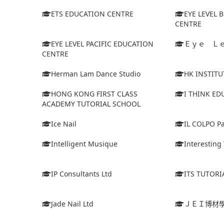
ETS EDUCATION CENTRE
EYE LEVEL 
CENTRE
EYE LEVEL PACIFIC EDUCATION
Ｅｙｅ Ｌ
CENTRE
Herman Lam Dance Studio
HK INSTIT
HONG KONG FIRST CLASS
I THINK E
ACADEMY TUTORIAL SCHOOL
Ice Nail
IL COLPO Pac
Intelligent Musique
Interesting 
IP Consultants Ltd
ITS TUTORI
Jade Nail Ltd
ＪＥＩ博材