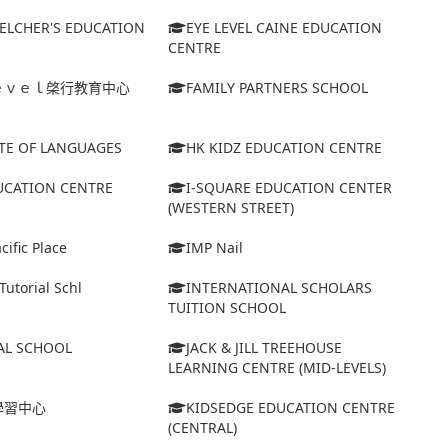
BELCHER'S EDUCATION
EYE LEVEL CAINE EDUCATION
CENTRE
ｅｖｅｌ棨行教育中心
FAMILY PARTNERS SCHOOL
UTE OF LANGUAGES
HK KIDZ EDUCATION CENTRE
DUCATION CENTRE
I-SQUARE EDUCATION CENTER
(WESTERN STREET)
ific Place
IMP Nail
Tutorial Schl
INTERNATIONAL SCHOLARS
TUITION SCHOOL
AL SCHOOL
JACK & JILL TREEHOUSE
LEARNING CENTRE (MID-LEVELS)
學習中心
KIDSEDGE EDUCATION CENTRE
(CENTRAL)