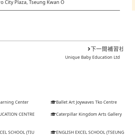
o City Plaza, Tseung Kwan O
下一間補習社
Unique Baby Education Ltd
arning Center
Ballet Art Joywaves Tko Centre
UCATION CENTRE
Caterpillar Kingdom Arts Gallery
CEL SCHOOL (TIU
ENGLISH EXCEL SCHOOL (TSEUNG