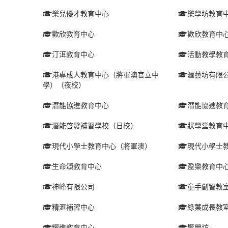
樂兒優才教育中心
樂學坊教育
歡欣教育中心
歡欣教育中
汀洱教育中心
活動教學教
港專成人教育中心（將軍澳官立中
滙藝坊有限
學）（夜校）
潛能協進教育中心
潛能協進教
潛能啓發補習學校（日校）
狀學堂教育
現代小學士教育中心（將軍澳）
現代小學士
生命頌教育中心
盈樂教育中
神峰有限公司
童手創智教
精滙補習中心
綠葉成長教
耀進教育中心
聚學坊