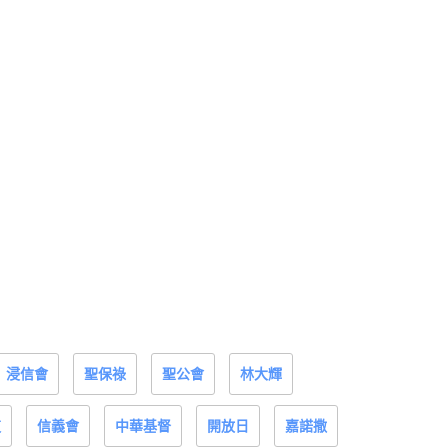
浸信會
聖保祿
聖公會
林大輝
道
信義會
中華基督
開放日
嘉諾撒