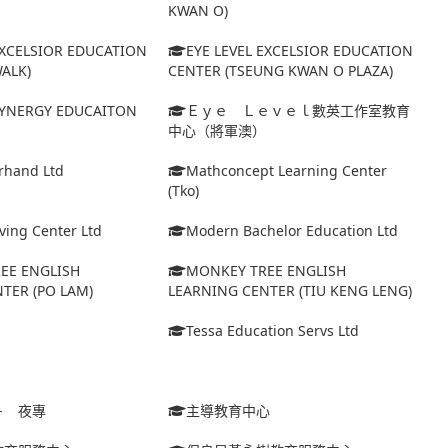
KWAN O)
EXCELSIOR EDUCATION
EYE LEVEL EXCELSIOR EDUCATION
ALK)
CENTER (TSEUNG KWAN O PLAZA)
 SYNERGY EDUCAITON
Ｅｙｅ Ｌｅｖｅｌ數英工作室教育
中心（將軍澳）
erhand Ltd
Mathconcept Learning Center
(Tko)
ing Center Ltd
Modern Bachelor Education Ltd
EE ENGLISH
MONKEY TREE ENGLISH
TER (PO LAM)
LEARNING CENTER (TIU KENG LENG)
Tessa Education Servs Ltd
－ 夜專
主導教育中心