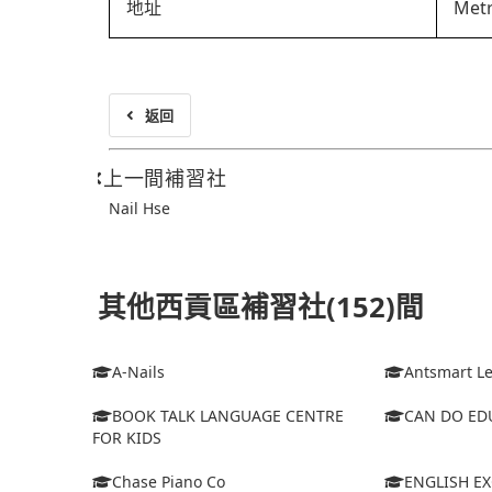
地址
Metr
返回
上一間補習社
Nail Hse
其他西貢區補習社(152)間
A-Nails
Antsmart Le
BOOK TALK LANGUAGE CENTRE
CAN DO ED
FOR KIDS
Chase Piano Co
ENGLISH EX