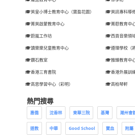
英皇小博士教育中心（寶盈花園）
英訊專科導
菁英啟蒙教育中心
菁藯教育中
蔚嵐工作坊
西貢音樂領
讀樂樂兒童教育中心
遵理學校（
鑽石教室
雅臻教育中
香港三育書院
香港外展訓
高思學習中心（彩明）
高柏琴軒
熱門搜尋
惠僑
沈香林
東華三院
基灣
潮州會
道教
中華
Good School
寶血
附屬