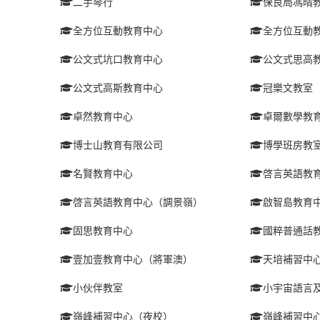
二手琴行
保良局馮晴
全方位互動教育中心
全方位互動
公文式坑口教育中心
公文式思高
公文式高斯教育中心
冠樂文教室
卓然教育中心
卓爾數學教
博士山教育有限公司
博學班房教
名賢教育中心
啓言英語教
啓言英語教育中心（調景嶺）
啟智島教育
固思教育中心
國粹普通話
壹加壹教育中心（將軍澳）
天培補習中
小伙伴教室
小宇宙語言及
嶺峰補習中心（夜校）
嶺峰補習中