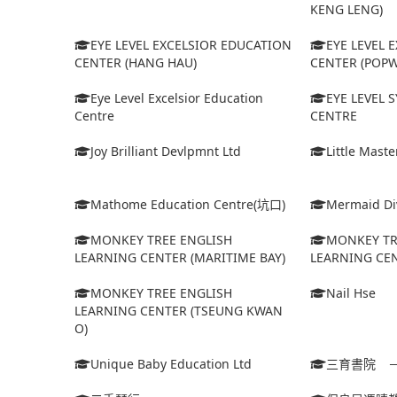
KENG LENG)
EYE LEVEL EXCELSIOR EDUCATION
EYE LEVEL 
CENTER (HANG HAU)
CENTER (POPW
Eye Level Excelsior Education
EYE LEVEL
Centre
CENTRE
Joy Brilliant Devlpmnt Ltd
Little Mast
Mathome Education Centre(坑口)
Mermaid Div
MONKEY TREE ENGLISH
MONKEY TR
LEARNING CENTER (MARITIME BAY)
LEARNING CEN
MONKEY TREE ENGLISH
Nail Hse
LEARNING CENTER (TSEUNG KWAN
O)
Unique Baby Education Ltd
三育書院 