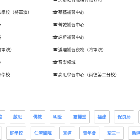
修學校（將軍澳）
莘藝補習中心
心
菁誠補習中心
域
詠斯補習中心
將軍澳）
遵理補習夜校（將軍澳）
心
音樂領域
練學校
高思學習中心（尚德第二分校）
館
啟思
佛教
明愛
靈糧堂
福建
保良局
好學校
仁濟醫院
宣道
青年會
聖三一
循