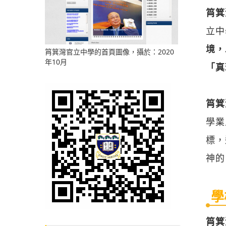
筲箕灣
立中
境，
筲箕灣官立中學的首頁圖像，攝於：2020
年10月
「真
筲箕
學業
標，
神的
學
筲箕