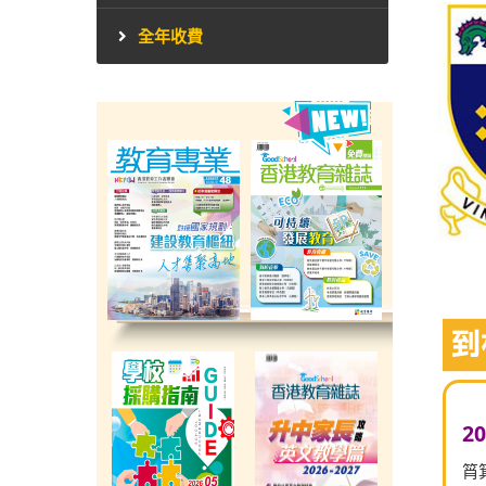
全年收費
2
筲