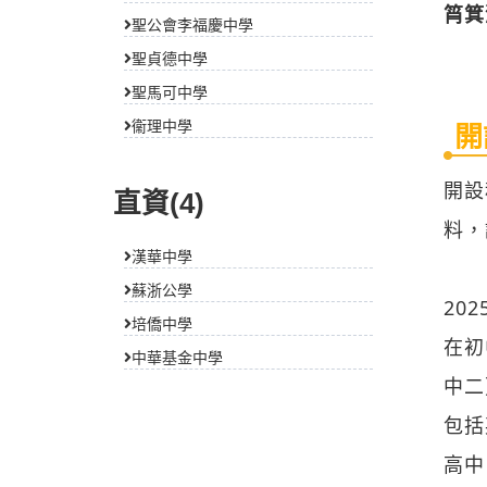
筲箕
聖公會李福慶中學
聖貞德中學
聖馬可中學
衞理中學
開
開設
直資(4)
料，
漢華中學
蘇浙公學
20
培僑中學
在初
中華基金中學
中二
包括
高中