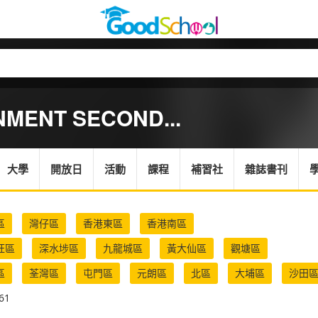
MENT SECOND...
大學
開放日
活動
課程
補習社
雜誌書刊
區
灣仔區
香港東區
香港南區
旺區
深水埗區
九龍城區
黃大仙區
觀塘區
區
荃灣區
屯門區
元朗區
北區
大埔區
沙田
61