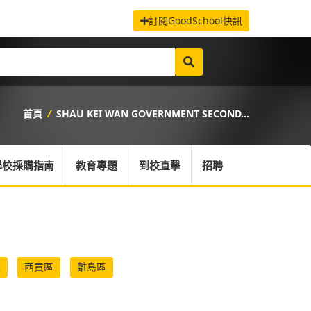
訂閱GoodSchool快訊
首頁
/
SHAU KEI WAN GOVERNMENT SECOND...
學校採購指南
教育專題
到校直擊
招聘
區
西貢區
離島區