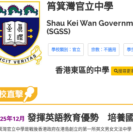
筲箕灣官立中學
Shau Kei Wan Governm
(SGSS)
學校類別：官立
宗教：不適用
學
香港東區
的中學
搜尋更
發揮英語教育優勢 培養
025年12月
箕灣官立中學是戰後香港政府在港島創立的第一所英文男女文法中學