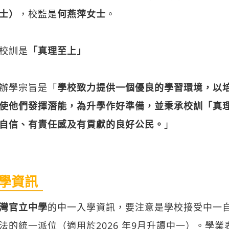
士）
，校監是
何燕萍女士
。
校訓是
「真理至上」
辦學宗旨是「
學校致力提供一個優良的學習環境，以
使他們發揮潛能，為升學作好準備，並秉承校訓「真
自信、有責任感及有貢獻的良好公民。
」
學資訊
灣官立中學
的中一入學資訊，要注意是學校接受中一
法的統一派位（適用於2026 年9月升讀中一）。學業