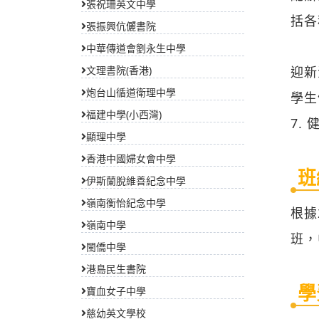
張祝珊英文中學
括各
張振興伉儷書院
中華傳道會劉永生中學
文理書院(香港)
迎新
炮台山循道衛理中學
學生
福建中學(小西灣)
7.
顯理中學
香港中國婦女會中學
班
伊斯蘭脫維善紀念中學
嶺南衡怡紀念中學
根據
嶺南中學
班，
閩僑中學
港島民生書院
學
寶血女子中學
慈幼英文學校