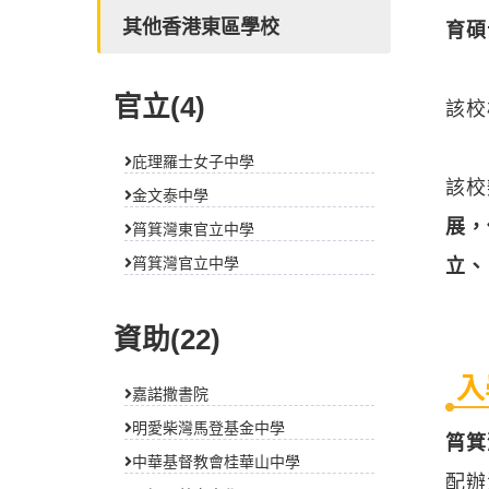
其他香港東區學校
育碩
官立(4)
該校
庇理羅士女子中學
該校
金文泰中學
展，
筲箕灣東官立中學
筲箕灣官立中學
立、
資助(22)
入
嘉諾撒書院
明愛柴灣馬登基金中學
筲箕
中華基督教會桂華山中學
配辦