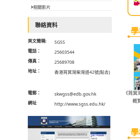
相關影片
聯絡資料
學
英文簡稱:
SGSS
電話：
25603544
傳真：
25689708
地址：
香港筲箕灣柴灣道42號
(點去)
電郵：
《筲箕
skwgss@edb.gov.hk
概覽
網址
http://www.sgss.edu.hk/
學