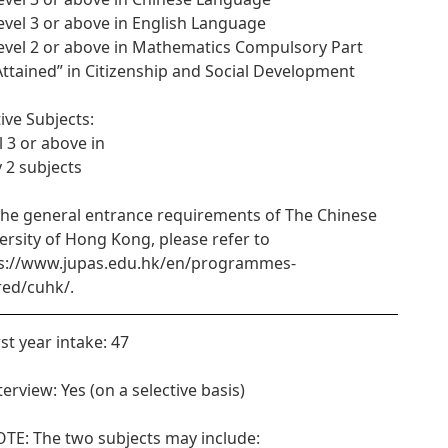
Level 3 or above in English Language
Level 2 or above in Mathematics Compulsory Part
“Attained” in Citizenship and Social Development
tive Subjects:
l 3 or above in
y 2 subjects
the general entrance requirements of The Chinese
ersity of Hong Kong, please refer to
s://www.jupas.edu.hk/en/programmes-
red/cuhk/.
rst year intake: 47
terview: Yes (on a selective basis)
OTE: The two subjects may include: