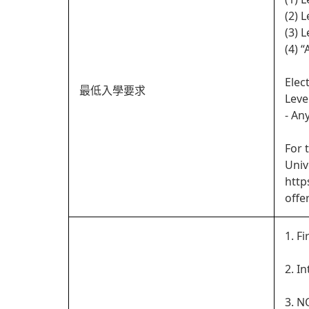
(2) 
(3) 
(4) 
Elec
最低入學要求
Leve
- An
For 
Univ
http
offe
1. Fi
2. In
3. N