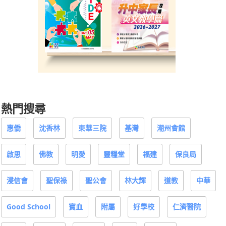
熱門搜尋
惠僑
沈香林
東華三院
基灣
潮州會館
啟思
佛教
明愛
靈糧堂
福建
保良局
浸信會
聖保祿
聖公會
林大輝
道教
中華
Good School
寶血
附屬
好學校
仁濟醫院