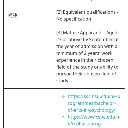
[2] Equivalent qualifications -
備註
No specification
[3] Mature Applicants - Aged
23 or above by September of
the year of admission with a
minimum of 2 years’ work
experience in their chosen
field of the study or ability to
pursue their chosen field of
study
https://ssc.hsu.edu.hk/p
rogrammes/bachelor-
of-arts-in-psychology/
https://www.cspe.edu.h
k/tc/iPass-prog-