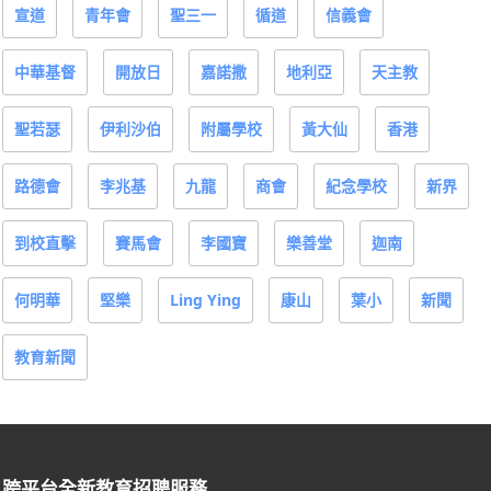
宣道
青年會
聖三一
循道
信義會
中華基督
開放日
嘉諾撒
地利亞
天主教
聖若瑟
伊利沙伯
附屬學校
黃大仙
香港
路德會
李兆基
九龍
商會
紀念學校
新界
到校直擊
賽馬會
李國寶
樂善堂
迦南
何明華
堅樂
Ling Ying
康山
葉小
新聞
教育新聞
跨平台全新教育招聘服務