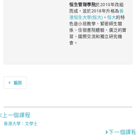
恒生管理學院
於2010年改組
而成，並於2018年升格為
香
港恒生大學(恒大)
。
恒大
的特
色是小班教學、緊密師生關
係、住宿書院體驗、廣泛的實
習、國際交流和獨立研究機
會。
返回
上一個課程
香港大學：文學士
下一個課