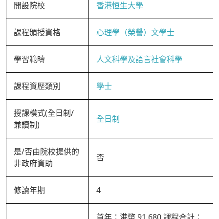
開設院校
香港恒生大學
課程頒授資格
心理學（榮譽）文學士
學習範疇
人文科學及語言社會科學
課程資歷類別
學士
授課模式(全日制/
全日制
兼讀制)
是/否由院校提供的
否
非政府資助
修讀年期
4
首年：港幣 91,680 課程合計：