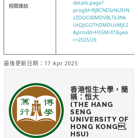
details.page?
相關連結
progId=RjBCNDIzNUEtN
zZDOC00MDVBLTk3Nk
UtQjlGOThDMDUzMjE2
&provId=HSSM/01&yea
r=2025/26
最後更新日期：17 Apr 2025
香港恒生大學，簡
稱：恒大
(THE HANG
SENG
UNIVERSITY OF
HONG KONG,
HSU)