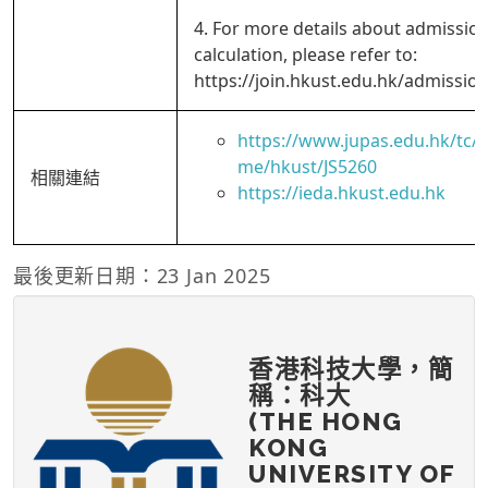
4. For more details about admissio
calculation, please refer to:
https://join.hkust.edu.hk/admission
https://www.jupas.edu.hk/tc
me/hkust/JS5260
相關連結
https://ieda.hkust.edu.hk
最後更新日期：23 Jan 2025
香港科技大學，簡
稱：科大
(THE HONG
KONG
UNIVERSITY OF