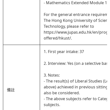
- Mathematics Extended Module 1 o
For the general entrance requireme
The Hong Kong University of Scien
Technology, please refer to
https://www.jupas.edu.hk/en/pro
offered/hkust/.
1. First year intake: 37
2. Interview: Yes (on a selective basi
3. Notes:
- The result(s) of Liberal Studies (Le
above) achieved in previous sitting(s
備註
also be considered.
- The above subjects refer to Categ
subjects.