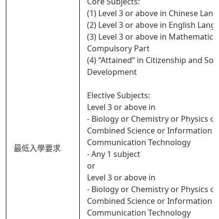
Core Subjects:
(1) Level 3 or above in Chinese Lan
(2) Level 3 or above in English Lan
(3) Level 3 or above in Mathematics
Compulsory Part
(4) “Attained” in Citizenship and Soci
Development
Elective Subjects:
Level 3 or above in
- Biology or Chemistry or Physics or
Combined Science or Information 
Communication Technology
最低入學要求
- Any 1 subject
or
Level 3 or above in
- Biology or Chemistry or Physics or
Combined Science or Information 
Communication Technology