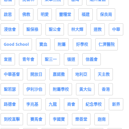
啟思
佛教
明愛
靈糧堂
福建
保良局
浸信會
聖保祿
聖公會
林大輝
道教
中華
Good School
寶血
附屬
好學校
仁濟醫院
宣道
青年會
聖三一
循道
信義會
中華基督
開放日
嘉諾撒
地利亞
天主教
聖若瑟
伊利沙伯
附屬學校
黃大仙
香港
路德會
李兆基
九龍
商會
紀念學校
新界
到校直擊
賽馬會
李國寶
樂善堂
迦南