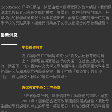
GoodSchool好學校網站，這是由教育傳媒營運的教育網站，我們期
望成為教育界和家長之間的橋樑，讓學界可以在這裡發放訊息，把
學校內的教學政策和好人好事發送出去，而家長也能夠第一時間獲
悉學校的亮點美事，讓他們能夠為子女尋找最適合的學校和課程。
最新消息
中華禮儀教育
為了讓學界在中國傳統文化涵養及品德教育的範疇
上，得到理論與實踐並行的支援，在社會上形成清
流，造福下一代，香港中文大學文學院國學中心聯同清華大學中國
經學研究院和馮燊均國學基金會，攜手推動「禮儀文明教育項
目」，歡迎學校、教師和家長一同參與。
惠僑英文中學：世界學堂
「世界學堂計劃」是惠僑課外活動計劃的重點，早於
2001年，惠僑配合教育改革建議開展該計劃，冀盼學
生超越學科課程和考試的局限，擴闊眼界，體驗與別不同的學習經
歷。