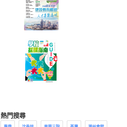
熱門搜尋
惠僑
沈香林
東華三院
基灣
潮州會館