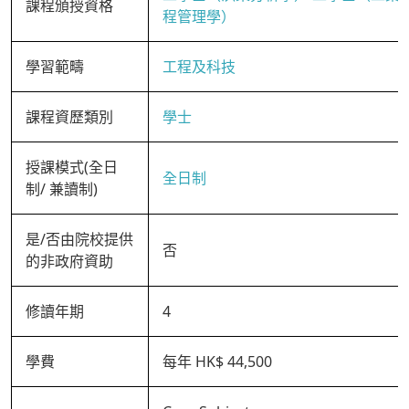
課程頒授資格
程管理學）
學習範疇
工程及科技
課程資歷類別
學士
授課模式(全日
全日制
制/ 兼讀制)
是/否由院校提供
否
的非政府資助
修讀年期
4
學費
每年 HK$ 44,500