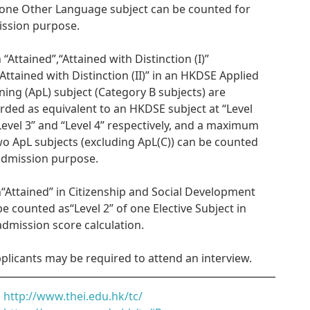
one Other Language subject can be counted for
ssion purpose.
n “Attained”,“Attained with Distinction (I)”
Attained with Distinction (II)” in an HKDSE Applied
ning (ApL) subject (Category B subjects) are
rded as equivalent to an HKDSE subject at “Level
“Level 3” and “Level 4” respectively, and a maximum
wo ApL subjects (excluding ApL(C)) can be counted
admission purpose.
n“Attained” in Citizenship and Social Development
 be counted as“Level 2” of one Elective Subject in
admission score calculation.
pplicants may be required to attend an interview.
http://www.thei.edu.hk/tc/