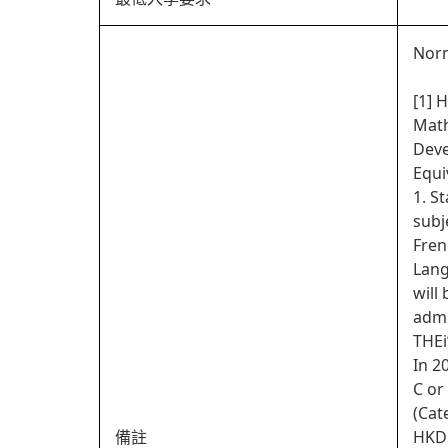
Norm
[1] 
Math
Deve
Equi
1. S
subj
Fren
Lang
will
admi
THEi
In 2
C or
(Cat
備註
HKDS