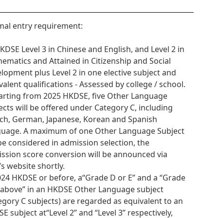
al entry requirement:
HKDSE Level 3 in Chinese and English, and Level 2 in
ematics and Attained in Citizenship and Social
lopment plus Level 2 in one elective subject and
valent qualifications - Assessed by college / school.
tarting from 2025 HKDSE, five Other Language
ects will be offered under Category C, including
ch, German, Japanese, Korean and Spanish
uage. A maximum of one Other Language Subject
 be considered in admission selection, the
ssion score conversion will be announced via
’s website shortly.
024 HKDSE or before, a“Grade D or E” and a “Grade
 above” in an HKDSE Other Language subject
egory C subjects) are regarded as equivalent to an
E subject at“Level 2” and “Level 3” respectively,