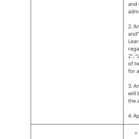
and 
admi
2. A
and“
Lear
rega
2”, 
of t
for 
3. A
will
the 
4. A