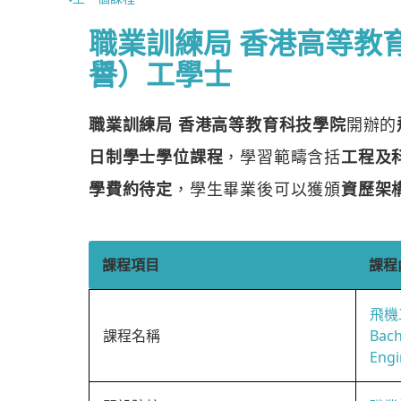
職業訓練局 香港高等教
譽）工學士
職業訓練局 香港高等教育科技學院
開辦的
日制學士學位課程
，學習範疇含括
工程及
學費約待定
，學生畢業後可以獲頒
資歷架
課程項目
課程
飛機
課程名稱
Bach
Engi