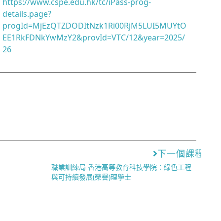
https://www.cspe.edu.hk/tc/iPass-prog-
details.page?
progId=MjEzQTZDODItNzk1Ri00RjM5LUI5MUYtO
EE1RkFDNkYwMzY2&provId=VTC/12&year=2025/
26
下一個課程
職業訓練局 香港高等教育科技學院：綠色工程
與可持續發展(榮譽)理學士