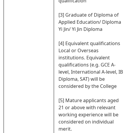
qualification
[3] Graduate of Diploma of
Applied Education/ Diploma
Yi Jin/ Yi Jin Diploma
[4] Equivalent qualifications
Local or Overseas
institutions. Equivalent
qualifications (e.g. GCE A-
level, International A-level, IB
Diploma, SAT) will be
considered by the College
[5] Mature applicants aged
21 or above with relevant
working experience will be
considered on individual
merit.