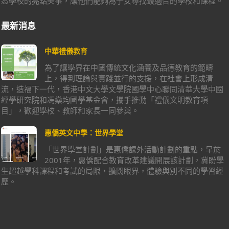
悉學校的亮點美事，讓他們能夠為子女尋找最適合的學校和課程。
最新消息
中華禮儀教育
為了讓學界在中國傳統文化涵養及品德教育的範疇
上，得到理論與實踐並行的支援，在社會上形成清
流，造福下一代，香港中文大學文學院國學中心聯同清華大學中國
經學研究院和馮燊均國學基金會，攜手推動「禮儀文明教育項
目」，歡迎學校、教師和家長一同參與。
惠僑英文中學：世界學堂
「世界學堂計劃」是惠僑課外活動計劃的重點，早於
2001年，惠僑配合教育改革建議開展該計劃，冀盼學
生超越學科課程和考試的局限，擴闊眼界，體驗與別不同的學習經
歷。