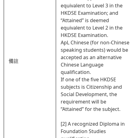
equivalent to Level 3 in the
HKDSE Examination; and
“Attained” is deemed
equivalent to Level 2 in the
HKDSE Examination.
ApL Chinese (for non-Chinese
speaking students) would be
accepted as an alternative
備註
Chinese Language
qualification.
If one of the five HKDSE
subjects is Citizenship and
Social Development, the
requirement will be
“Attained” for the subject.
[2] A recognized Diploma in
Foundation Studies