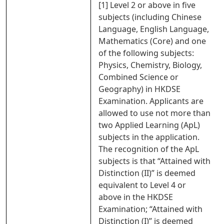
[1] Level 2 or above in five
subjects (including Chinese
Language, English Language,
Mathematics (Core) and one
of the following subjects:
Physics, Chemistry, Biology,
Combined Science or
Geography) in HKDSE
Examination. Applicants are
allowed to use not more than
two Applied Learning (ApL)
subjects in the application.
The recognition of the ApL
subjects is that “Attained with
Distinction (II)” is deemed
equivalent to Level 4 or
above in the HKDSE
Examination; “Attained with
Distinction (I)” is deemed