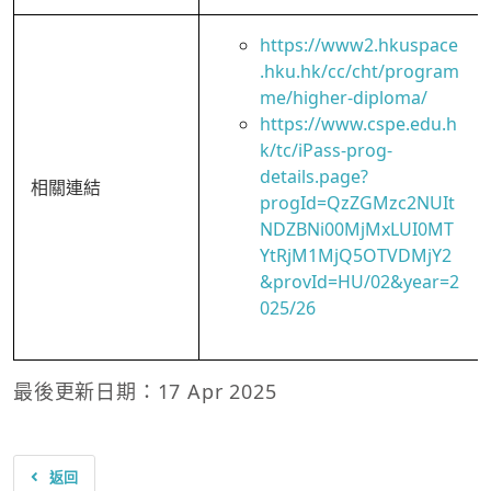
https://www2.hkuspace
.hku.hk/cc/cht/program
me/higher-diploma/
https://www.cspe.edu.h
k/tc/iPass-prog-
details.page?
相關連結
progId=QzZGMzc2NUIt
NDZBNi00MjMxLUI0MT
YtRjM1MjQ5OTVDMjY2
&provId=HU/02&year=2
025/26
最後更新日期：17 Apr 2025
返回