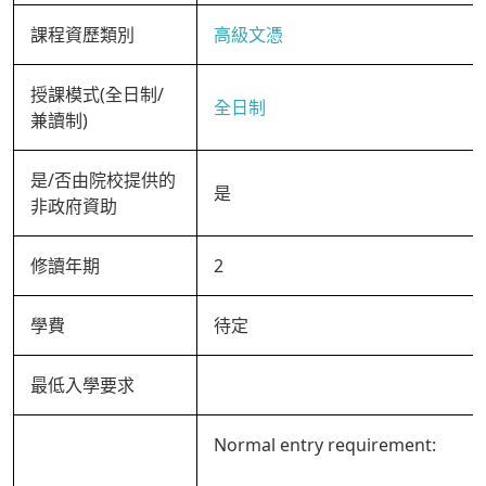
課程資歷類別
高級文憑
授課模式(全日制/
全日制
兼讀制)
是/否由院校提供的
是
非政府資助
修讀年期
2
學費
待定
最低入學要求
Normal entry requirement: