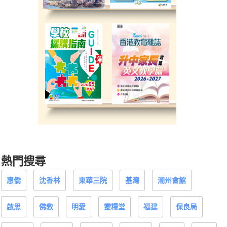
熱門搜尋
惠僑
沈香林
東華三院
基灣
潮州會館
啟思
佛教
明愛
靈糧堂
福建
保良局