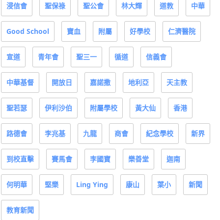
浸信會
聖保祿
聖公會
林大輝
道教
中華
Good School
寶血
附屬
好學校
仁濟醫院
宣道
青年會
聖三一
循道
信義會
中華基督
開放日
嘉諾撒
地利亞
天主教
聖若瑟
伊利沙伯
附屬學校
黃大仙
香港
路德會
李兆基
九龍
商會
紀念學校
新界
到校直擊
賽馬會
李國寶
樂善堂
迦南
何明華
堅樂
Ling Ying
康山
葉小
新聞
教育新聞