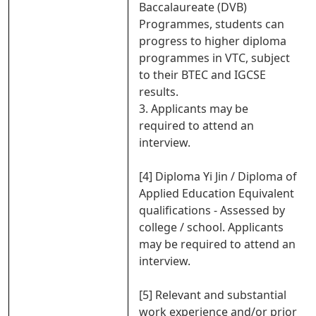
Baccalaureate (DVB)
Programmes, students can
progress to higher diploma
programmes in VTC, subject
to their BTEC and IGCSE
results.
3. Applicants may be
required to attend an
interview.
[4] Diploma Yi Jin / Diploma of
Applied Education Equivalent
qualifications - Assessed by
college / school. Applicants
may be required to attend an
interview.
[5] Relevant and substantial
work experience and/or prior