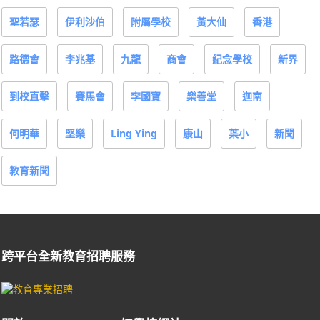
聖若瑟
伊利沙伯
附屬學校
黃大仙
香港
路德會
李兆基
九龍
商會
紀念學校
新界
到校直擊
賽馬會
李國寶
樂善堂
迦南
何明華
堅樂
Ling Ying
康山
葉小
新聞
教育新聞
跨平台全新教育招聘服務