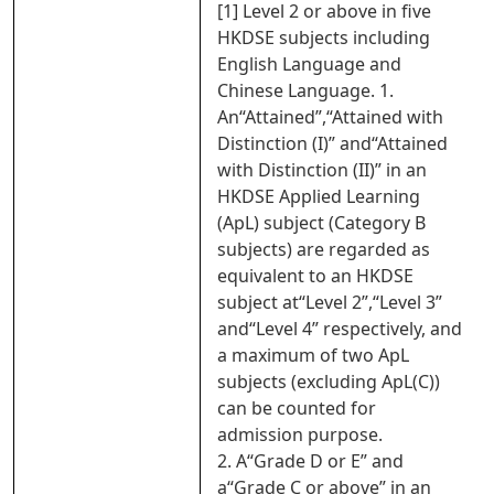
[1] Level 2 or above in five
HKDSE subjects including
English Language and
Chinese Language. 1.
An“Attained”,“Attained with
Distinction (I)” and“Attained
with Distinction (II)” in an
HKDSE Applied Learning
(ApL) subject (Category B
subjects) are regarded as
equivalent to an HKDSE
subject at“Level 2”,“Level 3”
and“Level 4” respectively, and
a maximum of two ApL
subjects (excluding ApL(C))
can be counted for
admission purpose.
2. A“Grade D or E” and
a“Grade C or above” in an