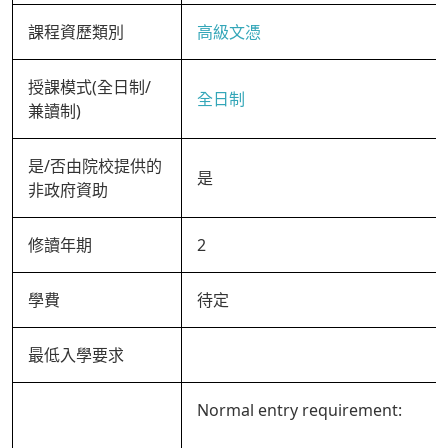
課程資歷類別
高級文憑
授課模式(全日制/
全日制
兼讀制)
是/否由院校提供的
是
非政府資助
修讀年期
2
學費
待定
最低入學要求
Normal entry requirement: