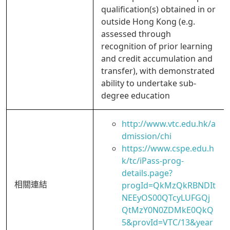
qualification(s) obtained in or
outside Hong Kong (e.g.
assessed through
recognition of prior learning
and credit accumulation and
transfer), with demonstrated
ability to undertake sub-
degree education
http://www.vtc.edu.hk/a
dmission/chi
https://www.cspe.edu.h
k/tc/iPass-prog-
details.page?
相關連結
progId=QkMzQkRBNDIt
NEEyOS00QTcyLUFGQj
QtMzY0N0ZDMkE0QkQ
5&provId=VTC/13&year