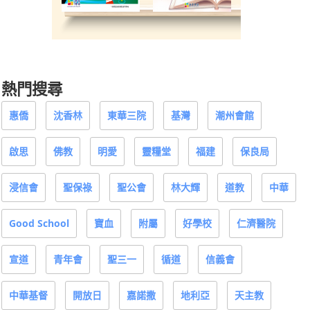
熱門搜尋
惠僑
沈香林
東華三院
基灣
潮州會館
啟思
佛教
明愛
靈糧堂
福建
保良局
浸信會
聖保祿
聖公會
林大輝
道教
中華
Good School
寶血
附屬
好學校
仁濟醫院
宣道
青年會
聖三一
循道
信義會
中華基督
開放日
嘉諾撒
地利亞
天主教