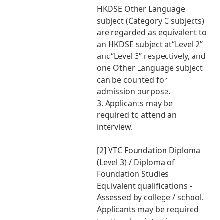
HKDSE Other Language
subject (Category C subjects)
are regarded as equivalent to
an HKDSE subject at“Level 2”
and“Level 3” respectively, and
one Other Language subject
can be counted for
admission purpose.
3. Applicants may be
required to attend an
interview.
[2] VTC Foundation Diploma
(Level 3) / Diploma of
Foundation Studies
Equivalent qualifications -
Assessed by college / school.
Applicants may be required