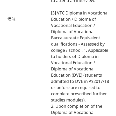
to attend an interview.
[3] VTC Diploma in Vocational
備註
Education / Diploma of
Vocational Education /
Diploma of Vocational
Baccalaureate Equivalent
qualifications - Assessed by
college / school. 1. Applicable
to holders of Diploma in
Vocational Education /
Diploma of Vocational
Education (DVE) (students
admitted to DVE in AY2017/18
or before are required to
complete prescribed further
studies modules).
2. Upon completion of the
Diploma of Vocational