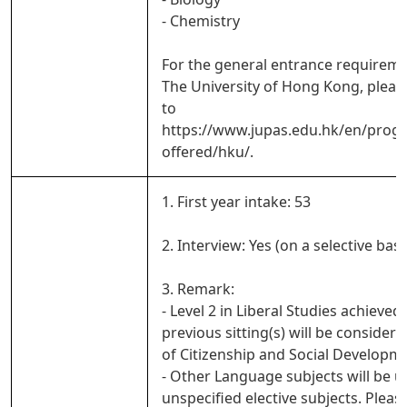
- Chemistry
For the general entrance requireme
The University of Hong Kong, pleas
to
https://www.jupas.edu.hk/en/pro
offered/hku/.
1. First year intake: 53
2. Interview: Yes (on a selective basi
3. Remark:
- Level 2 in Liberal Studies achieved 
previous sitting(s) will be considered
of Citizenship and Social Developm
- Other Language subjects will be u
unspecified elective subjects. Pleas