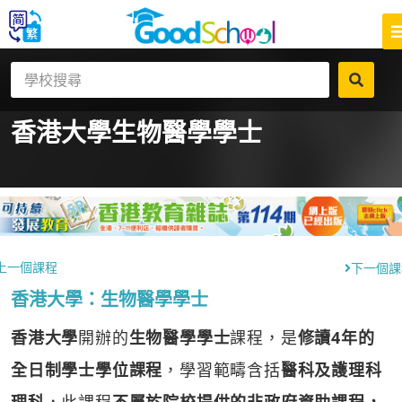
香港大學
生物醫學學士
上一個課程
下一個課
香港大學：生物醫學學士
香港大學
開辦的
生物醫學學士
課程，是
修讀4年的
全日制學士學位課程
，學習範疇含括
醫科及護理科