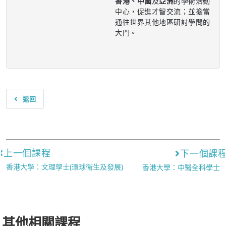
香港、中國
及
亞洲
的學術活動
中心，促進才智交流；並擔當
通往世界其他地區研討學問的
大門。
返回
上一個課程
下一個課
香港大學：文理學士(環球衞生及發展)
香港大學：中醫全科學士
其他相關課程