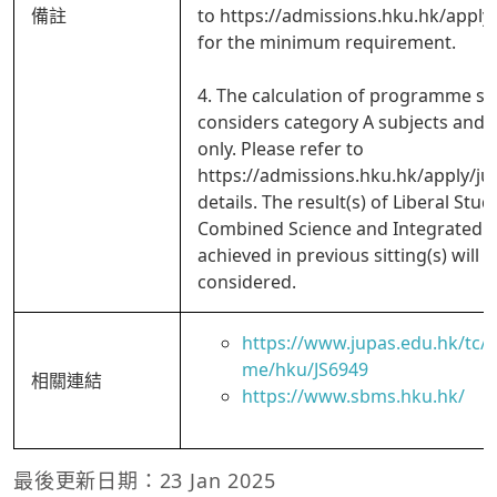
備註
to https://admissions.hku.hk/apply
for the minimum requirement.
4. The calculation of programme sc
considers category A subjects and
only. Please refer to
https://admissions.hku.hk/apply/ju
details. The result(s) of Liberal Stud
Combined Science and Integrated S
achieved in previous sitting(s) will a
considered.
https://www.jupas.edu.hk/tc
me/hku/JS6949
相關連結
https://www.sbms.hku.hk/
最後更新日期：23 Jan 2025