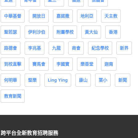
中華基督
開放日
嘉諾撒
地利亞
天主教
聖若瑟
伊利沙伯
附屬學校
黃大仙
香港
路德會
李兆基
九龍
商會
紀念學校
新界
到校直擊
賽馬會
李國寶
樂善堂
迦南
何明華
堅樂
Ling Ying
康山
葉小
新聞
教育新聞
跨平台全新教育招聘服務