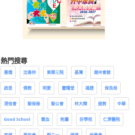
熱門搜尋
惠僑
沈香林
東華三院
基灣
潮州會館
啟思
佛教
明愛
靈糧堂
福建
保良局
浸信會
聖保祿
聖公會
林大輝
道教
中華
Good School
寶血
附屬
好學校
仁濟醫院
宣道
青年會
聖三一
循道
信義會