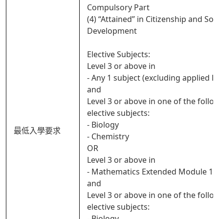
Compulsory Part
(4) “Attained” in Citizenship and Soci
Development
Elective Subjects:
Level 3 or above in
- Any 1 subject (excluding applied l
and
Level 3 or above in one of the follo
elective subjects:
- Biology
最低入學要求
- Chemistry
OR
Level 3 or above in
- Mathematics Extended Module 1 o
and
Level 3 or above in one of the follo
elective subjects:
- Biology