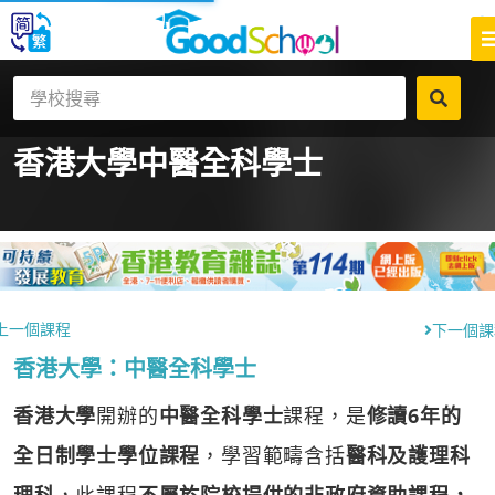
香港大學
中醫全科學士
上一個課程
下一個課
香港大學：中醫全科學士
香港大學
開辦的
中醫全科學士
課程，是
修讀6年的
全日制學士學位課程
，學習範疇含括
醫科及護理科