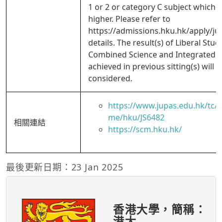
1 or 2 or category C subject whichev
higher. Please refer to
https://admissions.hku.hk/apply/ju
details. The result(s) of Liberal Stud
Combined Science and Integrated S
achieved in previous sitting(s) will a
considered.
https://www.jupas.edu.hk/tc
me/hku/JS6482
相關連結
https://scm.hku.hk/
最後更新日期：23 Jan 2025
香港大學，簡稱：
港大