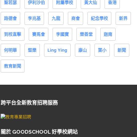
聖若瑟
伊利沙伯
附屬學校
黃大仙
香港
路德會
李兆基
九龍
商會
紀念學校
新界
到校直擊
賽馬會
李國寶
樂善堂
迦南
何明華
堅樂
Ling Ying
康山
葉小
新聞
教育新聞
跨平台全新教育招聘服務
關於 GOODSCHOOL 好學校網站