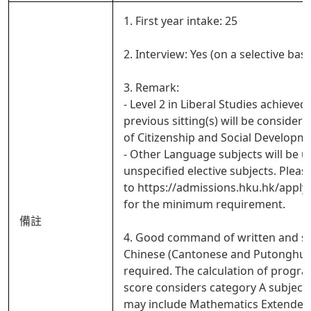
1. First year intake: 25
2. Interview: Yes (on a selective basi
3. Remark:
- Level 2 in Liberal Studies achieved 
previous sitting(s) will be considered
of Citizenship and Social Developm
- Other Language subjects will be u
unspecified elective subjects. Pleas
to https://admissions.hku.hk/apply
for the minimum requirement.
備註
4. Good command of written and s
Chinese (Cantonese and Putonghua)
required. The calculation of prog
score considers category A subject
may include Mathematics Extende