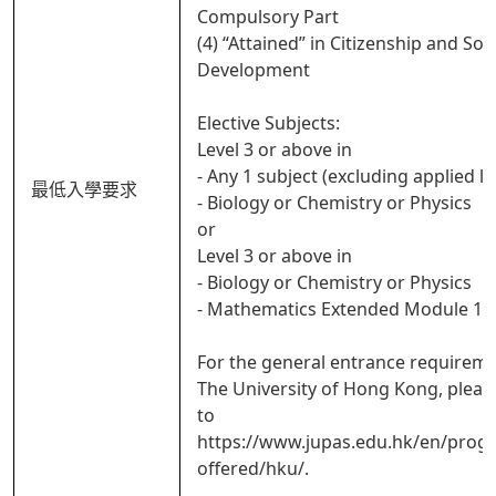
Compulsory Part
(4) “Attained” in Citizenship and Soci
Development
Elective Subjects:
Level 3 or above in
- Any 1 subject (excluding applied l
最低入學要求
- Biology or Chemistry or Physics
or
Level 3 or above in
- Biology or Chemistry or Physics
- Mathematics Extended Module 1 o
For the general entrance requireme
The University of Hong Kong, pleas
to
https://www.jupas.edu.hk/en/pro
offered/hku/.