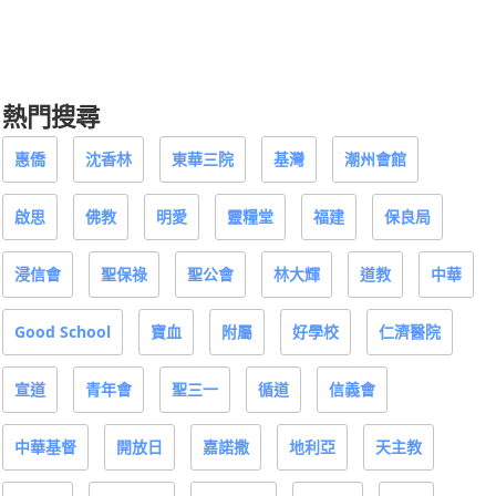
熱門搜尋
惠僑
沈香林
東華三院
基灣
潮州會館
啟思
佛教
明愛
靈糧堂
福建
保良局
浸信會
聖保祿
聖公會
林大輝
道教
中華
Good School
寶血
附屬
好學校
仁濟醫院
宣道
青年會
聖三一
循道
信義會
中華基督
開放日
嘉諾撒
地利亞
天主教