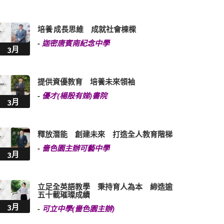
培養 成長思維 成就社會棟樑
-
迦密唐賓南紀念中學
3月
提供資優教育 培養未來領袖
-
優才(楊殷有娣)書院
3月
釋放潛能 創建未來 打造全人教育階梯
-
嗇色園主辦可藝中學
3月
立足全英語教學 秉持育人為本 締造逾
五十載璀璨成績
3月
-
可立中學(嗇色園主辦)