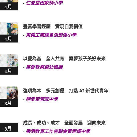
-
仁愛堂田家炳小學
4月
豐富學習經歷 實現自我價值
-
東莞工商總會張煌偉小學
4月
以愛為基 全人共育 築夢孩子美好未來
-
基督教樂道幼稚園
4月
強項為本 多元創優 打造 AI 新世代青年
-
明愛聖若瑟中學
3月
成長、成功、成才 全面發展 迎向未來
3月
-
香港教育工作者聯會黃楚標中學