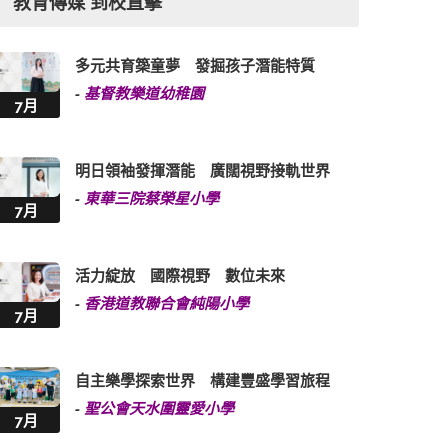
教育傳媒 到校直擊
多元共育築童夢 發掘孩子潛能特質
-
基督教樂道幼稚園
7月
明日領袖發揮潛能 廣闊視野接軌世界
-
東華三院蔡榮星小學
7月
活力綻放 國際視野 數位未來
-
香港道教聯合會純陽小學
7月
自主樂學探索世界 構建豐盛學習旅程
-
聖公會天水圍靈愛小學
7月