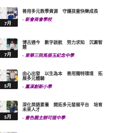
善用多元教學資源 守護孩童快樂成長
-
新會商會學校
7月
博古通今 數字啟航 努力求知 沉澱智
慧
7月
-
東華三院馬振玉紀念中學
由心出發 以生為本 善用獨特環境 拓
展多元體驗
5月
-
鳳溪創新小學
深化英語素養 開拓多元發展平台 培育
未來人才
5月
-
嗇色園主辦可道中學