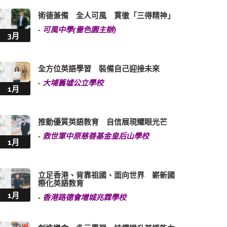
術德兼備 全人可風 貫徹「三得精神」
-
可風中學(嗇色園主辦)
3月
全方位英語學習 裝備自己迎接未來
-
大埔舊墟公立學校
1月
推動優質英語教育 自信展現耀眼光芒
-
救世軍中原慈善基金皇后山學校
1月
立足香港、背靠祖國、面向世界 嶄新國
際化英語教育
1月
-
香港路德會增城兆霖學校