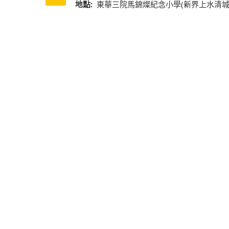
地點:
東華三院馬錦燦紀念小學(新界上水清城