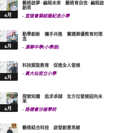
藝術啟夢 · 編程未來 藝術育自信 · 編程啟
創思
4月
-
宣道會葉紹蔭紀念小學
勤學創新 攜手共進 實踐資優教育的理
念
4月
-
漢華中學(小學部)
科技賦能教育 促進全人發展
-
黃大仙官立小學
4月
探索知識 追求卓越 全方位發展迎向未
來
4月
-
路德會沙崙學校
藝術結合科技 啟發創意思維