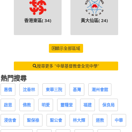
香港東區(
34
)
黃大仙區(
24
)
顯示全部區域
搜尋更多 "中華基督教會全完中學"
熱門搜尋
惠僑
沈香林
東華三院
基灣
潮州會館
啟思
佛教
明愛
靈糧堂
福建
保良局
浸信會
聖保祿
聖公會
林大輝
道教
中華