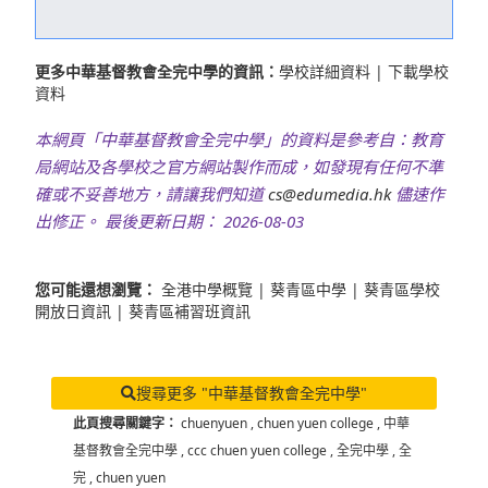
更多中華基督教會全完中學的資訊：
學校詳細資料
|
下載學校
資料
本網頁「中華基督教會全完中學」的資料是參考自：教育
局網站及各學校之官方網站製作而成，如發現有任何不準
確或不妥善地方，請讓我們知道
cs@edumedia.hk
儘速作
出修正。 最後更新日期： 2026-08-03
您可能還想瀏覽：
全港中學概覽
|
葵青區中學
|
葵青區學校
開放日資訊
|
葵青區補習班資訊
搜尋更多 "中華基督教會全完中學"
此頁搜尋關鍵字：
chuenyuen
,
chuen yuen college
,
中華
基督教會全完中學
,
ccc chuen yuen college
,
全完中學
,
全
完
,
chuen yuen