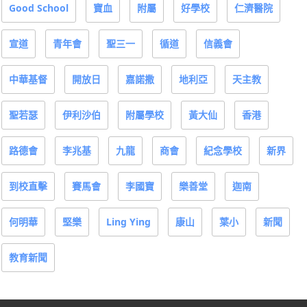
Good School
寶血
附屬
好學校
仁濟醫院
宣道
青年會
聖三一
循道
信義會
中華基督
開放日
嘉諾撒
地利亞
天主教
聖若瑟
伊利沙伯
附屬學校
黃大仙
香港
路德會
李兆基
九龍
商會
紀念學校
新界
到校直擊
賽馬會
李國寶
樂善堂
迦南
何明華
堅樂
Ling Ying
康山
葉小
新聞
教育新聞