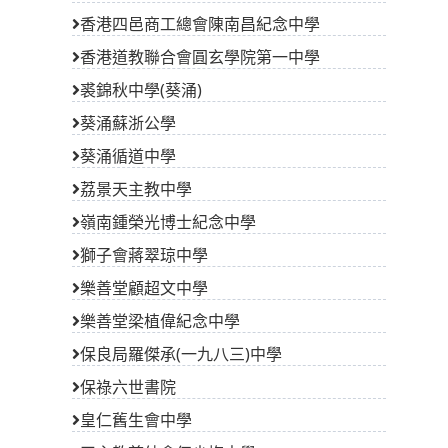
香港四邑商工總會陳南昌紀念中學
香港道教聯合會圓玄學院第一中學
裘錦秋中學(葵涌)
葵涌蘇浙公學
葵涌循道中學
荔景天主教中學
嶺南鍾榮光博士紀念中學
獅子會蔣翠琼中學
樂善堂顧超文中學
樂善堂梁植偉紀念中學
保良局羅傑承(一九八三)中學
保祿六世書院
皇仁舊生會中學