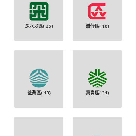
深水埗區(
25
)
灣仔區(
16
)
荃灣區(
13
)
葵青區(
31
)