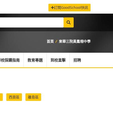
訂閱GoodSchool快訊
首頁
/
東華三院黃鳳翎中學
學校採購指南
教育專題
到校直擊
招聘
區
西貢區
離島區