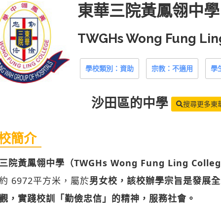
東華三院黃鳳翎中學
TWGHs Wong Fung Lin
學校類別：資助
宗教：不適用
學
沙田區
的中學
搜尋更多東
校簡介
院黃鳳翎中學（TWGHs Wong Fung Ling Colle
約 6972平方米，屬於
男女校，該校辦學宗旨是發展全
觀，實踐校訓「勤儉忠信」的精神，服務社會。