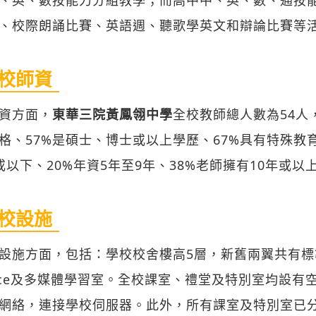
、校際朗誦比賽、英語週、聽歌學英文和辯論比賽等
校師資
資方面，
東華三院黃鳳翎中學
全校教師總人數為54人
格、57%是碩士、博士或以上學歷、67%具有特殊教
或以下、20%年資5年至9年、38%老師擁有10年或以
校設施
設施方面，包括：學校校舍樓高5層，新舊兩翼共有標準課
ace及多媒體學習室。全校課室、禮堂及特別室均設
網絡，連接學校伺服器。此外，所有課室及特別室已