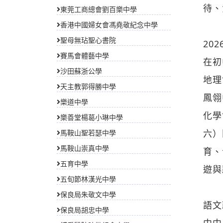
待、
東莞工商總會劉百樂中學
香港中國婦女會馮堯敬紀念中學
聖母無玷聖心書院
20
賽馬會體藝中學
在初
沙田蘇浙公學
地理
天主教郭得勝中學
鳳翎
樂道中學
化學
樂善堂楊葛小琳中學
六）
馬鞍山聖若瑟中學
馬鞍山崇真中學
育、
五育中學
遊與
五旬節林漢光中學
保良局朱敬文中學
語文
保良局胡忠中學
中中