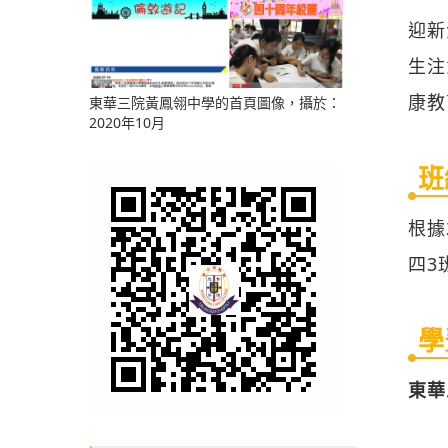
迎新
生注
康教
東華三院黃鳳翎中學的首頁圖像，攝於：
2020年10月
班
根據
四3
學
東華