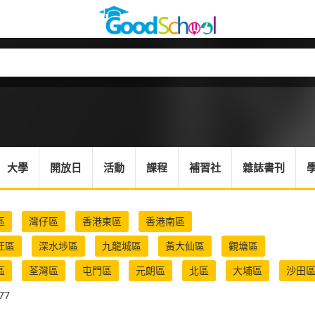
大學
開放日
活動
課程
補習社
雜誌書刊
區
灣仔區
香港東區
香港南區
旺區
深水埗區
九龍城區
黃大仙區
觀塘區
區
荃灣區
屯門區
元朗區
北區
大埔區
沙田
77