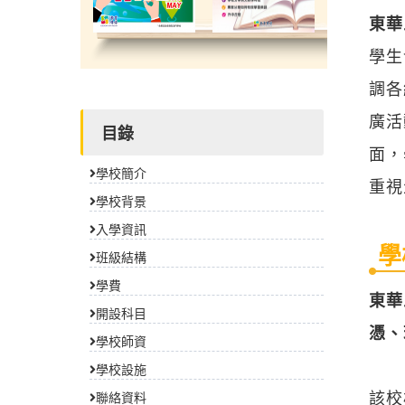
東華
學生
調各
廣活
目錄
面，
學校簡介
重視
學校背景
入學資訊
學
班級結構
學費
東華
開設科目
憑、
學校師資
學校設施
該校
聯絡資料