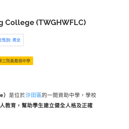
g College (TWGHWFLC)
生性別: 男女
華三院黃鳳翎中學
ge）
是位於
沙田區
的一間資助中學，學校
人教育，幫助學生建立健全人格及正確