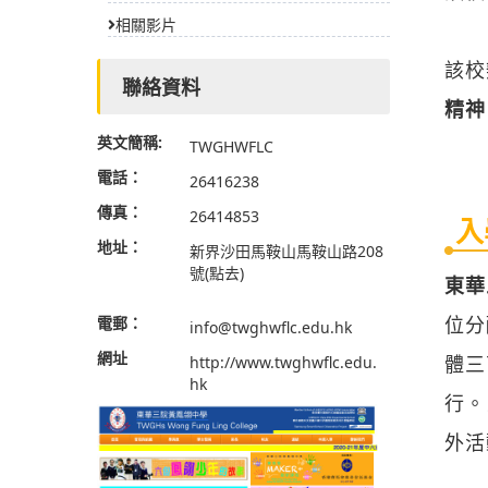
相關影片
該校
聯絡資料
精神
英文簡稱:
TWGHWFLC
電話：
26416238
傳真：
26414853
入
地址：
新界沙田馬鞍山馬鞍山路208
號
(點去)
東華
位分
電郵：
info@twghwflc.edu.hk
網址
體三
http://www.twghwflc.edu.
hk
行。
外活