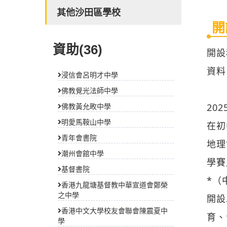
其他沙田區學校
開
資助(36)
開設
資料
浸信會呂明才中學
佛教覺光法師中學
20
佛教黃允畋中學
明愛馬鞍山中學
在初
青年會書院
地理
潮州會館中學
學賽
基督書院
*（
香港九龍塘基督教中華宣道會鄭榮
之中學
開設
香港中文大學校友會聯會陳震夏中
育、
學