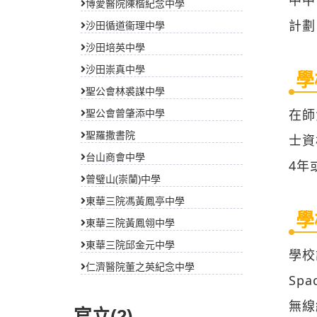
博愛醫院陳楷紀念中學
計劃
沙田循道衞理中學
沙田培英中學
沙田崇真中學
學
聖公會林裘謀中學
在師
聖公會曾肇添中學
聖羅撒書院
士資
台山商會中學
4年
曾璧山(崇蘭)中學
東華三院馮黃鳳亭中學
學
東華三院黃鳳翎中學
東華三院邱金元中學
學校
仁濟醫院董之英紀念中學
Sp
無線
官立(2)