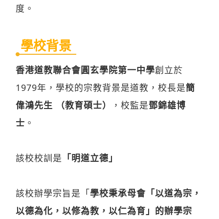
度。
學校背景
香港道教聯合會圓玄學院第一中學
創立於
1979年，學校的宗教背景是道教，校長是
簡
偉鴻先生 （教育碩士）
，校監是
鄧錦雄博
士
。
該校校訓是
「明道立德」
該校辦學宗旨是「
學校秉承母會「以道為宗，
以德為化，以修為教，以仁為育」的辦學宗