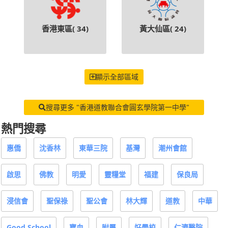
香港東區(
34
)
黃大仙區(
24
)
顯示全部區域
搜尋更多 "香港道教聯合會圓玄學院第一中學"
熱門搜尋
惠僑
沈香林
東華三院
基灣
潮州會館
啟思
佛教
明愛
靈糧堂
福建
保良局
浸信會
聖保祿
聖公會
林大輝
道教
中華
Good School
寶血
附屬
好學校
仁濟醫院