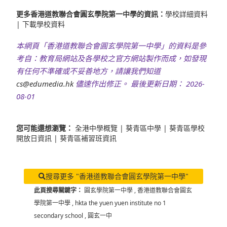
更多香港道教聯合會圓玄學院第一中學的資訊：
學校詳細資料
|
下載學校資料
本網頁「香港道教聯合會圓玄學院第一中學」的資料是參
考自：教育局網站及各學校之官方網站製作而成，如發現
有任何不準確或不妥善地方，請讓我們知道
cs@edumedia.hk
儘速作出修正。 最後更新日期： 2026-
08-01
您可能還想瀏覽：
全港中學概覽
|
葵青區中學
|
葵青區學校
開放日資訊
|
葵青區補習班資訊
搜尋更多 "香港道教聯合會圓玄學院第一中學"
此頁搜尋關鍵字：
圓玄學院第一中學
,
香港道教聯合會圓玄
學院第一中學
,
hkta the yuen yuen institute no 1
secondary school
,
圓玄一中