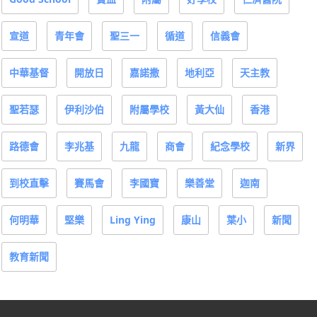
宣道
青年會
聖三一
循道
信義會
中華基督
開放日
嘉諾撒
地利亞
天主教
聖若瑟
伊利沙伯
附屬學校
黃大仙
香港
路德會
李兆基
九龍
商會
紀念學校
新界
到校直擊
賽馬會
李國寶
樂善堂
迦南
何明華
堅樂
Ling Ying
康山
葉小
新聞
教育新聞