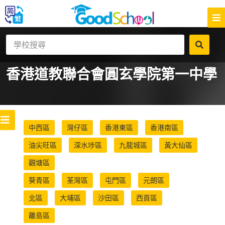
香港道教聯合會圓玄學院第一中學
中西區
灣仔區
香港東區
香港南區
油尖旺區
深水埗區
九龍城區
黃大仙區
觀塘區
葵青區
荃灣區
屯門區
元朗區
北區
大埔區
沙田區
西貢區
離島區