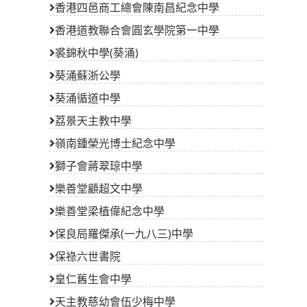
香港四邑商工總會陳南昌紀念中學
香港道教聯合會圓玄學院第一中學
裘錦秋中學(葵涌)
葵涌蘇浙公學
葵涌循道中學
荔景天主教中學
嶺南鍾榮光博士紀念中學
獅子會蔣翠琼中學
樂善堂顧超文中學
樂善堂梁植偉紀念中學
保良局羅傑承(一九八三)中學
保祿六世書院
皇仁舊生會中學
天主教慈幼會伍少梅中學