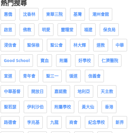
熱門搜尋
惠僑
沈香林
東華三院
基灣
潮州會館
啟思
佛教
明愛
靈糧堂
福建
保良局
浸信會
聖保祿
聖公會
林大輝
道教
中華
Good School
寶血
附屬
好學校
仁濟醫院
宣道
青年會
聖三一
循道
信義會
中華基督
開放日
嘉諾撒
地利亞
天主教
聖若瑟
伊利沙伯
附屬學校
黃大仙
香港
路德會
李兆基
九龍
商會
紀念學校
新界