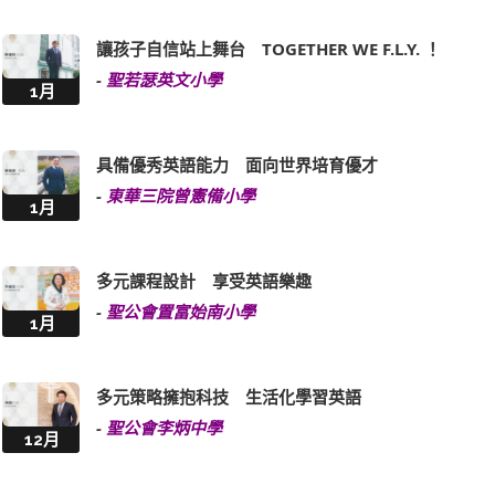
讓孩子自信站上舞台 TOGETHER WE F.L.Y. ！
-
聖若瑟英文小學
1月
具備優秀英語能力 面向世界培育優才
-
東華三院曾憲備小學
1月
多元課程設計 享受英語樂趣
-
聖公會置富始南小學
1月
多元策略擁抱科技 生活化學習英語
-
聖公會李炳中學
12月