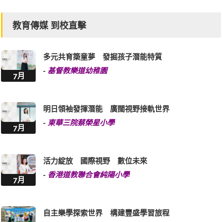
教育傳媒 到校直擊
多元共育築童夢 發掘孩子潛能特質
-
基督教樂道幼稚園
7月
明日領袖發揮潛能 廣闊視野接軌世界
-
東華三院蔡榮星小學
7月
活力綻放 國際視野 數位未來
-
香港道教聯合會純陽小學
7月
自主樂學探索世界 構建豐盛學習旅程