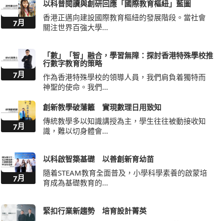
以科普閱讀與創研回應「國際教育樞紐」藍圖
香港正邁向建設國際教育樞紐的發展階段。當社會
7月
關注世界百強大學...
「數」「智」融合，學習無障：探討香港特殊學校推
行數字教育的策略
7月
作為香港特殊學校的領導人員，我們肩負着獨特而
神聖的使命。我們...
創新教學破藩籬 實現數理日用致知
傳統教學多以知識講授為主，學生往往被動接收知
7月
識，難以切身體會...
以科啟智築基礎 以善創新育幼苗
隨着STEAM教育全面普及，小學科學素養的啟蒙培
7月
育成為基礎教育的...
緊扣行業新趨勢 培育設計菁英