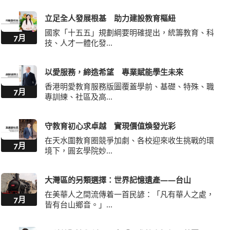
立足全人發展根基 助力建設教育樞紐
國家「十五五」規劃綱要明確提出，統籌教育、科
7月
技、人才一體化發...
以愛服務，締造希望 專業賦能學生未來
香港明愛教育服務版圖覆蓋學前、基礎、特殊、職
7月
專訓練、社區及高...
守教育初心求卓越 實現價值煥發光彩
在天水圍教育圈競爭加劇、各校迎來收生挑戰的環
7月
境下，圓玄學院妙...
大灣區的另類選擇：世界記憶遺產——台山
在美華人之間流傳着一首民諺：「凡有華人之處，
7月
皆有台山鄉音。」...