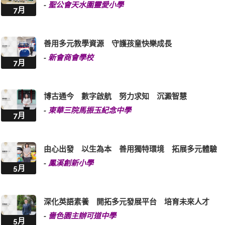
-
聖公會天水圍靈愛小學
7月
善用多元教學資源 守護孩童快樂成長
-
新會商會學校
7月
博古通今 數字啟航 努力求知 沉澱智慧
-
東華三院馬振玉紀念中學
7月
由心出發 以生為本 善用獨特環境 拓展多元體驗
-
鳳溪創新小學
5月
深化英語素養 開拓多元發展平台 培育未來人才
-
嗇色園主辦可道中學
5月