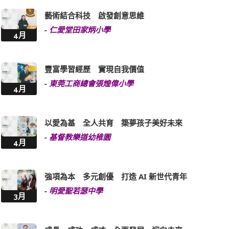
藝術結合科技 啟發創意思維
-
仁愛堂田家炳小學
4月
豐富學習經歷 實現自我價值
-
東莞工商總會張煌偉小學
4月
以愛為基 全人共育 築夢孩子美好未來
-
基督教樂道幼稚園
4月
強項為本 多元創優 打造 AI 新世代青年
-
明愛聖若瑟中學
3月