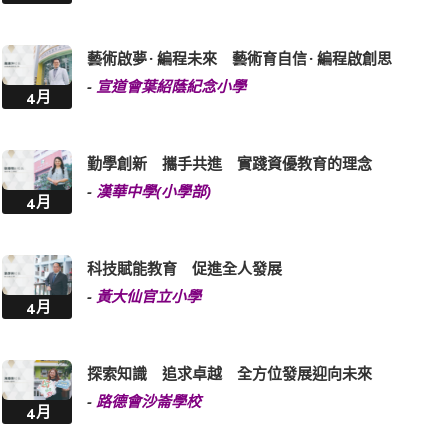
藝術啟夢 · 編程未來 藝術育自信 · 編程啟創思
-
宣道會葉紹蔭紀念小學
4月
勤學創新 攜手共進 實踐資優教育的理念
-
漢華中學(小學部)
4月
科技賦能教育 促進全人發展
-
黃大仙官立小學
4月
探索知識 追求卓越 全方位發展迎向未來
-
路德會沙崙學校
4月