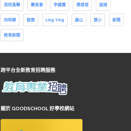
到校直擊
賽馬會
李國寶
樂善堂
迦南
何明華
堅樂
Ling Ying
康山
葉小
新聞
教育新聞
跨平台全新教育招聘服務
關於 GOODSCHOOL 好學校網站