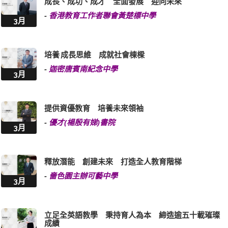
成長、成功、成才 全面發展 迎向未來
-
香港教育工作者聯會黃楚標中學
3月
培養 成長思維 成就社會棟樑
-
迦密唐賓南紀念中學
3月
提供資優教育 培養未來領袖
-
優才(楊殷有娣)書院
3月
釋放潛能 創建未來 打造全人教育階梯
-
嗇色園主辦可藝中學
3月
立足全英語教學 秉持育人為本 締造逾五十載璀璨
成績