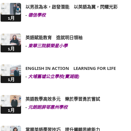
以男孩為本，啟發潛能 以英語為翼，閃耀光彩
-
德信學校
1月
英語賦能教育 造就明日領袖
-
東華三院蔡榮星小學
1月
ENGLISH IN ACTION LEARNING FOR LIFE
-
大埔舊墟公立學校(寶湖道)
1月
英語教學高效多元 樂於學習勇於嘗試
-
元朗朗屏邨惠州學校
1月
掌握英語學習技巧 提升邏輯思維能力