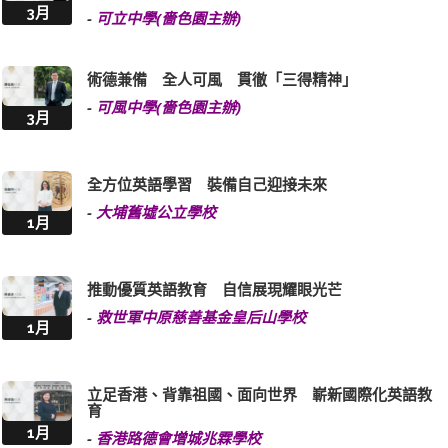
3月
-
可立中學(嗇色園主辦)
術德兼備 全人可風 貫徹「三得精神」
-
可風中學(嗇色園主辦)
3月
全方位英語學習 裝備自己迎接未來
-
大埔舊墟公立學校
1月
推動優質英語教育 自信展現耀眼光芒
-
救世軍中原慈善基金皇后山學校
1月
立足香港、背靠祖國、面向世界 嶄新國際化英語教
育
1月
-
香港路德會增城兆霖學校