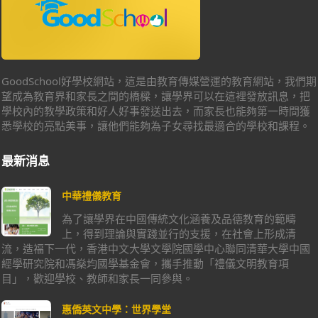
GoodSchool好學校網站，這是由教育傳媒營運的教育網站，我們期
望成為教育界和家長之間的橋樑，讓學界可以在這裡發放訊息，把
學校內的教學政策和好人好事發送出去，而家長也能夠第一時間獲
悉學校的亮點美事，讓他們能夠為子女尋找最適合的學校和課程。
最新消息
中華禮儀教育
為了讓學界在中國傳統文化涵養及品德教育的範疇
上，得到理論與實踐並行的支援，在社會上形成清
流，造福下一代，香港中文大學文學院國學中心聯同清華大學中國
經學研究院和馮燊均國學基金會，攜手推動「禮儀文明教育項
目」，歡迎學校、教師和家長一同參與。
惠僑英文中學：世界學堂