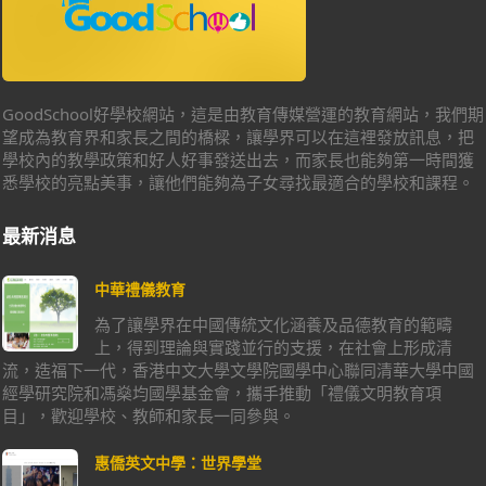
GoodSchool好學校網站，這是由教育傳媒營運的教育網站，我們期
望成為教育界和家長之間的橋樑，讓學界可以在這裡發放訊息，把
學校內的教學政策和好人好事發送出去，而家長也能夠第一時間獲
悉學校的亮點美事，讓他們能夠為子女尋找最適合的學校和課程。
最新消息
中華禮儀教育
為了讓學界在中國傳統文化涵養及品德教育的範疇
上，得到理論與實踐並行的支援，在社會上形成清
流，造福下一代，香港中文大學文學院國學中心聯同清華大學中國
經學研究院和馮燊均國學基金會，攜手推動「禮儀文明教育項
目」，歡迎學校、教師和家長一同參與。
惠僑英文中學：世界學堂