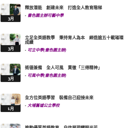
釋放潛能 創建未來 打造全人教育階梯
-
嗇色園主辦可藝中學
3月
立足全英語教學 秉持育人為本 締造逾五十載璀璨
成績
3月
-
可立中學(嗇色園主辦)
術德兼備 全人可風 貫徹「三得精神」
-
可風中學(嗇色園主辦)
3月
全方位英語學習 裝備自己迎接未來
-
大埔舊墟公立學校
1月
推動優質英語教育 自信展現耀眼光芒