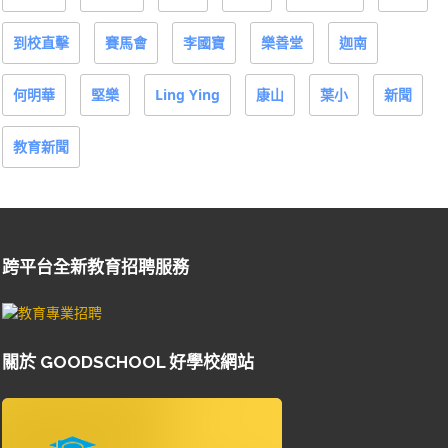
到校直擊
賽馬會
李國寶
樂善堂
迦南
何明華
堅樂
Ling Ying
康山
葉小
新聞
教育新聞
跨平台全新教育招聘服務
關於 GOODSCHOOL 好學校網站