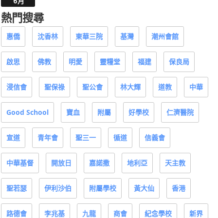
6月
熱門搜尋
惠僑
沈香林
東華三院
基灣
潮州會館
啟思
佛教
明愛
靈糧堂
福建
保良局
浸信會
聖保祿
聖公會
林大輝
道教
中華
Good School
寶血
附屬
好學校
仁濟醫院
宣道
青年會
聖三一
循道
信義會
中華基督
開放日
嘉諾撒
地利亞
天主教
聖若瑟
伊利沙伯
附屬學校
黃大仙
香港
路德會
李兆基
九龍
商會
紀念學校
新界