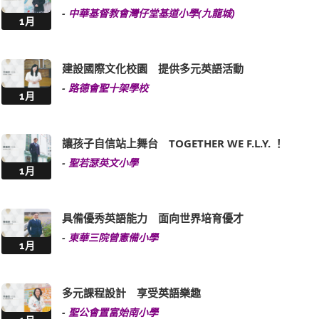
-
中華基督教會灣仔堂基道小學(九龍城)
1月
建設國際文化校園 提供多元英語活動
-
路德會聖十架學校
1月
讓孩子自信站上舞台 TOGETHER WE F.L.Y. ！
-
聖若瑟英文小學
1月
具備優秀英語能力 面向世界培育優才
-
東華三院曾憲備小學
1月
多元課程設計 享受英語樂趣
-
聖公會置富始南小學