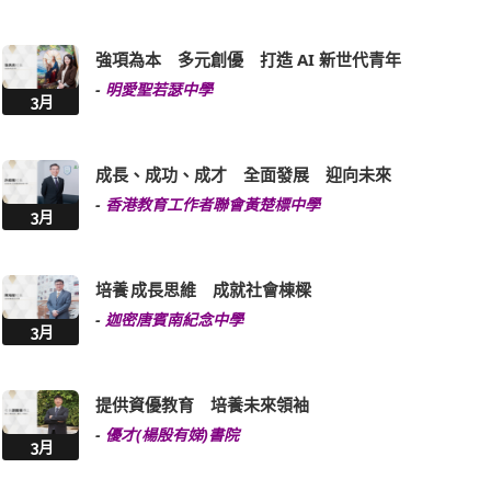
強項為本 多元創優 打造 AI 新世代青年
-
明愛聖若瑟中學
3月
成長、成功、成才 全面發展 迎向未來
-
香港教育工作者聯會黃楚標中學
3月
培養 成長思維 成就社會棟樑
-
迦密唐賓南紀念中學
3月
提供資優教育 培養未來領袖
-
優才(楊殷有娣)書院
3月