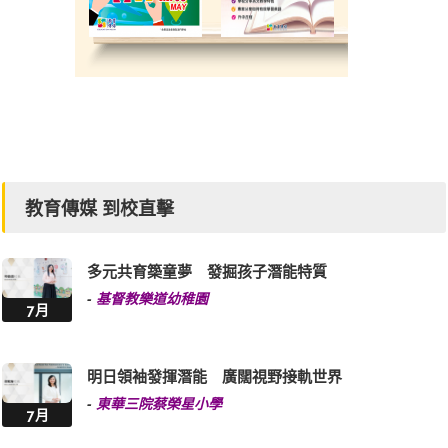
教育傳媒 到校直擊
多元共育築童夢 發掘孩子潛能特質
-
基督教樂道幼稚園
7月
明日領袖發揮潛能 廣闊視野接軌世界
-
東華三院蔡榮星小學
7月