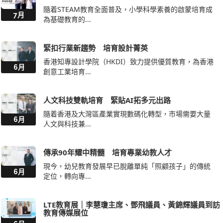
隨着STEAM教育全面普及，小學科學素養的啟蒙培育成
7月
為基礎教育的...
緊扣行業新趨勢 培育設計菁英
香港知專設計學院（HKDI）致力提供優質教育，為香港
6月
創意工業培育...
人文科技雙軌培育 緊貼AI拓多元出路
隨着香港及大灣區產業實現數碼化轉型，市場需要大量
6月
人文與科技兼...
傳承90年耀中精髓 培育專業幼教人才
現今，幼兒教育發展早已脫離單純「照顧孩子」的傳統
6月
定位，轉向專...
LTE教育展｜李慧瓊主席、鄧飛議員、黃錦輝議員到訪
教育傳媒展位