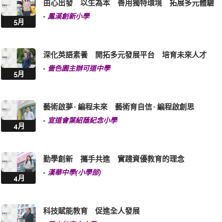
由心出發 以生為本 善用獨特環境 拓展多元體驗
-
鳳溪創新小學
5月
深化英語素養 開拓多元發展平台 培育未來人才
-
嗇色園主辦可道中學
5月
藝術啟夢 · 編程未來 藝術育自信 · 編程啟創思
-
宣道會葉紹蔭紀念小學
4月
勤學創新 攜手共進 實踐資優教育的理念
-
漢華中學(小學部)
4月
科技賦能教育 促進全人發展