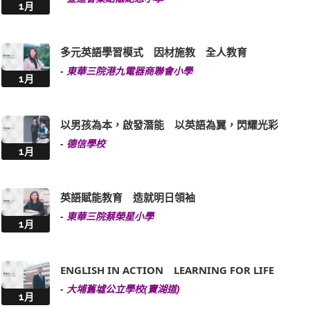
1月
多元英語學習模式 因材施教 全人教育
-
東華三院港九電器商聯會小學
1月
以男孩為本，啟發潛能 以英語為翼，閃耀光彩
-
德信學校
1月
英語賦能教育 造就明日領袖
-
東華三院蔡榮星小學
1月
ENGLISH IN ACTION LEARNING FOR LIFE
-
大埔舊墟公立學校(寶湖道)
1月