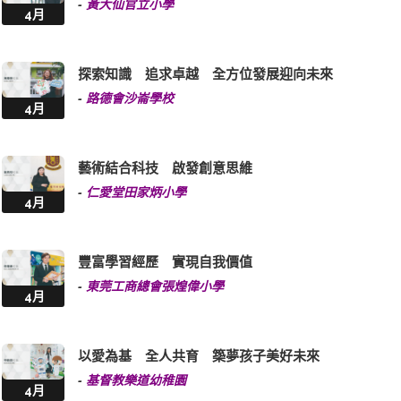
-
黃大仙官立小學
4月
探索知識 追求卓越 全方位發展迎向未來
-
路德會沙崙學校
4月
藝術結合科技 啟發創意思維
-
仁愛堂田家炳小學
4月
豐富學習經歷 實現自我價值
-
東莞工商總會張煌偉小學
4月
以愛為基 全人共育 築夢孩子美好未來
-
基督教樂道幼稚園
4月