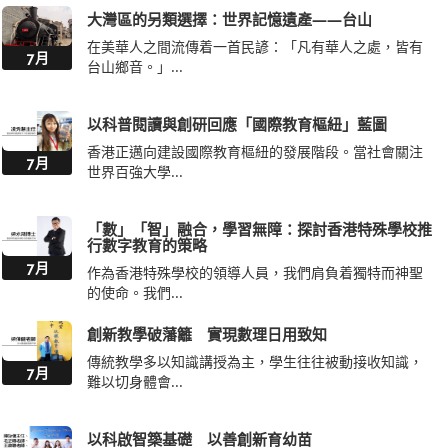
大灣區的另類選擇：世界記憶遺產——台山
在美華人之間流傳着一首民諺：「凡有華人之處，皆有
7月
台山鄉音。」...
以科普閱讀與創研回應「國際教育樞紐」藍圖
香港正邁向建設國際教育樞紐的發展階段。當社會關注
7月
世界百強大學...
「數」「智」融合，學習無障：探討香港特殊學校推
行數字教育的策略
7月
作為香港特殊學校的領導人員，我們肩負着獨特而神聖
的使命。我們...
創新教學破藩籬 實現數理日用致知
傳統教學多以知識講授為主，學生往往被動接收知識，
7月
難以切身體會...
以科啟智築基礎 以善創新育幼苗