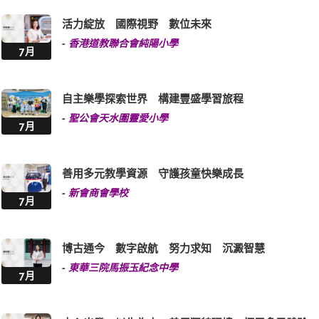
活力綻放 國際視野 數位未來
-
香港道教聯合會純陽小學
7月
自主樂學探索世界 構建豐盛學習旅程
-
聖公會天水圍靈愛小學
7月
善用多元教學資源 守護孩童快樂成長
-
新會商會學校
7月
博古通今 數字啟航 努力求知 沉澱智慧
-
東華三院馬振玉紀念中學
7月