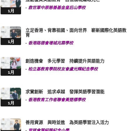
-
救世軍中原慈善基金皇后山學校
1月
立足香港、背靠祖國、面向世界 嶄新國際化英語教
育
1月
-
香港路德會增城兆霖學校
創造機會 多元學習 持續提升英語能力
-
柏立基教育學院校友會盧光輝紀念學校
1月
求實創新 追求卓越 發揮英語學習潛能
-
香港教育工作者聯會黃楚標學校
1月
善用資源 與時並進 為英語學習注入活力
-
宣道會葉紹蔭紀念小學