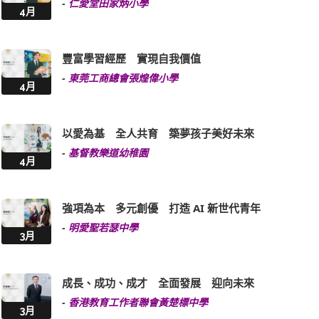
-
仁愛堂田家炳小學
4月
豐富學習經歷 實現自我價值
-
東莞工商總會張煌偉小學
4月
以愛為基 全人共育 築夢孩子美好未來
-
基督教樂道幼稚園
4月
強項為本 多元創優 打造 AI 新世代青年
-
明愛聖若瑟中學
3月
成長、成功、成才 全面發展 迎向未來
-
香港教育工作者聯會黃楚標中學
3月