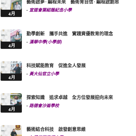
藝術啟夢 · 編程未來 藝術育自信 · 編程啟創思
-
宣道會葉紹蔭紀念小學
4月
勤學創新 攜手共進 實踐資優教育的理念
-
漢華中學(小學部)
4月
科技賦能教育 促進全人發展
-
黃大仙官立小學
4月
探索知識 追求卓越 全方位發展迎向未來
-
路德會沙崙學校
4月
藝術結合科技 啟發創意思維