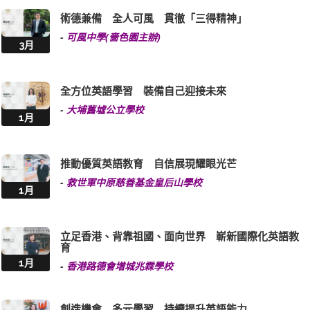
術德兼備 全人可風 貫徹「三得精神」
-
可風中學(嗇色園主辦)
3月
全方位英語學習 裝備自己迎接未來
-
大埔舊墟公立學校
1月
推動優質英語教育 自信展現耀眼光芒
-
救世軍中原慈善基金皇后山學校
1月
立足香港、背靠祖國、面向世界 嶄新國際化英語教
育
1月
-
香港路德會增城兆霖學校
創造機會 多元學習 持續提升英語能力