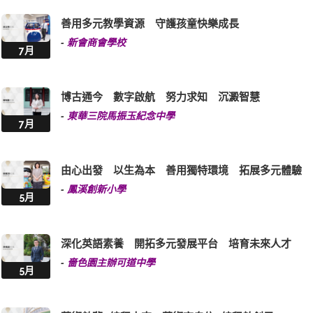
善用多元教學資源 守護孩童快樂成長
-
新會商會學校
7月
博古通今 數字啟航 努力求知 沉澱智慧
-
東華三院馬振玉紀念中學
7月
由心出發 以生為本 善用獨特環境 拓展多元體驗
-
鳳溪創新小學
5月
深化英語素養 開拓多元發展平台 培育未來人才
-
嗇色園主辦可道中學
5月