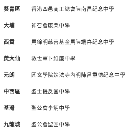
葵青區
香港四邑商工總會陳南昌紀念中學
大埔
神召會康樂中學
西貢
馬錦明慈善基金馬陳端喜紀念中學
黃大仙
救世軍卜維廉中學
元朗
圓玄學院妙法寺內明陳呂重德紀念中學
中西區
聖士提反堂中學
荃灣
聖公會李炳中學
九龍城
聖公會聖匠中學