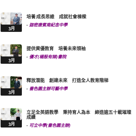
培養 成長思維 成就社會棟樑
-
迦密唐賓南紀念中學
3月
提供資優教育 培養未來領袖
-
優才(楊殷有娣)書院
3月
釋放潛能 創建未來 打造全人教育階梯
-
嗇色園主辦可藝中學
3月
立足全英語教學 秉持育人為本 締造逾五十載璀璨
成績
3月
-
可立中學(嗇色園主辦)