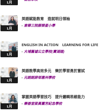
1月
英語賦能教育 造就明日領袖
-
東華三院蔡榮星小學
1月
ENGLISH IN ACTION LEARNING FOR LIFE
-
大埔舊墟公立學校(寶湖道)
1月
英語教學高效多元 樂於學習勇於嘗試
-
元朗朗屏邨惠州學校
1月
掌握英語學習技巧 提升邏輯思維能力
-
樂善堂梁黃蕙芳紀念學校
1月