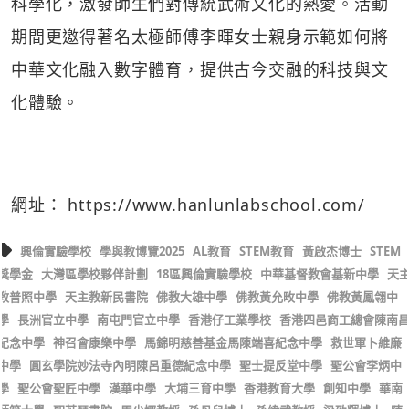
科學化，激發師生們對傳統武術文化的熱愛。活動
期間更邀得著名太極師傅李暉女士親身示範如何將
中華文化融入數字體育，提供古今交融的科技與文
化體驗。
網址：
https://www.hanlunlabschool.com/
興倫實驗學校
學與教博覽2025
AL教育
STEM教育
黃啟杰博士
STEM
獎學金
大灣區學校夥伴計劃
18區興倫實驗學校
中華基督教會基新中學
天
教普照中學
天主教新民書院
佛教大雄中學
佛教黃允畋中學
佛教黃鳳翎中
學
長洲官立中學
南屯門官立中學
香港仔工業學校
香港四邑商工總會陳南
紀念中學
神召會康樂中學
馬錦明慈善基金馬陳端喜紀念中學
救世軍卜維廉
中學
圓玄學院妙法寺內明陳呂重德紀念中學
聖士提反堂中學
聖公會李炳中
學
聖公會聖匠中學
漢華中學
大埔三育中學
香港教育大學
創知中學
華南