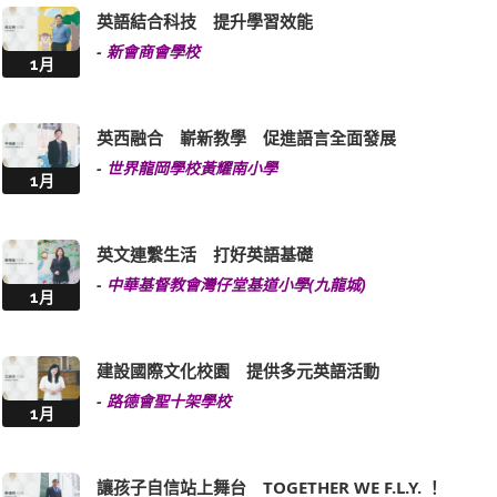
英語結合科技 提升學習效能
-
新會商會學校
1月
英西融合 嶄新教學 促進語言全面發展
-
世界龍岡學校黃耀南小學
1月
英文連繫生活 打好英語基礎
-
中華基督教會灣仔堂基道小學(九龍城)
1月
建設國際文化校園 提供多元英語活動
-
路德會聖十架學校
1月
讓孩子自信站上舞台 TOGETHER WE F.L.Y. ！