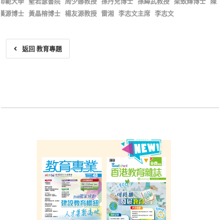
師範大學
聖若瑟書院
周少娜教授
孫丹兒博士
孫緯武教授
梁致輝博士
陳
漢源博士
黃晶榕博士
楊友源教授
雷湘
李志文主席
李志文
返回 教育專題