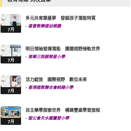
多元共育築童夢 發掘孩子潛能特質
-
基督教樂道幼稚園
7月
明日領袖發揮潛能 廣闊視野接軌世界
-
東華三院蔡榮星小學
7月
活力綻放 國際視野 數位未來
-
香港道教聯合會純陽小學
7月
自主樂學探索世界 構建豐盛學習旅程
-
聖公會天水圍靈愛小學
7月