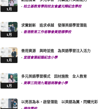
-
柏立基教育學院校友會盧光輝紀念學校
1月
求實創新 追求卓越 發揮英語學習潛能
-
香港教育工作者聯會黃楚標學校
1月
善用資源 與時並進 為英語學習注入活力
-
宣道會葉紹蔭紀念小學
1月
多元英語學習模式 因材施教 全人教育
-
東華三院港九電器商聯會小學
1月
以男孩為本，啟發潛能 以英語為翼，閃耀光彩
-
德信學校