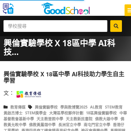
興倫實驗學校 X 18區中學 AI科
技...
興倫實驗學校 X 18區中學 AI科技助力學生自主
學習
文：
教育傳媒
興倫實驗學校
學與教博覽2025
AL教育
STEM教育
黃啟杰博士
STEM獎學金
大灣區學校夥伴計劃
18區興倫實驗學校
中華
基督教會基新中學
天主教普照中學
天主教新民書院
佛教大雄中學
佛
教黃允畋中學
佛教黃鳳翎中學
長洲官立中學
南屯門官立中學
香港仔
工業學校
香港四邑商工總會陳南昌紀念中學
神召會康樂中學
馬錦明慈