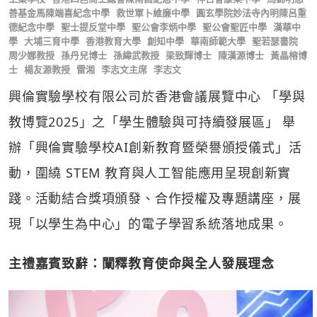
善基金馬陳端喜紀念中學
救世軍卜維廉中學
圓玄學院妙法寺內明陳呂重
德紀念中學
聖士提反堂中學
聖公會李炳中學
聖公會聖匠中學
漢華中
學
大埔三育中學
香港教育大學
創知中學
華南師範大學
聖若瑟書院
周少娜教授
孫丹兒博士
孫緯武教授
梁致輝博士
陳漢源博士
黃晶榕博
士
楊友源教授
雷湘
李志文主席
李志文
興倫實驗學校有限公司於香港會議展覽中心 「學與
教博覽2025」之「學生體驗與可持續發展區」 舉
辦「興倫實驗學校AI創新教育暨榮譽頒授儀式」活
動，圍繞 STEM 教育與人工智能應用呈現創新實
踐。活動結合獎項頒發、合作授權及專題講座，展
現「以學生為中心」的電子學習系統落地成果。
主禮嘉賓致辭：闡釋教育使命與全人發展理念